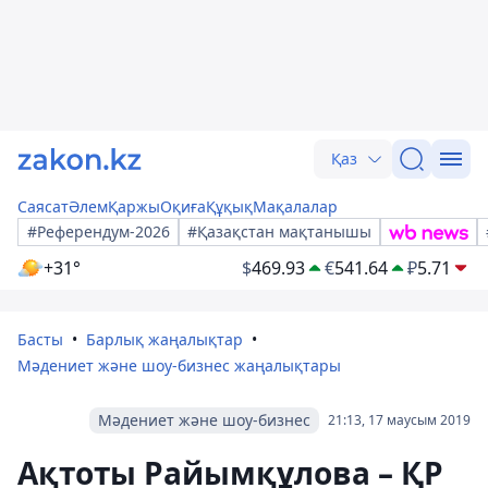
Қаз
Саясат
Әлем
Қаржы
Оқиға
Құқық
Мақалалар
#Референдум-2026
#Қазақстан мақтанышы
+31°
$
469.93
€
541.64
₽
5.71
Басты
Барлық жаңалықтар
Мәдениет және шоу-бизнес жаңалықтары
Мәдениет және шоу-бизнес
21:13, 17 маусым 2019
Ақтоты Райымқұлова – ҚР