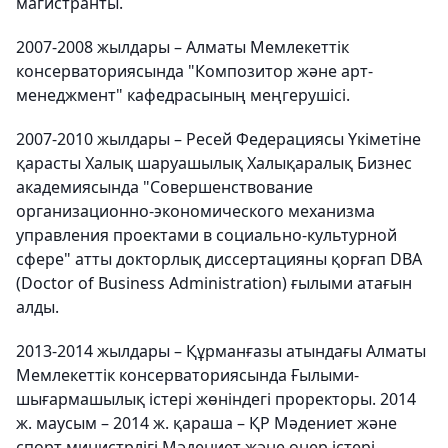
магистранты.
2007-2008 жылдары – Алматы Мемлекеттік
консерваториясында "Композитор және арт-
менеджмент" кафедрасының меңгерушісі.
2007-2010 жылдары – Ресей Федерациясы Үкіметіне
қарасты Халық шаруашылық Халықаралық Бизнес
академиясында "Совершенствование
организационно-экономического механизма
управления проектами в социально-культурной
сфере" атты докторлық диссертацияны қорғап DBA
(Doctor of Business Administration) ғылыми атағын
алды.
2013-2014 жылдары – Құрманғазы атындағы Алматы
Мемлекеттік консерваториясында Ғылыми-
шығармашылық істері жөніндегі проректоры. 2014
ж. маусым – 2014 ж. қараша – ҚР Мәдениет және
спорт министрлігі Мәдениет және өнер істері