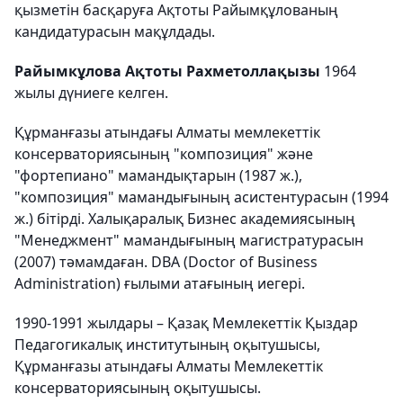
қызметін басқаруға Ақтоты Райымқұлованың
кандидатурасын мақұлдады.
Райымкұлова Ақтоты Рахметоллақызы
1964
жылы дүниеге келген.
Құрманғазы атындағы Алматы мемлекеттік
консерваториясының "композиция" және
"фортепиано" мамандықтарын (1987 ж.),
"композиция" мамандығының асистентурасын (1994
ж.) бітірді. Халықаралық Бизнес академиясының
"Менеджмент" мамандығының магистратурасын
(2007) тәмамдаған. DBA (Doctor of Business
Administration) ғылыми атағының иегері.
1990-1991 жылдары – Қазақ Мемлекеттік Қыздар
Педагогикалық институтының оқытушысы,
Құрманғазы атындағы Алматы Мемлекеттік
консерваториясының оқытушысы.