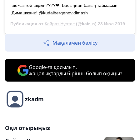
шексіз ғой шіркін????❤! Басыңнан бағың таймасын
Димашжан✊! @kudaibergenov.dimash
Публикация от
Кайрат Нуртас
(@kair_n)
23 Июл 2019 в 9:25 PDT
Мақаламен бөлісу
Google-ға қосылып,
жаңалықтарды бірінші болып оқыңыз
zkadm
Оқи отырыңыз