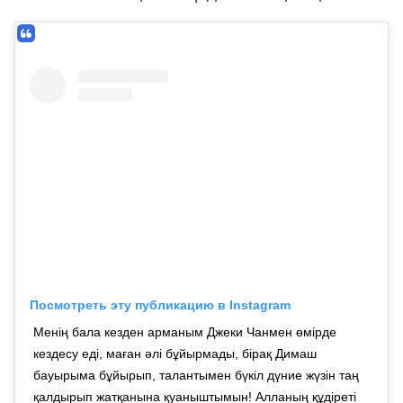
Посмотреть эту публикацию в Instagram
Менің бала кезден арманым Джеки Чанмен өмірде
кездесу еді, маған әлі бұйырмады, бірақ Димаш
бауырыма бұйырып, талантымен бүкіл дүние жүзін таң
қалдырып жатқанына қуаныштымын! Алланың құдіреті