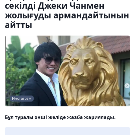
секілді Джеки Чанмен
жолығуды армандайтынын
айтты
Инстаграм
Бұл туралы әнші желіде жазба жариялады.