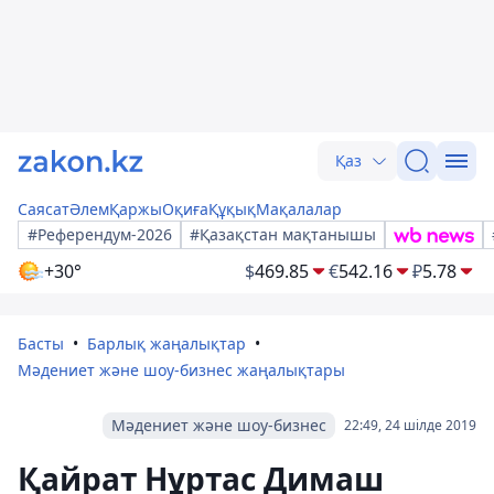
Қаз
Саясат
Әлем
Қаржы
Оқиға
Құқық
Мақалалар
#Референдум-2026
#Қазақстан мақтанышы
+30°
$
469.85
€
542.16
₽
5.78
Басты
Барлық жаңалықтар
Мәдениет және шоу-бизнес жаңалықтары
Мәдениет және шоу-бизнес
22:49, 24 шілде 2019
Қайрат Нұртас Димаш