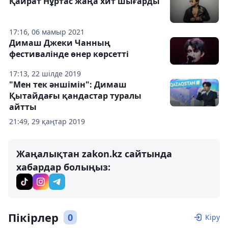
Қайрат Нұртас жаңа хит шығарды
17:16, 06 мамыр 2021
Димаш Джеки Чанның
фестивалінде өнер көрсетті
17:13, 22 шілде 2019
"Мен тек әншімін": Димаш
Қытайдағы қандастар туралы
айтты
21:49, 29 қаңтар 2019
Жаңалықтан zakon.kz сайтында
хабардар болыңыз:
Пікірлер
0
Кіру