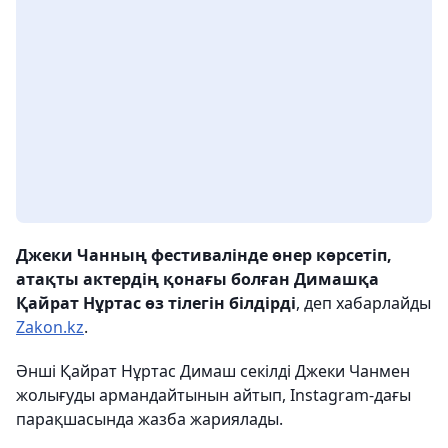
Джеки Чанның фестивалінде өнер көрсетіп,
атақты актердің қонағы болған Димашқа
Қайрат Нұртас өз тілегін білдірді
, деп хабарлайды
Zakon.kz
.
Әнші Қайрат Нұртас Димаш секілді Джеки Чанмен
жолығуды армандайтынын айтып, Instagram-дағы
парақшасында жазба жариялады.