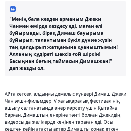
"Менің бала кезден арманым Джеки
Чанмен өмірде кездесу еді, маған әлі
бұйырмады, бірақ Димаш бауырыма
бұйырып, талантымен бүкіл дүние жүзін
таң қалдырып жатқанына қуаныштымын!
Алланың құдіреті шексіз ғой шіркін!
Басыңнан бағың таймасын Димашжан!"
деп жазды ол.
Айта кетсек, алдыңғы демалыс күндері Димаш Джеки
Чан экшн-фильмдері V халықаралық фестивалінің
ашылу салтанатында өнер көрсету үшін Қытайға
барған. Димаштың өнеріне тәнті болған Джекидің
видеосы да желілерде кеңінен тараған еді. Осы
кештен кейін атақты актер Димашты қонақ еткен.