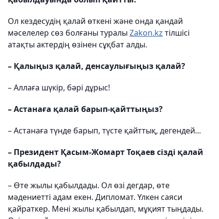
Ол кездесудің қалай өткені және онда қандай
мәселелер сөз болғаны туралы
Zakon.kz
тілшісі
атақты актердің өзінен сұқбат алды.
– Қалыңыз қалай, денсаулығыңыз қалай?
– Аллаға шүкір, бәрі дұрыс!
– Астанаға қалай барып-қайттыңыз?
– Астанаға түнде барып, түсте қайттық, дегендей...
– Президент Қасым-Жомарт Тоқаев сізді қалай
қабылдады?
– Өте жылы қабылдады. Ол өзі дегдар, өте
мәдениетті адам екен. Дипломат. Үлкен саяси
қайраткер. Мені жылы қабылдап, мұқият тыңдады.