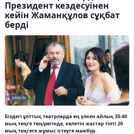
Президент кездесуінен
кейін Жаманқұлов сұқбат
берді
juldyz.kz
Біздегі ұлттық театрларда ең үлкен айлық 35-40
мың теңге төңірегінде, келетін жастар тіпті 20
мың теңгеге жұмыс істеуге мәжбүр.