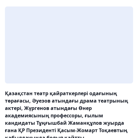
Қазақстан театр қайраткерлері одағының
төрағасы, Әуезов атындағы драма театрының
актері, Жүргенов атындағы Өнер
академиясының профессоры, ғылым
кандидаты Тұңғышбай Жаманқұлов жуырда
ғана ҚР Президенті Қасым-Жомарт Тоқаевтың
қабылдауында болып қайтты.