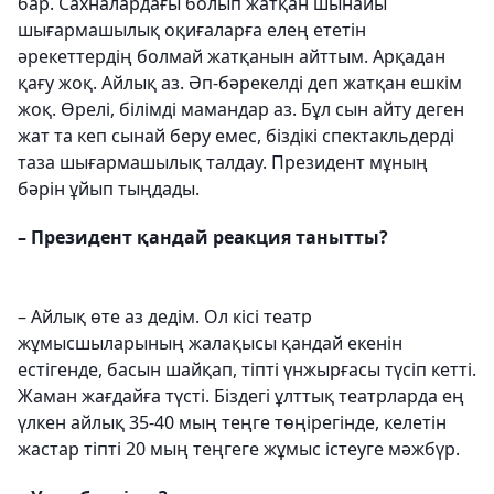
бар. Сахналардағы болып жатқан шынайы
шығармашылық оқиғаларға елең ететін
әрекеттердің болмай жатқанын айттым. Арқадан
қағу жоқ. Айлық аз. Әп-бәрекелді деп жатқан ешкім
жоқ. Өрелі, білімді мамандар аз. Бұл сын айту деген
жат та кеп сынай беру емес, біздікі спектакльдерді
таза шығармашылық талдау. Президент мұның
бәрін ұйып тыңдады.
– Президент қандай реакция танытты?
– Айлық өте аз дедім. Ол кісі театр
жұмысшыларының жалақысы қандай екенін
естігенде, басын шайқап, тіпті үнжырғасы түсіп кетті.
Жаман жағдайға түсті. Біздегі ұлттық театрларда ең
үлкен айлық 35-40 мың теңге төңірегінде, келетін
жастар тіпті 20 мың теңгеге жұмыс істеуге мәжбүр.