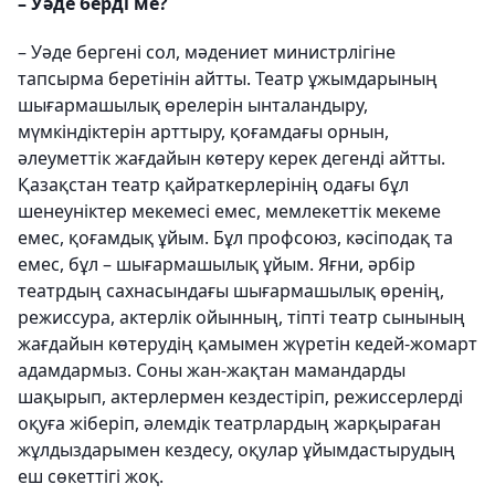
– Уәде берді ме?
– Уәде бергені сол, мәдениет министрлігіне
тапсырма беретінін айтты. Театр ұжымдарының
шығармашылық өрелерін ынталандыру,
мүмкіндіктерін арттыру, қоғамдағы орнын,
әлеуметтік жағдайын көтеру керек дегенді айтты.
Қазақстан театр қайраткерлерінің одағы бұл
шенеуніктер мекемесі емес, мемлекеттік мекеме
емес, қоғамдық ұйым. Бұл профсоюз, кәсіподақ та
емес, бұл – шығармашылық ұйым. Яғни, әрбір
театрдың сахнасындағы шығармашылық өренің,
режиссура, актерлік ойынның, тіпті театр сынының
жағдайын көтерудің қамымен жүретін кедей-жомарт
адамдармыз. Соны жан-жақтан мамандарды
шақырып, актерлермен кездестіріп, режиссерлерді
оқуға жіберіп, әлемдік театрлардың жарқыраған
жұлдыздарымен кездесу, оқулар ұйымдастырудың
еш сөкеттігі жоқ.