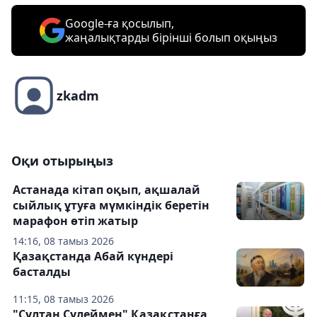
Google-ға қосылып,
жаңалықтарды бірінші болып оқыңыз
zkadm
Оқи отырыңыз
Астанада кітап оқып, ақшалай
сыйлық ұтуға мүмкіндік беретін
марафон өтіп жатыр
14:16, 08 тамыз 2026
Қазақстанда Абай күндері
басталды
11:15, 08 тамыз 2026
"Сұлтан Сүлеймен" Қазақстанға