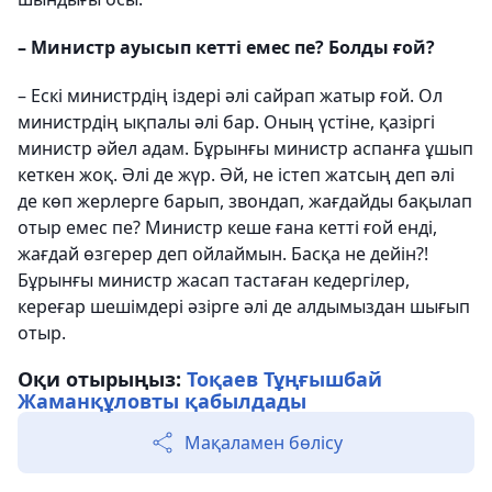
– Министр ауысып кетті емес пе? Болды ғой?
– Ескі министрдің іздері әлі сайрап жатыр ғой. Ол
министрдің ықпалы әлі бар. Оның үстіне, қазіргі
министр әйел адам. Бұрынғы министр аспанға ұшып
кеткен жоқ. Әлі де жүр. Әй, не істеп жатсың деп әлі
де көп жерлерге барып, звондап, жағдайды бақылап
отыр емес пе? Министр кеше ғана кетті ғой енді,
жағдай өзгерер деп ойлаймын. Басқа не дейін?!
Бұрынғы министр жасап тастаған кедергілер,
кереғар шешімдері әзірге әлі де алдымыздан шығып
отыр.
Оқи отырыңыз:
Тоқаев Тұңғышбай
Жаманқұловты қабылдады
Мақаламен бөлісу