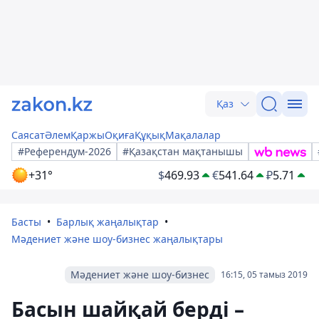
Қаз
Саясат
Әлем
Қаржы
Оқиға
Құқық
Мақалалар
#Референдум-2026
#Қазақстан мақтанышы
+31°
$
469.93
€
541.64
₽
5.71
Басты
Барлық жаңалықтар
Мәдениет және шоу-бизнес жаңалықтары
Мәдениет және шоу-бизнес
16:15, 05 тамыз 2019
Басын шайқай берді –