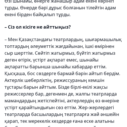
Өзі шынайы, өнерге жанашыр адам екені көрініп
тұрды. Өнерде бәрі дұрыс болғанын тілейтін адам
екені бірден байқалып тұрды.
– Сіз ол кісіге не айттыңыз?
– Мен Қазақстандағы театрлардың, шығармашылық
топтардың әлеуметтік жағдайынан, ішкі өмірінен
сыр шерттім. Сөйтіп жатырмыз, бүйтіп жатырмыз
деген өтірік, үстірт ақпарат емес, шынайы
ақпаратты барынша шынайы хабардар еттім.
Қысқаша, бос сөздерге бармай бәрін айтып бердім.
Актерлік шеберліктің, режиссураның кемшін
тұстары барын айттым. Бізде бірлі-екілі жақсы
режиссерлер бар, дегенмен де, жалпы театрларда
мамандардың жетіспейтіні, актерлердің өз өнеріне
үстірт қарайтындығын сөз еттім. Жер-жерлердегі
театрларда басшылардың театрларға жәй әншейін
қарап, тек мерекелік кездерде ғана еске алатыны