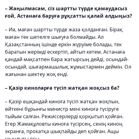
– Жаңылмасам, сіз шартты түрде қамаудасыз
ғой, Астанаға баруға рұқсатты қалай алдыңыз?
– Иә, маған шартты түрде жаза қолданған. Бірақ
маған тек шетелге шығуға болмайды. Ал
Қазақстанның ішінде еркін жүруіме болады, тек
баратын жерімді ескертіп, айтып кетем. Астанаға
қандай мақсатпен бара жатырсың дейді, осындай-
осындай, шығармашылық жұмыстармен деймін. Ол
жағынан шектеу жоқ енді.
– Қазір киноларға түсіп жатқан жоқсыз ба?
– Қазір ешқандай киноға түсіп жатқан жоқпын,
өйткені бұрынғы министр мені киноға түсіруге
тыйым салған. Режиссерлерді қорқытып қойған.
Егер Жамақұловты киноға түсірсең, сенің киноң
экранға, прокатқа шықпайды деп қойған. Ащы
шындығы осы.