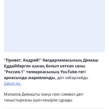
"Привет, Андрей!" бағдарламасының Димаш
Құдайберген қонақ болып кеткен саны
"Россия-1" телеарнасының YouTube-тегі
арнасында жарияланды,
деп хабарлайды
Zakon.kz
.
Малахов Димашты жаңа секс-символ деп
таныстырғаны үшін кешірім сұрады.