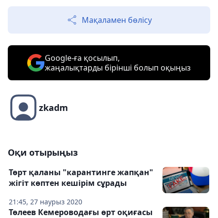
Мақаламен бөлісу
Google-ға қосылып,
жаңалықтарды бірінші болып оқыңыз
zkadm
Оқи отырыңыз
Төрт қаланы "карантинге жапқан"
жігіт көптен кешірім сұрады
21:45, 27 наурыз 2020
Төлеев Кемероводағы өрт оқиғасы