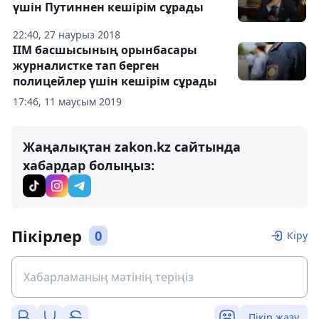
үшін Путиннен кешірім сұрады
22:40, 27 наурыз 2018
ІІМ басшысының орынбасары
журналистке тап берген
полицейлер үшін кешірім сұрады
17:46, 11 маусым 2019
Жаңалықтан zakon.kz сайтында
хабардар болыңыз:
Пікірлер
0
Кіру
Пікір жазу