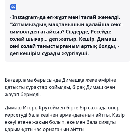
- Instagram-да ел-жұрт мені талай жөнелді.
"Ұлтымыздың мақтанышын қалайша секс-
символ деп атайсыз? Сіздерде, Ресейде
солай шығар… деп жатыр. Кешір, Димаш,
сені солай таныстырғаным артық болды, -
деп кешірім сұрады жүргізуші.
Бағдарлама барысында Димашқа жеке өміріне
қатысты сұрақтар қойылды, бірақ Димаш оған
жауап бермеді.
Димаш Игорь Крутоймен бірге бір сахнада өнер
көрсетуді бала кезінен армандағанын айтты. Қазір
екеуі етене жақын болып, әке мен бала сияқты
қарым-қатынас орнағанын айтты.