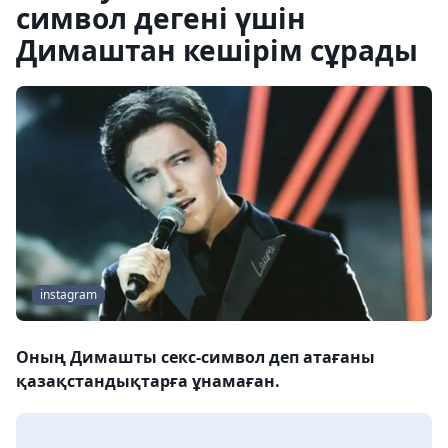
символ дегені үшін
Димаштан кешірім сұрады
instagram
Оның Димашты секс-символ деп атағаны
қазақстандықтарға ұнамаған.