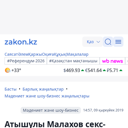
Қаз
Саясат
Әлем
Қаржы
Оқиға
Құқық
Мақалалар
#Референдум-2026
#Қазақстан мақтанышы
+33°
$
469.93
€
541.64
₽
5.71
Басты
Барлық жаңалықтар
Мәдениет және шоу-бизнес жаңалықтары
Мәдениет және шоу-бизнес
14:57, 09 қыркүйек 2019
Атышулы Малахов секс-