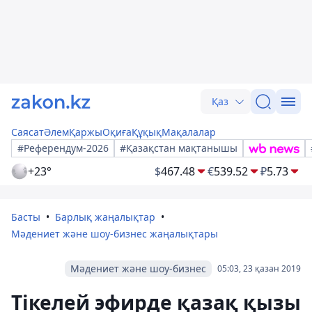
Қаз
Саясат
Әлем
Қаржы
Оқиға
Құқық
Мақалалар
#Референдум-2026
#Қазақстан мақтанышы
+23°
$
467.48
€
539.52
₽
5.73
Басты
Барлық жаңалықтар
Мәдениет және шоу-бизнес жаңалықтары
Мәдениет және шоу-бизнес
05:03, 23 қазан 2019
Тікелей эфирде қазақ қызы