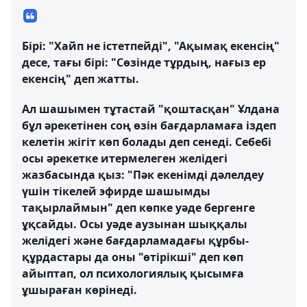
Бірі: "Хайп не істетпейді", "Ақымақ екенсің"
десе, тағы бірі: "Сөзінде тұрдың, нағыз ер
екенсің" деп жатты.
Ал шашымен тұтастай "қоштасқан" Ұлдана
бұл әрекетінен соң өзін бағдарламаға іздеп
келетін жігіт көп болады деп сенеді. Себебі
осы әрекетке итермелеген желідегі
жазбасында қыз: "Пәк екенімді дәлелдеу
үшін тікелей эфирде шашымды
тақырлаймын" деп көпке уәде бергенге
ұқсайды. Осы уәде аузынан шыққалы
желідегі және бағдарламадағы құрбы-
құрдастары да оны "өтірікші" деп көп
айыптап, ол психологиялық қысымға
ұшыраған көрінеді.