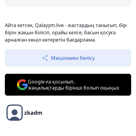
Айта кетсек, Qalayym.live - жастардың танысып, бір-
бірін жақын білісіп, орайы келсе, басын қосуға
арналған көңіл көтеретін бағдарлама.
Мақаламен бөлісу
Google-ға қосылып,
жаңалықтарды бірінші болып оқыңыз
zkadm