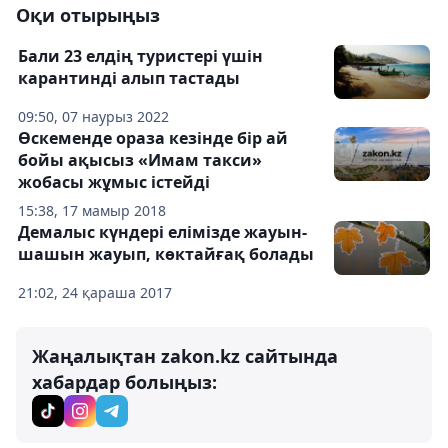
Оқи отырыңыз
Бали 23 елдің туристері үшін
карантинді алып тастады
09:50, 07 наурыз 2022
Өскеменде ораза кезінде бір ай
бойы ақысыз «Имам такси»
жобасы жұмыс істейді
15:38, 17 мамыр 2018
Демалыс күндері елімізде жауын-
шашын жауып, көктайғақ болады
21:02, 24 қараша 2017
Жаңалықтан zakon.kz сайтында
хабардар болыңыз: