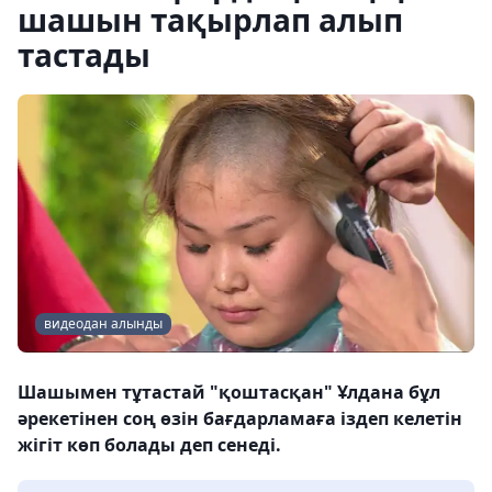
шашын тақырлап алып
тастады
видеодан алынды
Шашымен тұтастай "қоштасқан" Ұлдана бұл
әрекетінен соң өзін бағдарламаға іздеп келетін
жігіт көп болады деп сенеді.