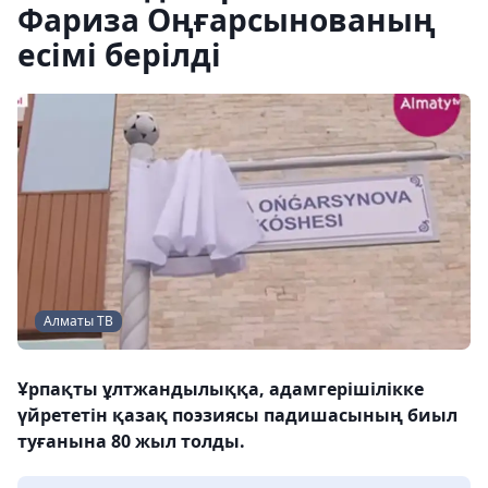
Фариза Оңғарсынованың
есімі берілді
Алматы ТВ
Ұрпақты ұлтжандылыққа, адамгерiшілікке
үйрететін қазақ поэзиясы падишасының биыл
туғанына 80 жыл толды.