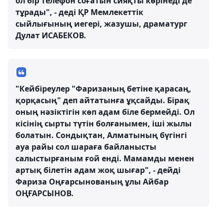
ол бір телефон соғатын сияқты көрінеді де
тұрады", - деді ҚР Мемлекеттік
сыйлығының иегері, жазушы, драматург
Дулат ИСАБЕКОВ.
"Кейбіреулер "Фаризаның бетіне қарасаң,
қорқасың" деп айтатынға ұқсайды. Бірақ
оның нәзіктігін көп адам біле бермейді. Ол
кісінің сырты түтін болғанымен, іші жылы
болатын. Сондықтан, Алматының бүгінгі
ауа райы сол шараға байланысты
салыстырғаным ғой енді. Мамамды менен
артық білетін адам жоқ шығар", - дейді
Фариза Оңғарсынованың ұлы Айбар
ОҢҒАРСЫНОВ.