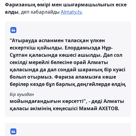
Фаризаның өмірі мен шығармашылығын еске
алды
,
деп хабарлайды
Almaty.tv.
"Атырауда аспанмен таласқан үлкен
ескерткіш қойылды. Елордамызда Нұр-
Сұлтан қаласында көшесі ашылды. Дәл сол
секілді мерейлі белесіне орай Алматы
қаласында да дәл сондай шараның бір куәсі
болып отырмыз. Фариза апамызға көше
берілер кезде бұл барлық деңгейлерде елдің
бір ауыздан
мойындағандығын көрсетті", - деді Алматы
қаласы әкімінің кеңесшісі Мамай АХЕТОВ.