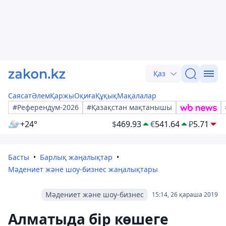
Қаз
Саясат
Әлем
Қаржы
Оқиға
Құқық
Мақалалар
#Референдум-2026
#Қазақстан мақтанышы
+24°
$
469.93
€
541.64
₽
5.71
Басты
Барлық жаңалықтар
Мәдениет және шоу-бизнес жаңалықтары
Мәдениет және шоу-бизнес
15:14, 26 қараша 2019
Алматыда бір көшеге