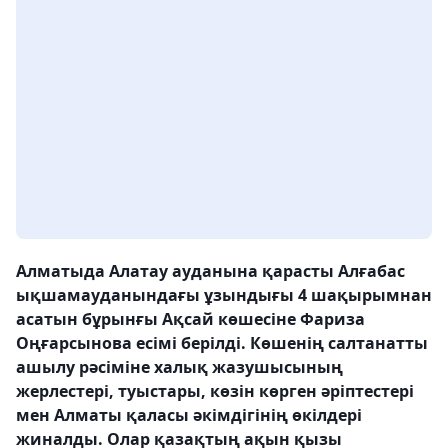
Алматыда Алатау ауданына қарасты Алғабас
ықшамауданындағы ұзындығы 4 шақырымнан
асатын бұрынғы Ақсай көшесіне Фариза
Оңғарсынова есімі берілді. Көшенің салтанатты
ашылу рәсіміне халық жазушысының
жерлестері, туыстары, көзін көрген әріптестері
мен Алматы қаласы әкімдігінің өкілдері
жиналды. Олар қазақтың ақын қызы