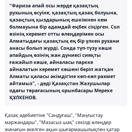
"Фариза апай осы жерде қазақтың
рухының өсуіне, қазақтың қазақ болуына,
қазақтың қыздарының ешкімнен кем
болмауына бір адамдай еңбек сіңірген. Сол
өзінің керемет отты өлеңдерімен осы
Алматыдағы қазақтың ең бір үлкен рухани
анасы болып жүрді. Сонда түп-түзу көше
апайдың өзінің жан дүниесі сияқты
ғажайып көше, айналасы паркке
айналатын керемет көшені беріп жатқан
Алматы қаласы әкімдігіне көп-көп рахмет
айтамыз", - деді Қазақстан Жазушылар
одағы төрағасының орынбасары Мереке
ҚҰЛКЕНОВ.
Қазақ әдебиетіне "Сандуғаш", "Маңғыстау
маржандары", "Мазасыз шақ" секілді өлеңдер
жинағын әкелген ақын шығармашылықпен қатар