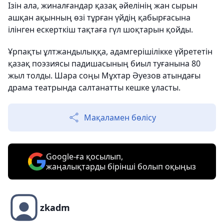
Ізін ала, жиналғандар қазақ әйелінің жан сырын
ашқан ақынның өзі тұрған үйдің қабырғасына
ілінген ескерткіш тақтаға гүл шоқтарын қойды.
Ұрпақты ұлтжандылыққа, адамгерiшілікке үйрететін
қазақ поэзиясы падишасының биыл туғанына 80
жыл толды. Шара соңы Мұхтар Әуезов атындағы
драма театрында салтанатты кешке ұласты.
Мақаламен бөлісу
Google-ға қосылып,
жаңалықтарды бірінші болып оқыңыз
zkadm