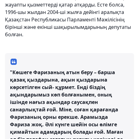
жауапты қызметтерді қатар атқарды. Есте болса,
1996-шы жылдан 2004-ші жылға дейінгі аралықта
Қазақстан Республикасы Парламенті Мәжілісінің
бірінші және екінші шақырылымдарының депутаты
болған.
"Көшеге Фаризаның атын беру – барша
қазақ қыздарына, ақын қыздарына
көрсетілген сый- құрмет. Енді біздің
ақындарымыз көп болғанымен, оның
ішінде нағыз ақындар саусақпен
санарлықтай ғой. Міне, соған қарағанда
Фаризаның орны ерекше. Арамызда
Фариза жоқ. Әлі күнге шейін осы өлімге
қимайтын адамдарың болады ғой. Маған