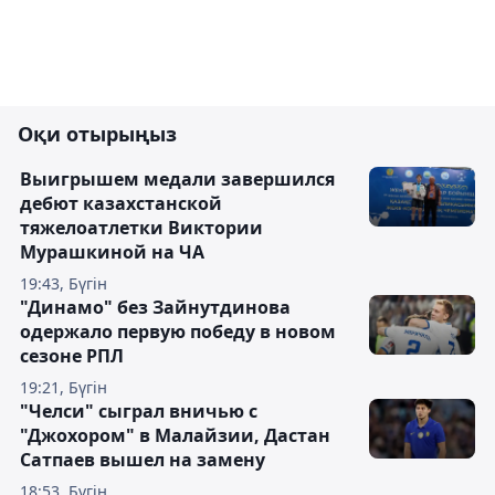
Оқи отырыңыз
Выигрышем медали завершился
дебют казахстанской
тяжелоатлетки Виктории
Мурашкиной на ЧА
19:43, Бүгін
"Динамо" без Зайнутдинова
одержало первую победу в новом
сезоне РПЛ
19:21, Бүгін
"Челси" сыграл вничью с
"Джохором" в Малайзии, Дастан
Сатпаев вышел на замену
18:53, Бүгін