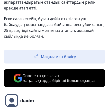
ақпараттандыратын отандық сайттардың рөлін
ерекше атап өтті.
Еске сала кетейік, бұған дейін өткізілген үш
байқаудың қорытындысы бойынша республиканың
25 қазақтілді сайты жеңімпаз атанып, ақшалай
сыйлыққа ие болған.
Мақаламен бөлісу
Google-ға қосылып,
жаңалықтарды бірінші болып оқыңыз
zkadm