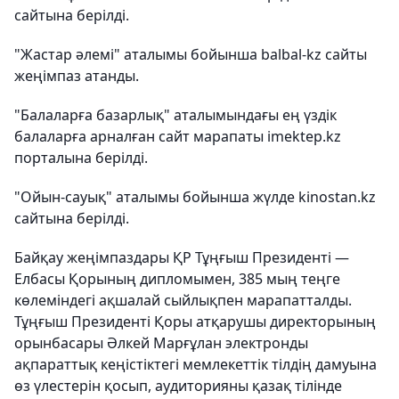
сайтына берілді.
"Жастар әлемі" аталымы бойынша balbal-kz сайты
жеңімпаз атанды.
"Балаларға базарлық" аталымындағы ең үздік
балаларға арналған сайт марапаты imektep.kz
порталына берілді.
"Ойын-сауық" аталымы бойынша жүлде kinostan.kz
сайтына берілді.
Байқау жеңімпаздары ҚР Тұңғыш Президенті —
Елбасы Қорының дипломымен, 385 мың теңге
көлеміндегі ақшалай сыйлықпен марапатталды.
Тұңғыш Президенті Қоры атқарушы директорының
орынбасары Әлкей Марғұлан электронды
ақпараттық кеңістіктегі мемлекеттік тілдің дамуына
өз үлестерін қосып, аудиторияны қазақ тілінде