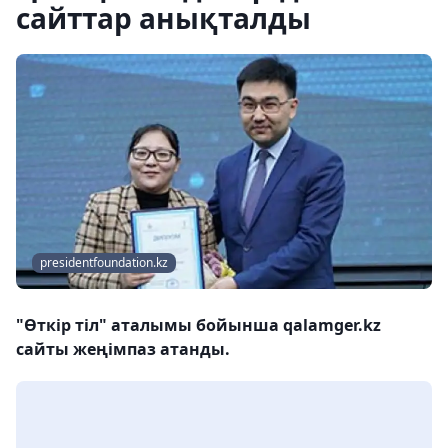
сайттар анықталды
presidentfoundation.kz
"Өткір тіл" аталымы бойынша qalamger.kz
сайты жеңімпаз атанды.