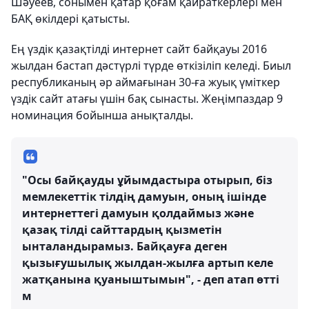
Шәуеев, сонымен қатар қоғам қайраткерлері мен
БАҚ өкілдері қатысты.
Ең үздік қазақтілді интернет сайт байқауы 2016
жылдан бастап дәстүрлі түрде өткізіліп келеді. Биыл
республиканың әр аймағынан 30-ға жуық үміткер
үздік сайт атағы үшін бақ сынасты. Жеңімпаздар 9
номинация бойынша анықталды.
"Осы байқауды ұйымдастыра отырып, біз
мемлекеттік тілдің дамуын, оның ішінде
интернеттегі дамуын қолдаймыз және
қазақ тілді сайттардың қызметін
ынталандырамыз. Байқауға деген
қызығушылық жылдан-жылға артып келе
жатқанына қуаныштымын", - деп атап өтті
м