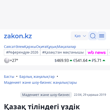
Қаз
Саясат
Әлем
Қаржы
Оқиға
Құқық
Мақалалар
#Референдум-2026
#Қазақстан мақтанышы
+27°
$
469.93
€
541.64
₽
5.71
Басты
Барлық жаңалықтар
Мәдениет және шоу-бизнес жаңалықтары
Мәдениет және шоу-бизнес
22:04, 29 қараша 2019
Қазақ тіліндегі үздік