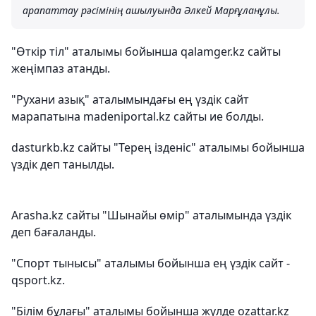
арапаттау рәсімінің ашылуында Әлкей Марғұланұлы.
"Өткір тіл" аталымы бойынша qalamger.kz сайты
жеңімпаз атанды.
"Рухани азық" аталымындағы ең үздік сайт
марапатына madeniportal.kz сайты ие болды.
dasturkb.kz сайты "Терең ізденіс" аталымы бойынша
үздік деп танылды.
Arasha.kz сайты "Шынайы өмір" аталымында үздік
деп бағаланды.
"Спорт тынысы" аталымы бойынша ең үздік сайт -
qsport.kz.
"Білім бұлағы" аталымы бойынша жүлде ozattar.kz