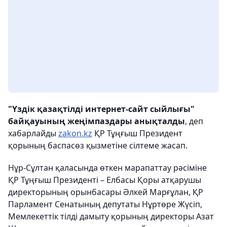
"Үздік қазақтілді интернет-сайт сыйлығы"
байқауының жеңімпаздары анықталды
, деп
хабарлайды
zakon.kz
ҚР Тұңғыш Президент
қорының баспасөз қызметіне сілтеме жасап.
Нұр-Сұлтан қаласында өткен марапаттау рәсіміне
ҚР Тұңғыш Президенті – Елбасы Қоры атқарушы
директорының орынбасары Әлкей Марғұлан, ҚР
Парламент Сенатының депутаты Нұртөре Жүсіп,
Мемлекеттік тілді дамыту қорының директоры Азат