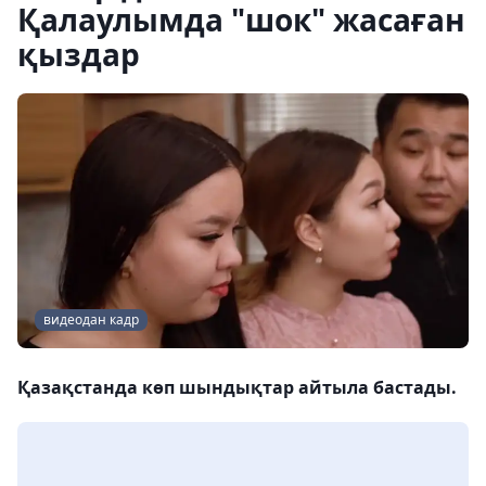
Қалаулымда "шок" жасаған
қыздар
видеодан кадр
Қазақстанда көп шындықтар айтыла бастады.