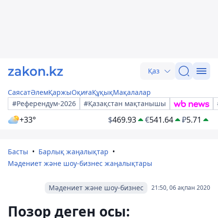
Қаз
Саясат
Әлем
Қаржы
Оқиға
Құқық
Мақалалар
#Референдум-2026
#Қазақстан мақтанышы
+33°
$
469.93
€
541.64
₽
5.71
Басты
Барлық жаңалықтар
Мәдениет және шоу-бизнес жаңалықтары
Мәдениет және шоу-бизнес
21:50, 06 ақпан 2020
Позор деген осы: