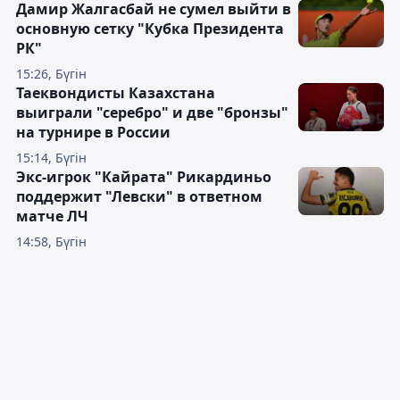
Дамир Жалгасбай не сумел выйти в
основную сетку "Кубка Президента
РК"
15:26, Бүгін
Таеквондисты Казахстана
выиграли "серебро" и две "бронзы"
на турнире в России
15:14, Бүгін
Экс-игрок "Кайрата" Рикардиньо
поддержит "Левски" в ответном
матче ЛЧ
14:58, Бүгін