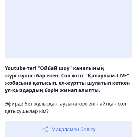
Youtube-тегі "Ойбай шоу" каналының
жүргізушісі бар екен. Сол жігіт "Қалаулым-LIVE"
жобасына қатысып, ел-жұртты шулатып кеткен
ұл-қыздардың бәрін жинап алыпты.
Эфирде бет жұлысқан, аузына келгенін айтқан сол
қатысушылар кім?
Мақаламен бөлісу