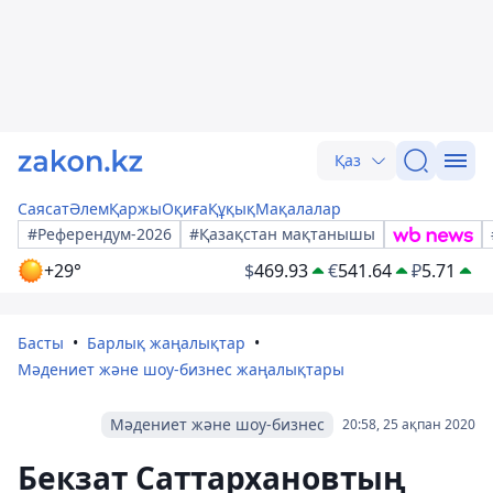
Қаз
Саясат
Әлем
Қаржы
Оқиға
Құқық
Мақалалар
#Референдум-2026
#Қазақстан мақтанышы
+29°
$
469.93
€
541.64
₽
5.71
Басты
Барлық жаңалықтар
Мәдениет және шоу-бизнес жаңалықтары
Мәдениет және шоу-бизнес
20:58, 25 ақпан 2020
Бекзат Саттархановтың