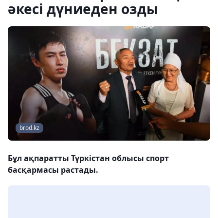
әкесі дүниеден озды
brod.kz
Бұл ақпаратты Түркістан облысы спорт
басқармасы растады.