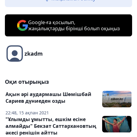
Google-ға қосылып,
жаңалықтарды бірінші болып оқыңыз
zkadm
Оқи отырыңыз
Ақын әрі аудармашы Шөмішбай
Сариев дүниеден озды
22:48, 15 ақпан 2021
"Ұлымды ұмытты, ешкім есіне
алмайды" Бекзат Саттархановтың
әкесі ренішін айтты