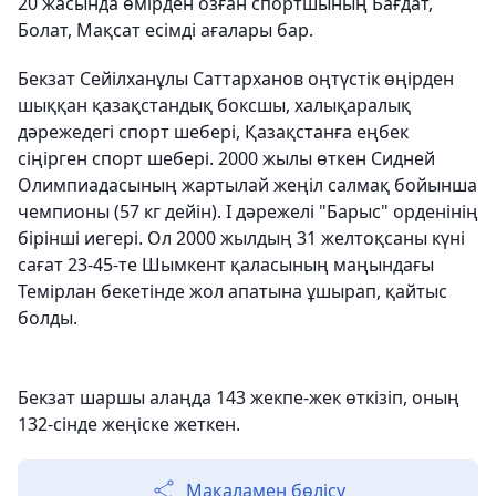
20 жасында өмірден озған спортшының Бағдат,
Болат, Мақсат есімді ағалары бар.
Бекзат Сейілханұлы Саттарханов оңтүстік өңірден
шыққан қазақстандық боксшы, халықаралық
дәрежедегі спорт шебері, Қазақстанға еңбек
сіңірген спорт шебері. 2000 жылы өткен Сидней
Олимпиадасының жартылай жеңіл салмақ бойынша
чемпионы (57 кг дейін). І дәрежелі "Барыс" орденінің
бірінші иегері. Ол 2000 жылдың 31 желтоқсаны күні
сағат 23-45-те Шымкент қаласының маңындағы
Темірлан бекетінде жол апатына ұшырап, қайтыс
болды.
Бекзат шаршы алаңда 143 жекпе-жек өткізіп, оның
132-сінде жеңіске жеткен.
Мақаламен бөлісу