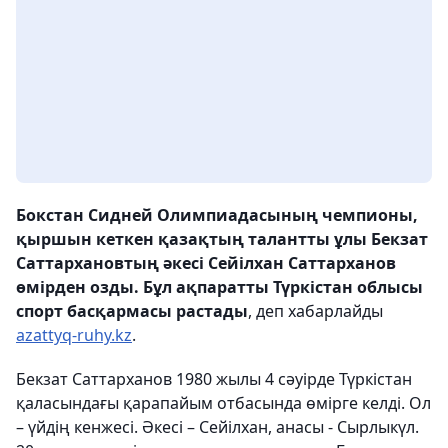
Бокстан Сидней Олимпиадасының чемпионы,
қыршын кеткен қазақтың талантты ұлы Бекзат
Саттархановтың әкесі Сейілхан Саттарханов
өмірден озды. Бұл ақпаратты Түркістан облысы
спорт басқармасы растады
, деп хабарлайды
azattyq-ruhy.kz
.
Бекзат Саттарханов 1980 жылы 4 сәуірде Түркістан
қаласындағы қарапайым отбасында өмірге келді. Ол
– үйдің кенжесі. Әкесі – Сейілхан, анасы - Сырлыкүл.