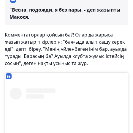
"Весна, подожди, я без пары, - деп жазыпты
Макося.
Комментаторлар қойсын ба?! Олар да жарыса
жазып жатыр пікірлерін: "баяғыда алып қашу керек
еді", депті біреу. "Менің үйленбеген інім бар, ауылда
тұрады. Барасың ба? Ауылда клубта жұмыс істейсің
сосын", деген нақты ұсыныс та жүр.