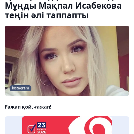
Мұңды Мақпал Исабекова
теңін әлі таппапты
instagram
Ғажап қой, ғажап!