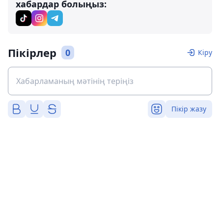
хабардар болыңыз:
Пікірлер
0
Кіру
Пікір жазу