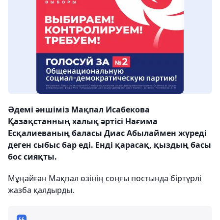
Әдемі әншіміз Мақпал Исабекова
Қазақстанның халық әртісі Нағима
Есқалиеваның баласы Диас Абылаймен жүреді
деген сыбыс бар еді. Енді қарасақ, қыздың басы
бос сияқты.
Мұңайған Мақпал өзінің соңғы постында біртүрлі
жазба қалдырды.