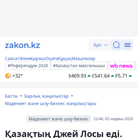
Қаз
Саясат
Әлем
Қаржы
Оқиға
Құқық
Мақалалар
#Референдум-2026
#Қазақстан мақтанышы
+32°
$
469.93
€
541.64
₽
5.71
Басты
Барлық жаңалықтар
Мәдениет және шоу-бизнес жаңалықтары
Мәдениет және шоу-бизнес
22:46, 02 наурыз 2020
Қазақтың Джей Лосы еді.