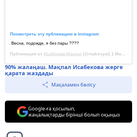
Посмотреть эту публикацию в Instagram
Весна, подожди, я без пары ????
Публикация от
Исабекова Макпал
(@makosyai)
1 Мар 2020 в 1:40 PST
90% жалаңаш. Мақпал Исабекова жерге
қарата жаздады
Мақаламен бөлісу
Google-ға қосылып,
жаңалықтарды бірінші болып оқыңыз