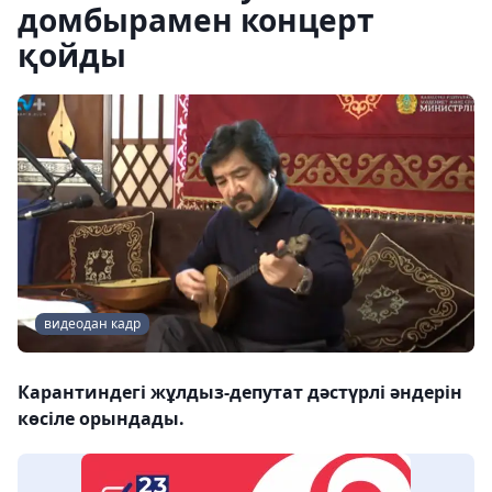
домбырамен концерт
қойды
видеодан кадр
Карантиндегі жұлдыз-депутат дәстүрлі әндерін
көсіле орындады.