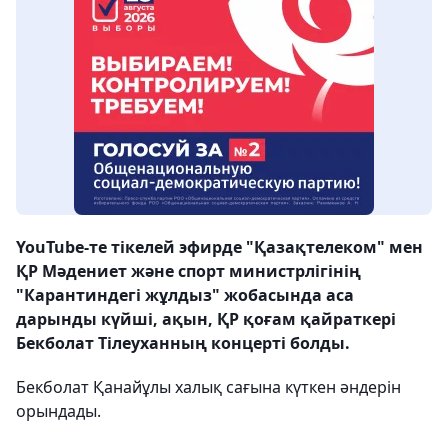
YouTube-те тікелей эфирде "Қазақтелеком" мен
ҚР Мәдениет және спорт министрлігінің
"Карантиндегі жұлдыз" жобасында аса
дарынды күйші, ақын, ҚР қоғам қайраткері
Бекболат Тілеуханның концерті болды.
Бекболат Қанайұлы халық сағына күткен әндерін
орындады.