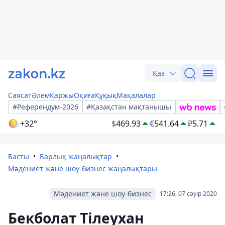
Қаз
Саясат
Әлем
Қаржы
Оқиға
Құқық
Мақалалар
#Референдум-2026
#Қазақстан мақтанышы
+32°
$
469.93
€
541.64
₽
5.71
Басты
Барлық жаңалықтар
Мәдениет және шоу-бизнес жаңалықтары
Мәдениет және шоу-бизнес
17:26, 07 сәуір 2020
Бекболат Тілеухан