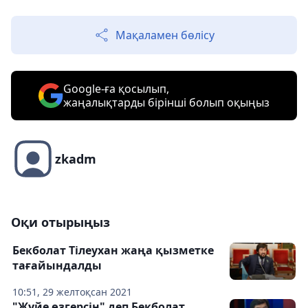
Мақаламен бөлісу
Google-ға қосылып,
жаңалықтарды бірінші болып оқыңыз
zkadm
Оқи отырыңыз
Бекболат Тілеухан жаңа қызметке
тағайындалды
10:51, 29 желтоқсан 2021
"Жүйе өзгерсін" деп Бекболат