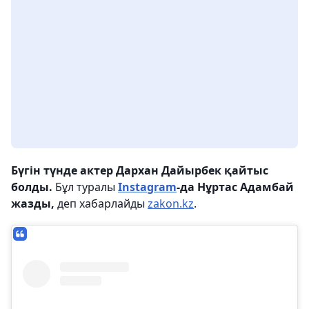
Бүгін түнде актер Дархан Дайырбек қайтыс
болды.
Бұл туралы
Instagram
-да Нұртас Адамбай
жазды,
деп хабарлайды
zakon.kz
.