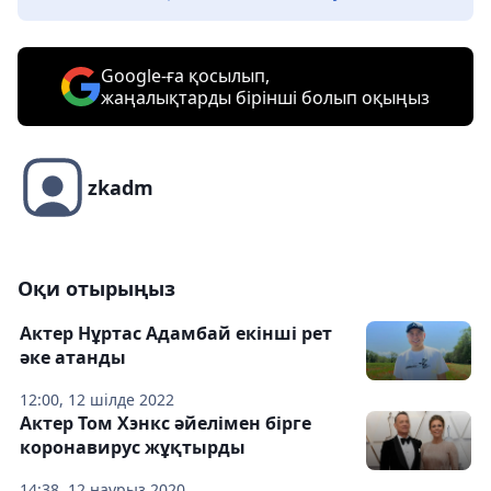
Google-ға қосылып,
жаңалықтарды бірінші болып оқыңыз
zkadm
Оқи отырыңыз
Актер Нұртас Адамбай екінші рет
әке атанды
12:00, 12 шілде 2022
Актер Том Хэнкс әйелімен бірге
коронавирус жұқтырды
14:38, 12 наурыз 2020