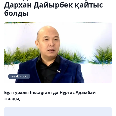
Дархан Дайырбек қайтыс
болды
kazakh-tv.kz
Бұл туралы Instagram-да Нұртас Адамбай
жазды,