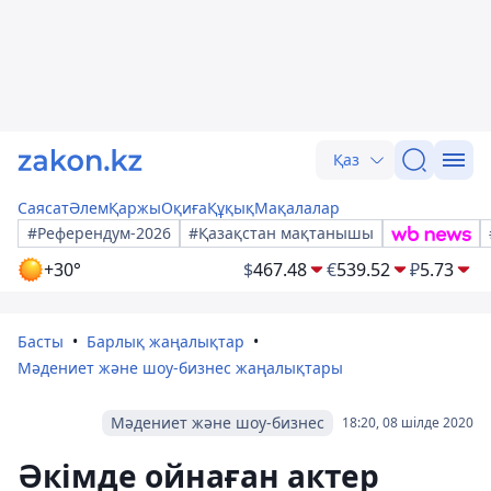
Қаз
Саясат
Әлем
Қаржы
Оқиға
Құқық
Мақалалар
#Референдум-2026
#Қазақстан мақтанышы
+30°
$
467.48
€
539.52
₽
5.73
Басты
Барлық жаңалықтар
Мәдениет және шоу-бизнес жаңалықтары
Мәдениет және шоу-бизнес
18:20, 08 шілде 2020
Әкімде ойнаған актер