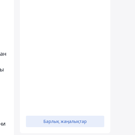
н
нан
шы
Барлық жаңалықтар
ни