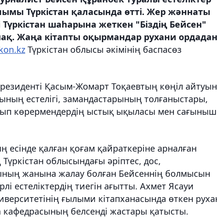
ымы Түркістан қаласында өтті. Жер жәннаты
гі Түркістан шаһарына жеткен "Біздің Бейсен"
мақ. Жаңа кітапты оқырмандар рухани ордада
kon.kz
Түркістан облысы әкімінің баспасөз
Президенті Қасым-Жомарт Тоқаевтың көңіл айтуы
ының естелігі, замандастарының толғаныстары,
йып көрермендердің ыстық ықыласы мен сағыны
есінде қалған қоғам қайраткеріне арналған
Түркістан облысындағы әріптес, дос,
ының жанына жалау болған Бейсеннің болмысын
лі естеліктердің тиегін ағытты. Ахмет Ясауи
иверситетінің ғылыми кітапханасында өткен руха
 кафедрасының белсенді жастары қатысты.