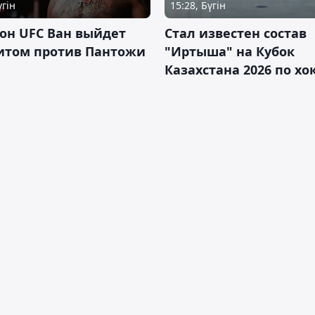
үгін
15:28, Бүгін
он UFC Ван выйдет
Стал известен состав
итом против Пантожи
"Иртыша" на Кубок
Казахстана 2026 по х