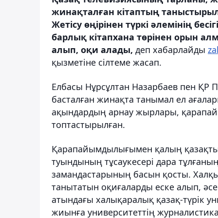
жинақталған кітаптың таныстырыл
Жетісу өңірінен түркі әлемінің бесі
барлық кітапхана төрінен орын ал
алып, оқи алады,
деп хабарлайды
za
қызметіне сілтеме жасап.
Елбасы Нұрсұлтан Назарбаев пен ҚР 
басталған жинақта танымал ел ағалар
ақындардың арнау жырлары, қарапа
топтастырылған.
Қарапайымдылығымен қалың қазақтың 
туындының тұсаукесері дара тұлғаның 
замандастарының басын қосты. Халқ
танытатын оқиғаларды еске алып, әсер
атындағы халықаралық қазақ-түрік ун
жиынға университеттің журналистика