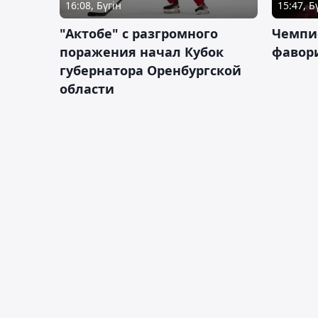
16:08, Бүгін
15:47, Б
"Актобе" с разгромного
Чемпи
поражения начал Кубок
фавор
губернатора Оренбургской
области