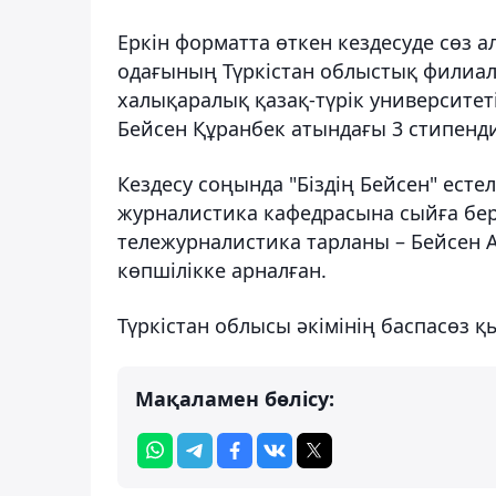
Еркін форматта өткен кездесуде сөз а
одағының Түркістан облыстық филиа
халықаралық қазақ-түрік университе
Бейсен Құранбек атындағы 3 стипенд
Кездесу соңында "Біздің Бейсен" есте
журналистика кафедрасына сыйға беріл
тележурналистика тарланы – Бейсен 
көпшілікке арналған.
Түркістан облысы әкімінің баспасөз қ
Мақаламен бөлісу: