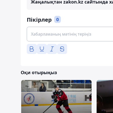
Жаңалықтан zakon.kz сайтында х
Пікірлер
0
Оқи отырыңыз