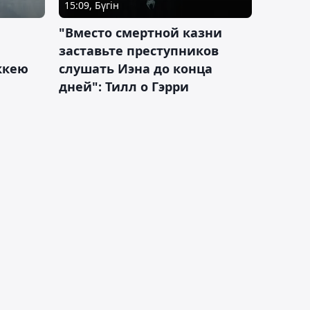
15:09, Бүгін
"Вместо смертной казни
заставьте преступников
оккею
слушать Иэна до конца
дней": Тилл о Гэрри