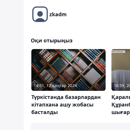
zkadm
Оқи отырыңыз
14:51, 12 қаңтар 2024
16:59, 
Түркістанда базарлардан
Қарал
кітапхана ашу жобасы
Құранб
басталды
шығар