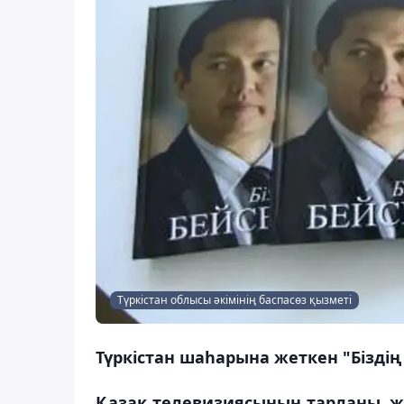
Түркістан облысы әкімінің баспасөз қызметі
Түркістан шаһарына жеткен "Біздің
Қазақ телевизиясының тарланы, жу