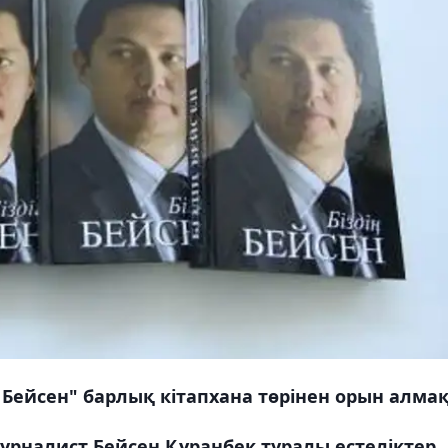
 Бейсен" барлық кітапхана төрінен орын алмақ
рналист Бейсен Құранбек туралы естеліктер