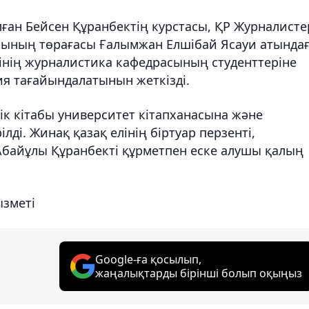
лған Бейсен Құранбектің курстасы, ҚР Журналисте
лының төрағасы Ғалымжан Елшібай Ясауи атында
тінің журналистика кафедрасының студенттеріне
ия тағайындалатынын жеткізді.
лік кітабы университет кітапханасына және
ді. Жинақ қазақ елінің біртуар перзенті,
Абайұлы Құранбекті құрметпен еске алушы қалың
ызметі
Google-ға қосылып,
жаңалықтарды бірінші болып оқыңыз