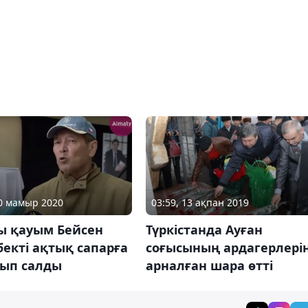
20 мамыр 2020
03:59, 13 ақпан 2019
ы қауым Бейсен
Түркістанда Ауған
екті ақтық сапарға
соғысының ардагерлері
ып салды
арналған шара өтті