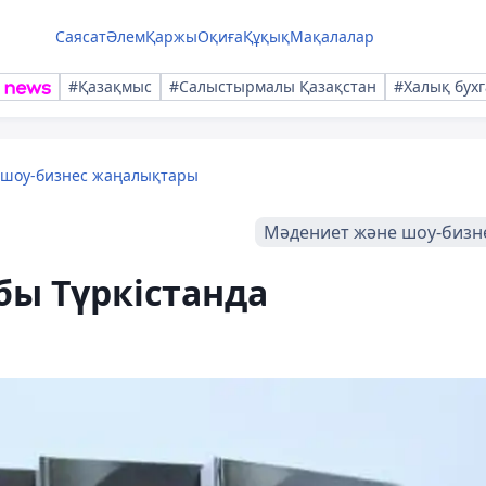
Саясат
Әлем
Қаржы
Оқиға
Құқық
Мақалалар
#Қазақмыс
#Салыстырмалы Қазақстан
#Халық бухг
 шоу-бизнес жаңалықтары
Мәдениет және шоу-бизн
абы Түркістанда