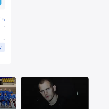
Кіру
у