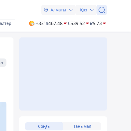
Алматы
Қаз
+33°
$
467.48
€
539.52
₽
5.73
алтері
ес
Соңғы
Танымал