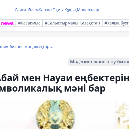
Саясат
Әлем
Қаржы
Оқиға
Құқық
Мақалалар
#Қазақмыс
#Салыстырмалы Қазақстан
#Халық бухг
 шоу-бизнес жаңалықтары
Мәдениет және шоу-бизн
бай мен Науаи еңбектері
имволикалық мәні бар