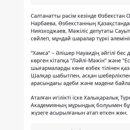
Салтанатты рәсім кезінде Өзбекстан
Нарбаева, Өзбекстанның Қазақстанда
Ниязходжаев, Мәжіліс депутаты Сауы
сөйлеп, мұндай шаралар түркі әлемін
"Хамса" – Әлішер Науаидің әйгілі бес 
көрген кітапқа "Ләйлі-Мәжін" және "Ес
шығармаларды көне өзбек тілінен қаз
Шалқар шабытпен, асқан шеберлікпен
арасындағы әдеби және мәдени байла
Аталған игілікті іске Халықаралық Тү
Академияның мұрындық болуымен бұға
жүзеге асырылғанын атап өткен жөн.