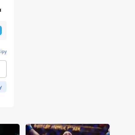
ы
Кіру
у