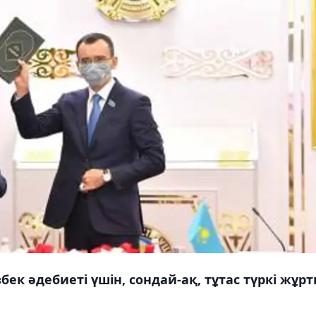
ек әдебиеті үшін, сондай-ақ, тұтас түркі жұр