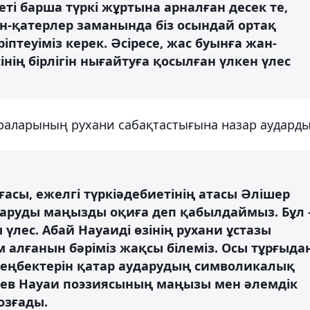
і барша түркі жұртына арналған десек те,
ын-қатерлер заманында біз осындай ортақ
теуіміз керек. Әсіресе, жас буынға жан-
інің бірлігін нығайтуға қосылған үлкен үлес
раларының рухани сабақтастығына назар аударды
сы, ежелгі түркіәдебиетінің атасы Әлішер
ударуды маңызды оқиға деп қабылдаймыз. Бұл 
үлес. Абай Науаиді өзінің рухани ұстазы
 алғанын бәріміз жақсы білеміз. Осы тұрғыда
ң еңбектерін қатар аударудың символикалық
баев Науаи поэзиясының маңызы мен әлемдік
озғады.