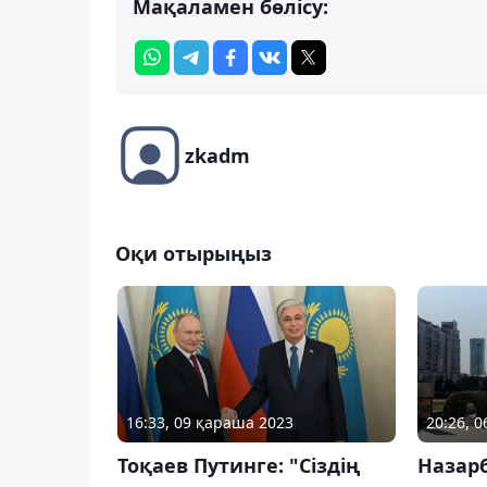
Мақаламен бөлісу:
zkadm
Оқи отырыңыз
16:33, 09 қараша 2023
20:26, 
Тоқаев Путинге: "Сіздің
Назарб