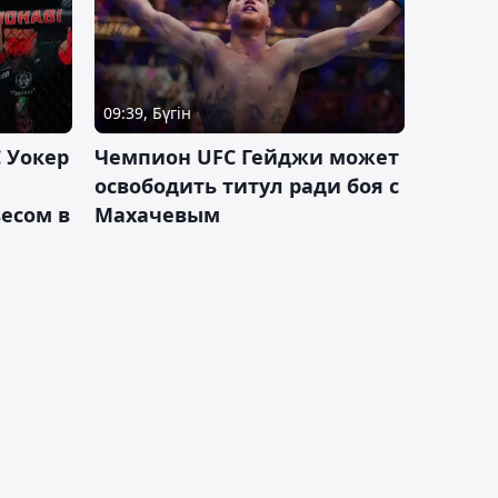
09:39, Бүгін
 Уокер
Чемпион UFC Гейджи может
освободить титул ради боя с
есом в
Махачевым