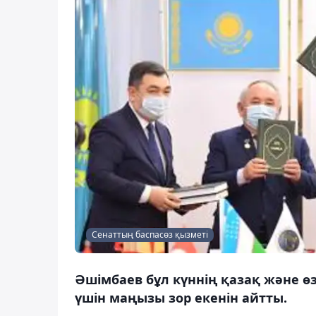
Сенаттың баспасөз қызметі
Әшімбаев бұл күннің қазақ және өзб
үшін маңызы зор екенін айтты.