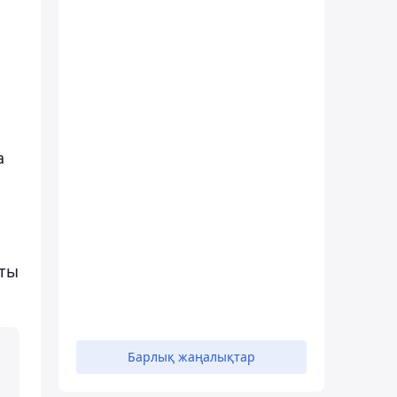
а
рты
Барлық жаңалықтар