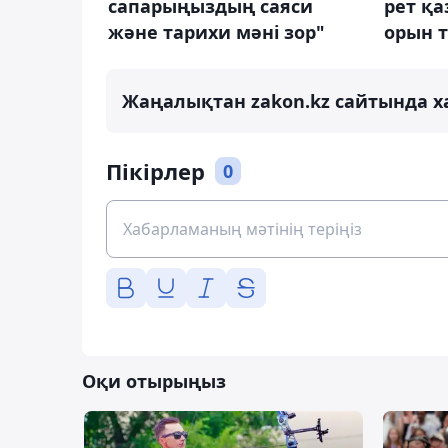
сапарыңыздың саяси
рет қа
және тарихи мәні зор"
орын 
Жаңалықтан zakon.kz сайтында х
Пікірлер
0
Оқи отырыңыз