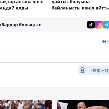
зақтар астана үшін
қайтыс болуына
таңдай алды
байланысты көңіл айтт
абардар болыңыз:
Пікір жаз