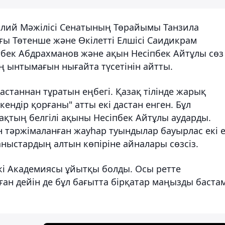
 Олий Мәжілісі Сенатының Төрайымы Танзила
ғы Төтенше және Өкілетті Елшісі Саидикрам
тбек Абдрахманов және ақын Несіпбек Айтұлы сөз
ің ынтымағын нығайта түсетінін айтты.
дастаннан тұратын еңбегі. Қазақ тілінде жарық
кендір қорғаны" атты екі дастан енген. Бұл
ақтың белгілі ақыны Несіпбек Айтұлы аударды.
 тәржімаланған жауһар туындылар бауырлас екі 
ныстардың алтын көпіріне айналары сөзсіз.
ркі Академиясы ұйытқы болды. Осы ретте
н дейін де бұл бағытта бірқатар маңызды баста