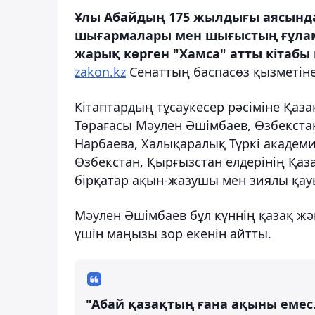
Ұлы Абайдың 175 жылдығы аясында
шығармалары мен шығыстың ғұлам
жарық көрген "Хамса" атты кітабы
zakon.kz
Сенаттың баспасөз қызметіне
Кітаптардың тұсаукесер рәсіміне Қаз
Төрағасы Мәулен Әшімбаев, Өзбекст
Нарбаева, Халықаралық Түркі академ
Өзбекстан, Қырғызстан елдерінің Қаз
бірқатар ақын-жазушы мен зиялы қауы
Мәулен Әшімбаев бұл күннің қазақ жән
үшін маңызы зор екенін айтты.
"Абай қазақтың ғана ақыны емес.