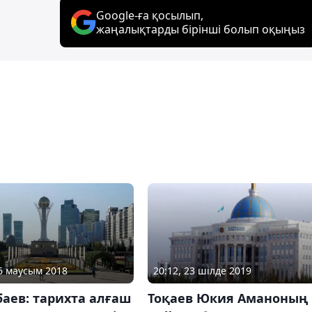
Google-ға қосылып,
жаңалықтарды бірінші болып оқыңыз
06 маусым 2018
20:12, 23 шілде 2019
аев: тарихта алғаш
Тоқаев Юкия Аманоның