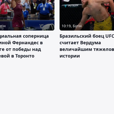
үгін
10:19, Бүгін
циальная соперница
Бразильский боец UFC
иной Фернандес в
считает Вердума
ге от победы над
величайшим тяжелов
вой в Торонто
истории