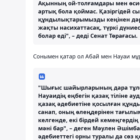
Ақынның ой-толғамдары мен өсиет
артық бола қоймас. Қазіргідей с
құндылықтарымызды кеңінен дәріп
жақты насихаттасақ, түркі дүниес
болар еді", – деді Сенат Төрағасы.
Сонымен қатар ол Абай мен Науаи мұ
"Шығыс шайырларының дара тұлға
Науаидің еңбегін қазақ тіліне а
қазақ әдебиетіне қосылған құнды 
санап, оның өлеңдерінен тағылым
келгенде, екі бірдей кемеңгерді
мәні бар", – деген Мәулен Әшім
әдебиеттегі орны туралы да сөз қ