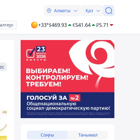
Алматы
Қаз
+33°
$
469.93
€
541.64
₽
5.71
алтері
ес
н
Соңғы
Танымал