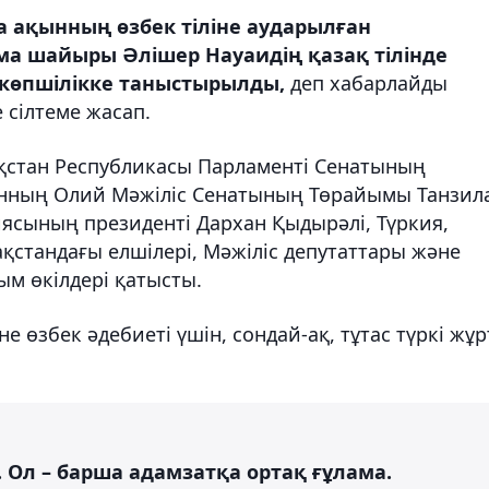
 ақынның өзбек тіліне аударылған
а шайыры Әлішер Науаидің қазақ тілінде
 көпшілікке таныстырылды,
деп хабарлайды
 сілтеме жасап.
ақстан Республикасы Парламенті Сенатының
анның Олий Мәжіліс Сенатының Төрайымы Танзил
иясының президенті Дархан Қыдырәлі, Түркия,
ақстандағы елшілері, Мәжіліс депутаттары және
м өкілдері қатысты.
е өзбек әдебиеті үшін, сондай-ақ, тұтас түркі жұ
 Ол – барша адамзатқа ортақ ғұлама.