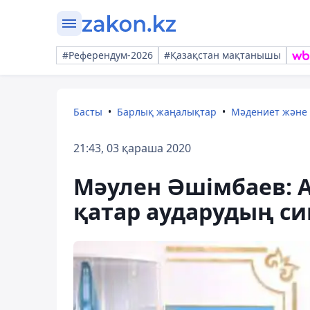
#Референдум-2026
#Қазақстан мақтанышы
Басты
Барлық жаңалықтар
Мәдениет және
21:43, 03 қараша 2020
Мәулен Әшімбаев: А
қатар аударудың с