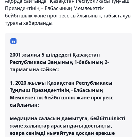
Ақорда сайтында "Қазақстан Республикасы Тұңғыш
Президентінің – Елбасының Мемлекеттік
бейбітшілік және прогресс сыйлығының табысталуы
туралы хабарланды.
2001 жылғы 5 шілдедегі Қазақстан
Республикасы Заңының 1-бабының 2-
тармағына сәйкес:
1. 2020 жылғы Қазақстан Республикасы
Тұңғыш Президентінің –Елбасының
Мемлекеттік бейбітшілік және прогресс
сыйлығын:
медицина саласын дамытуға, бейбітшілікті
және халықтар арасындағы достықты,
өзара сенімді нығайтуға қосқан ерекше