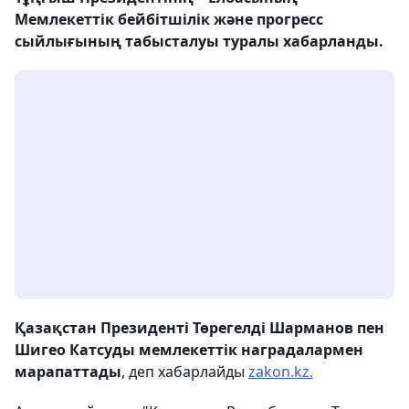
Мемлекеттік бейбітшілік және прогресс
сыйлығының табысталуы туралы хабарланды.
Қазақстан Президенті Төрегелді Шарманов пен
Шигео Катсуды мемлекеттік наградалармен
марапаттады
, деп хабарлайды
zakon.kz.