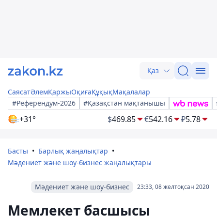
Қаз
Саясат
Әлем
Қаржы
Оқиға
Құқық
Мақалалар
#Референдум-2026
#Қазақстан мақтанышы
+31°
$
469.85
€
542.16
₽
5.78
Басты
Барлық жаңалықтар
Мәдениет және шоу-бизнес жаңалықтары
Мәдениет және шоу-бизнес
23:33, 08 желтоқсан 2020
Мемлекет басшысы