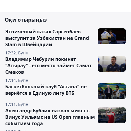
Оқи отырыңыз
Этнический казах Сарсенбаев
выступит за Узбекистан на Grand
Slam в Швейцарии
17:32, Бүгін
Владимир Чебурин покинет
"Атырау" - его место займёт Самат
Смаков
17:14, Бүгін
Баскетбольный клуб "Астана" не
вернётся в Единую лигу ВТБ
17:11, Бүгін
Александр Бублик назвал микст с
Винус Уильямс на US Open главным
событием года