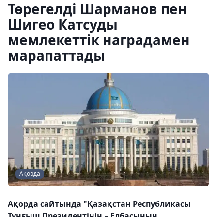
Төрегелді Шарманов пен
Шигео Катсуды
мемлекеттік наградамен
марапаттады
Ақорда
Ақорда сайтында "Қазақстан Республикасы
Тұңғыш Президентінің – Елбасының