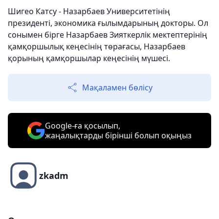
Шигео Катсу - Назарбаев Университетінің
президенті, экономика ғылымдарының докторы. Ол
сонымен бірге Назарбаев Зияткерлік мектептерінің
қамқоршылық кеңесінің төрағасы, Назарбаев
қорының қамқоршылар кеңесінің мүшесі.
Мақаламен бөлісу
Google-ға қосылып,
жаңалықтарды бірінші болып оқыңыз
zkadm