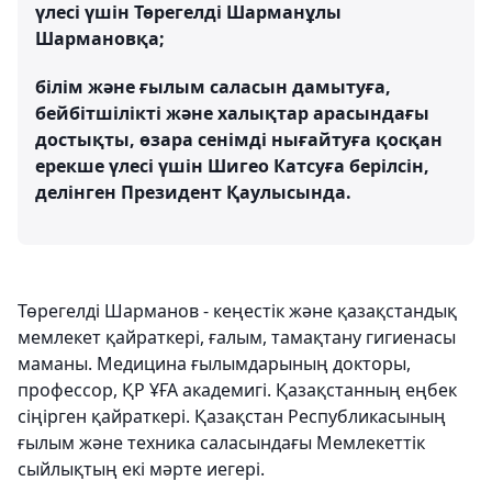
үлесі үшін Төрегелді Шарманұлы
Шармановқа;
білім және ғылым саласын дамытуға,
бейбітшілікті және халықтар арасындағы
достықты, өзара сенімді нығайтуға қосқан
ерекше үлесі үшін Шигео Катсуға берілсін,
делінген Президент Қаулысында.
Төрегелді Шарманов - кеңестік және қазақстандық
мемлекет қайраткері, ғалым, тамақтану гигиенасы
маманы. Медицина ғылымдарының докторы,
профессор, ҚР ҰҒА академигі. Қазақстанның еңбек
сіңірген қайраткері. Қазақстан Республикасының
ғылым және техника саласындағы Мемлекеттік
сыйлықтың екі мәрте иегері.