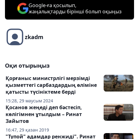
Google-ға қосылып,
жаңалықтарды бірінші болып оқыңыз
zkadm
Оқи отырыңыз
Қорғаныс министрлігі мерзімді
қызметтегі сарбаздардың өліміне
қатысты түсініктеме берді
15:28, 29 маусым 2024
Қосанов жеңеді деп бәстесіп,
көлігімнен ұтылдым – Ринат
Зайытов
16:47, 29 қазан 2019
"Тупой" адамдар ренжиді". Ринат