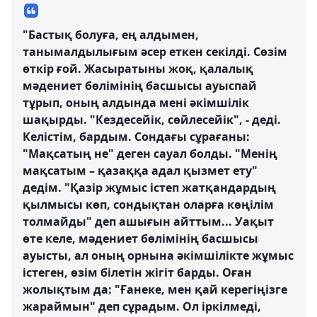
"Бастық болуға, ең алдымен,
танымалдылығым әсер еткен секілді. Сөзім
өткір ғой. Жасыратыны жоқ, қалалық
мәдениет бөлімінің басшысы ауыспай
тұрып, оның алдында мені әкімшілік
шақырды. "Кездесейік, сөйлесейік", - деді.
Келістім, бардым. Сондағы сұрағаны:
"Мақсатың не" деген сауал болды. "Менің
мақсатым – қазаққа адал қызмет ету"
дедім. "Қазір жұмыс істеп жатқандардың
қылмысы көп, сондықтан оларға көңілім
толмайды" деп ашығын айттым... Уақыт
өте келе, мәдениет бөлімінің басшысы
ауысты, ал оның орнына әкімшілікте жұмыс
істеген, өзім білетін жігіт барды. Оған
жолықтым да: "Ғанеке, мен қай керегіңізге
жараймын" деп сұрадым. Ол іркілмеді,