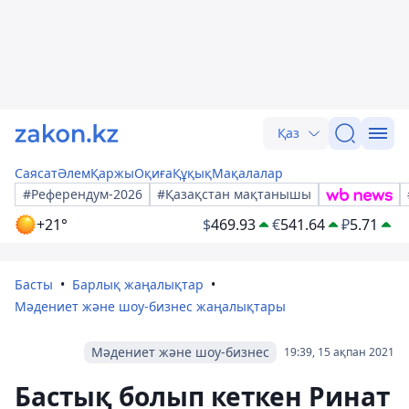
Қаз
Саясат
Әлем
Қаржы
Оқиға
Құқық
Мақалалар
#Референдум-2026
#Қазақстан мақтанышы
+21°
$
469.93
€
541.64
₽
5.71
Басты
Барлық жаңалықтар
Мәдениет және шоу-бизнес жаңалықтары
Мәдениет және шоу-бизнес
19:39, 15 ақпан 2021
Бастық болып кеткен Ринат