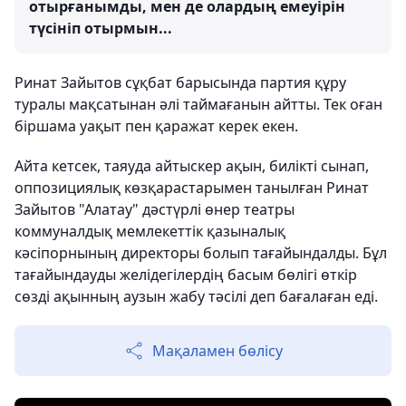
отырғанымды, мен де олардың емеуірін
түсініп отырмын...
Ринат Зайытов сұқбат барысында партия құру
туралы мақсатынан әлі таймағанын айтты. Тек оған
біршама уақыт пен қаражат керек екен.
Айта кетсек, таяуда айтыскер ақын, билікті сынап,
оппозициялық көзқарастарымен танылған Ринат
Зайытов "Алатау" дәстүрлі өнер театры
коммуналдық мемлекеттік қазыналық
кәсіпорнының директоры болып тағайындалды. Бұл
тағайындауды желідегілердің басым бөлігі өткір
сөзді ақынның аузын жабу тәсілі деп бағалаған еді.
Мақаламен бөлісу