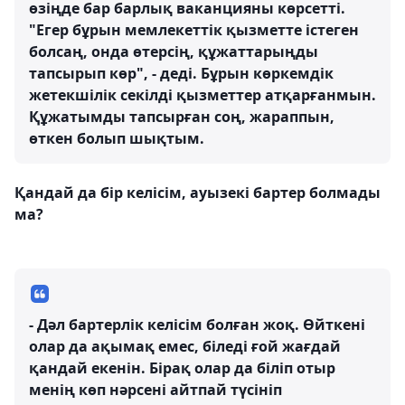
өзіңде бар барлық ваканцияны көрсетті.
"Егер бұрын мемлекеттік қызметте істеген
болсаң, онда өтерсің, құжаттарыңды
тапсырып көр", - деді. Бұрын көркемдік
жетекшілік секілді қызметтер атқарғанмын.
Құжатымды тапсырған соң, жараппын,
өткен болып шықтым.
Қандай да бір келісім, ауызекі бартер болмады
ма?
- Дәл бартерлік келісім болған жоқ. Өйткені
олар да ақымақ емес, біледі ғой жағдай
қандай екенін. Бірақ олар да біліп отыр
менің көп нәрсені айтпай түсініп