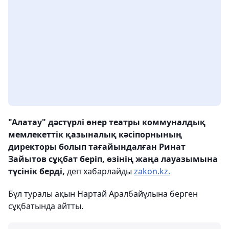
"Алатау" дәстүрлі өнер театры коммуналдық
мемлекеттік қазыналық кәсіпорнының
директоры болып тағайындалған Ринат
Зайытов сұқбат беріп, өзінің жаңа лауазымына
түсінік берді,
деп хабарлайды
zakon.kz.
Бұл туралы ақын Нартай Аралбайұлына берген
сұқбатында айтты.