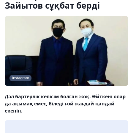
Зайытов сұқбат берді
Instagram
Дәл бартерлік келісім болған жоқ. Өйткені олар
да ақымақ емес, біледі ғой жағдай қандай
екенін.