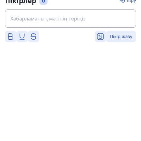
Пікірлер
0
Кіру
Пікір жазу