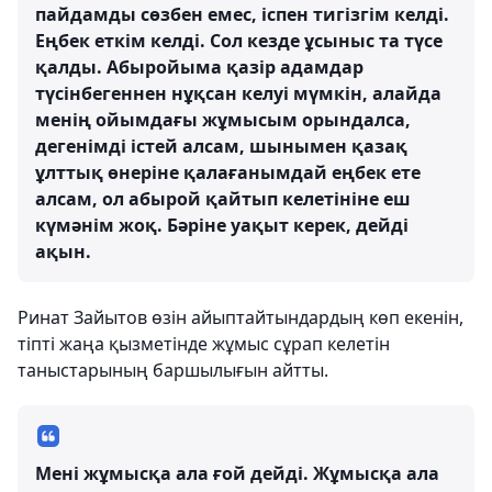
пайдамды сөзбен емес, іспен тигізгім келді.
Еңбек еткім келді. Сол кезде ұсыныс та түсе
қалды. Абыройыма қазір адамдар
түсінбегеннен нұқсан келуі мүмкін, алайда
менің ойымдағы жұмысым орындалса,
дегенімді істей алсам, шынымен қазақ
ұлттық өнеріне қалағанымдай еңбек ете
алсам, ол абырой қайтып келетініне еш
күмәнім жоқ. Бәріне уақыт керек, дейді
ақын.
Ринат Зайытов өзін айыптайтындардың көп екенін,
тіпті жаңа қызметінде жұмыс сұрап келетін
таныстарының баршылығын айтты.
Мені жұмысқа ала ғой дейді. Жұмысқа ала