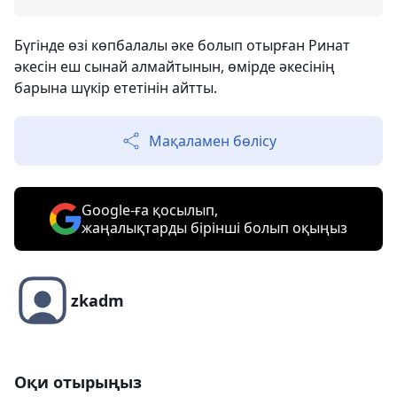
Бүгінде өзі көпбалалы әке болып отырған Ринат
әкесін еш сынай алмайтынын, өмірде әкесінің
барына шүкір ететінін айтты.
Мақаламен бөлісу
Google-ға қосылып,
жаңалықтарды бірінші болып оқыңыз
zkadm
Оқи отырыңыз