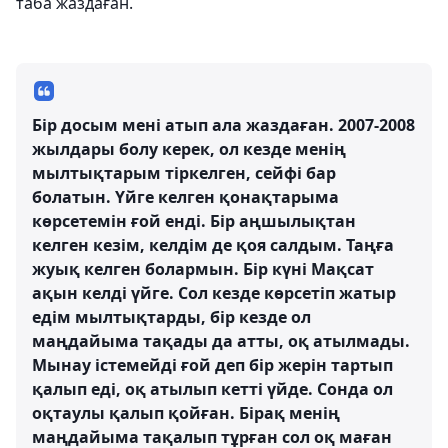
таба жаздаған.
Бір досым мені атып ала жаздаған. 2007-2008
жылдары болу керек, ол кезде менің
мылтықтарым тіркелген, сейфі бар
болатын. Үйге келген қонақтарыма
көрсетемін ғой енді. Бір аңшылықтан
келген кезім, келдім де қоя салдым. Таңға
жуық келген болармын. Бір күні Мақсат
ақын келді үйге. Сол кезде көрсетіп жатыр
едім мылтықтарды, бір кезде ол
маңдайыма тақады да атты, оқ атылмады.
Мынау істемейді ғой деп бір жерін тартып
қалып еді, оқ атылып кетті үйде. Сонда ол
оқтаулы қалып қойған. Бірақ менің
маңдайыма тақалып тұрған сол оқ маған