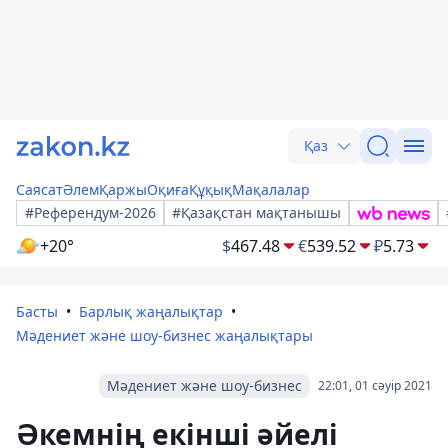
Қаз
Саясат
Әлем
Қаржы
Оқиға
Құқық
Мақалалар
#Референдум-2026
#Қазақстан мақтанышы
+20°
$
467.48
€
539.52
₽
5.73
Басты
Барлық жаңалықтар
Мәдениет және шоу-бизнес жаңалықтары
Мәдениет және шоу-бизнес
22:01, 01 сәуір 2021
Әкемнің екінші әйелі