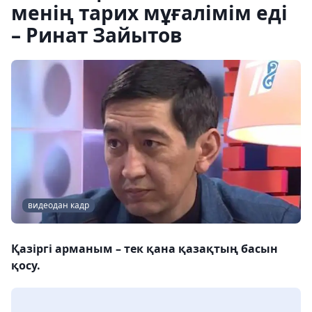
менің тарих мұғалімім еді
– Ринат Зайытов
видеодан кадр
Қазіргі арманым – тек қана қазақтың басын
қосу.