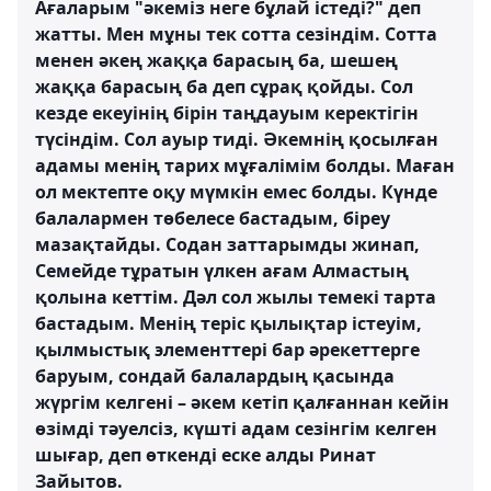
Ағаларым "әкеміз неге бұлай істеді?" деп
жатты. Мен мұны тек сотта сезіндім. Сотта
менен әкең жаққа барасың ба, шешең
жаққа барасың ба деп сұрақ қойды. Сол
кезде екеуінің бірін таңдауым керектігін
түсіндім. Сол ауыр тиді. Әкемнің қосылған
адамы менің тарих мұғалімім болды. Маған
ол мектепте оқу мүмкін емес болды. Күнде
балалармен төбелесе бастадым, біреу
мазақтайды. Содан заттарымды жинап,
Семейде тұратын үлкен ағам Алмастың
қолына кеттім. Дәл сол жылы темекі тарта
бастадым. Менің теріс қылықтар істеуім,
қылмыстық элементтері бар әрекеттерге
баруым, сондай балалардың қасында
жүргім келгені – әкем кетіп қалғаннан кейін
өзімді тәуелсіз, күшті адам сезінгім келген
шығар, деп өткенді еске алды Ринат
Зайытов.