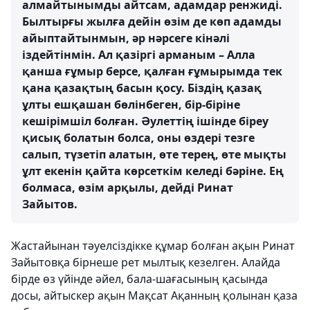
алмайтынымды айтсам, адамдар ренжиді.
Былтырғы жылға дейін өзім де көп адамды
айыптайтынмын, әр нәрсеге кінәлі
іздейтінмін. Ал қазіргі арманым – Алла
қанша ғұмыр берсе, қалған ғұмырымда тек
қана қазақтың басын қосу. Біздің қазақ
ұлты ешқашан бөлінбеген, бір-біріне
кешірімшіл болған. Әулеттің ішінде біреу
қисық болатын болса, оны өздері тезге
салып, түзетіп алатын, өте терең, өте мықты
ұлт екенін қайта көрсеткім келеді бәріне. Ең
болмаса, өзім арқылы, дейді Ринат
Зайытов.
Жастайынан тәуелсіздікке құмар болған ақын Ринат
Зайытовқа бірнеше рет мылтық кезелген. Алайда
бірде өз үйінде әйел, бала-шағасының қасында
досы, айтыскер ақын Мақсат Ақанның қолынан қаза