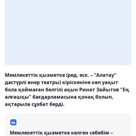
Мемлекеттік қызметке (ред. еск. – "Алатау"
дәстүрлі өнер театры) кіріскеніне көп уақыт
бола қоймаған белгілі ақын Ринат Зайытов "Ең
алғашқы" бағдарламасына қонақ болып,
ақтарыла сұхбат берді.
Мемлекеттік қызметке келген себебім –