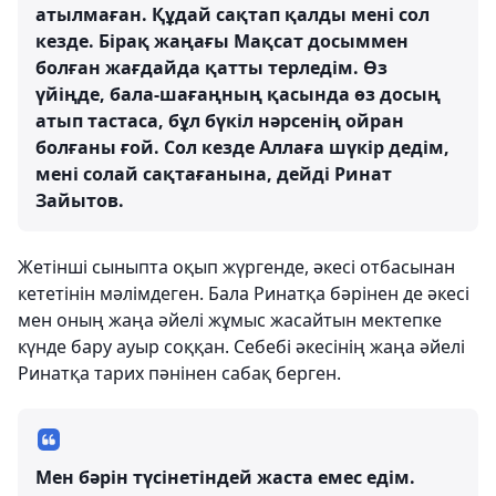
атылмаған. Құдай сақтап қалды мені сол
кезде. Бірақ жаңағы Мақсат досыммен
болған жағдайда қатты терледім. Өз
үйіңде, бала-шағаңның қасында өз досың
атып тастаса, бұл бүкіл нәрсенің ойран
болғаны ғой. Сол кезде Аллаға шүкір дедім,
мені солай сақтағанына, дейді Ринат
Зайытов.
Жетінші сыныпта оқып жүргенде, әкесі отбасынан
кететінін мәлімдеген. Бала Ринатқа бәрінен де әкесі
мен оның жаңа әйелі жұмыс жасайтын мектепке
күнде бару ауыр соққан. Себебі әкесінің жаңа әйелі
Ринатқа тарих пәнінен сабақ берген.
Мен бәрін түсінетіндей жаста емес едім.