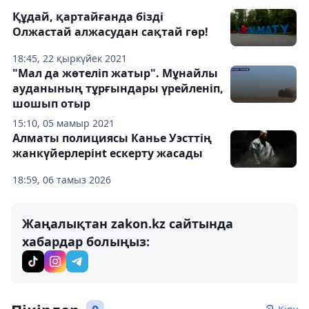
Құдай, қартайғанда бізді
Олжастай алжасудан сақтай гөр!
18:45, 22 қыркүйек 2021
"Мал да жөтеліп жатыр". Мұнайлы
ауданының тұрғындары үрейленіп,
шошып отыр
15:10, 05 мамыр 2021
Алматы полициясы Канье Уэсттің
жанкүйерлерінt ескерту жасады
18:59, 06 тамыз 2026
Жаңалықтан zakon.kz сайтында
хабардар болыңыз: