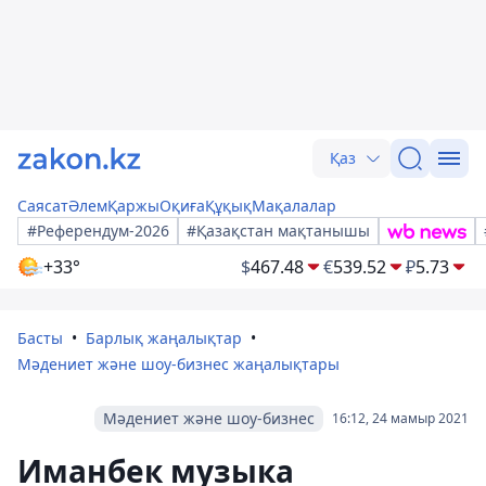
Қаз
Саясат
Әлем
Қаржы
Оқиға
Құқық
Мақалалар
#Референдум-2026
#Қазақстан мақтанышы
+33°
$
467.48
€
539.52
₽
5.73
Басты
Барлық жаңалықтар
Мәдениет және шоу-бизнес жаңалықтары
Мәдениет және шоу-бизнес
16:12, 24 мамыр 2021
Иманбек музыка