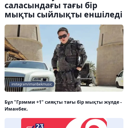
саласындағы тағы бір
мықты сыйлықты еншіледі
instagram/imanbekmusic
Бұл "Грэмми +1" сияқты тағы бір мықты жүлде -
Иманбек.