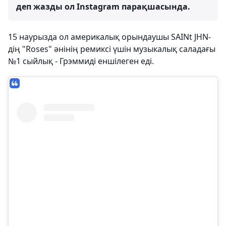
деп жазды ол Instagram парақшасында.
15 наурызда ол америкалық орындаушы SAINt JHN-
дің "Roses" әнінің ремиксі үшін музыкалық саладағы
№1 сыйлық - Грэммиді еншілеген еді.