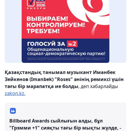
Қазақстандық танымал музыкант Иманбек
Зейкенов (Imanbek) "Roses" әнінің ремиксі үшін
тағы бір марапатқа ие болды
, деп хабарлайды
zakon.kz.
Billboard Awards сыйлығын алды, бұл
"Грэмми +1" сияқты тағы бір мықты жүлде, -