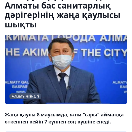
Алматы бас санитарлық
дәрігерінің жаңа қаулысы
шықты
Алматы әкімдігі
Жаңа қаулы 8 маусымда, яғни "сары" аймаққа
өткеннен кейін 7 күннен соң күшіне енеді.