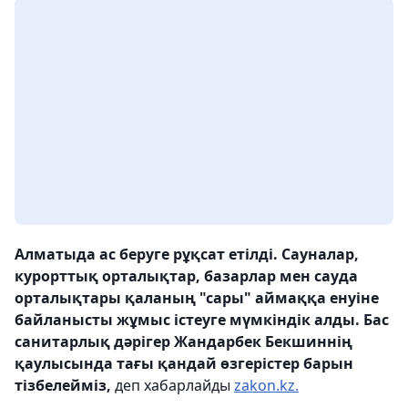
Алматыда ас беруге рұқсат етілді. Сауналар,
курорттық орталықтар, базарлар мен сауда
орталықтары қаланың "сары" аймаққа енуіне
байланысты жұмыс істеуге мүмкіндік алды. Бас
санитарлық дәрігер Жандарбек Бекшиннің
қаулысында тағы қандай өзгерістер барын
тізбелейміз,
деп хабарлайды
zakon.kz.