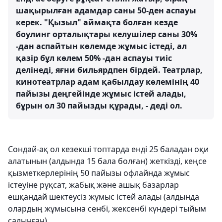
шақырылған адамдар саны 50-ден аспауы
керек. "Қызыл" аймақта болған кезде
боулинг орталықтары келушілер саны 30%
-дан аспайтын көлемде жұмыс істеді, ал
қазір бұл көлем 50% -дан аспауы тиіс
делінеді, яғни бильярдпен бірдей. Театрлар,
кинотеатрлар адам қабылдау көлемінің 40
пайызы деңгейінде жұмыс істей алады,
бұрын ол 30 пайызды құрады, - деді ол.
Сондай-ақ ол кезекші топтарда енді 25 баладан оқи
алатынын (алдында 15 бала болған) жеткізді, кеңсе
қызметкерлерінің 50 пайызы офлайнда жұмыс
істеуіне рұқсат, жабық және ашық базарлар
ешқандай шектеусіз жұмыс істей алады (алдында
олардың жұмысына сенбі, жексенбі күндері тыйым
салынған).