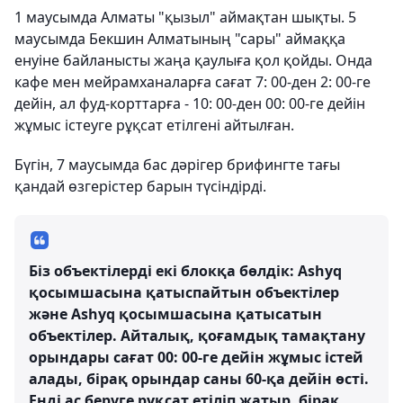
1 маусымда Алматы "қызыл" аймақтан шықты. 5
маусымда Бекшин Алматының "сары" аймаққа
енуіне байланысты жаңа қаулыға қол қойды. Онда
кафе мен мейрамханаларға сағат 7: 00-ден 2: 00-ге
дейін, ал фуд-корттарға - 10: 00-ден 00: 00-ге дейін
жұмыс істеуге рұқсат етілгені айтылған.
Бүгін, 7 маусымда бас дәрігер брифингте тағы
қандай өзгерістер барын түсіндірді.
Біз объектілерді екі блокқа бөлдік: Ashyq
қосымшасына қатыспайтын объектілер
және Ashyq қосымшасына қатысатын
объектілер. Айталық, қоғамдық тамақтану
орындары сағат 00: 00-ге дейін жұмыс істей
алады, бірақ орындар саны 60-қа дейін өсті.
Енді ас беруге рұқсат етіліп жатыр, бірақ