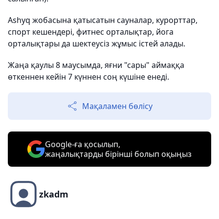
Ashyq жобасына қатысатын сауналар, курорттар,
спорт кешендері, фитнес орталықтар, йога
орталықтары да шектеусіз жұмыс істей алады.
Жаңа қаулы 8 маусымда, яғни "сары" аймаққа
өткеннен кейін 7 күннен соң күшіне енеді.
Мақаламен бөлісу
Google-ға қосылып,
жаңалықтарды бірінші болып оқыңыз
zkadm