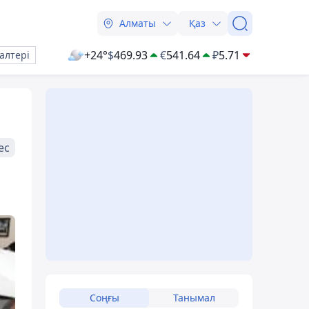
Алматы
Қаз
+24°
$
469.93
€
541.64
₽
5.71
алтері
ес
Соңғы
Танымал