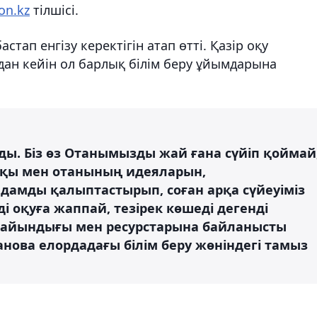
on.kz
тілшісі.
тап енгізу керектігін атап өтті. Қазір оқу
дан кейін ол барлық білім беру ұйымдарына
ы. Біз өз Отанымызды жай ғана сүйіп қоймай
алқы мен отанының идеяларын,
амды қалыптастырып, соған арқа сүйеуіміз
ді оқуға жаппай, тезірек көшеді дегенді
 дайындығы мен ресурстарына байланысты
анова елордадағы білім беру жөніндегі тамыз