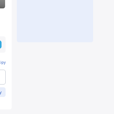
Кіру
у