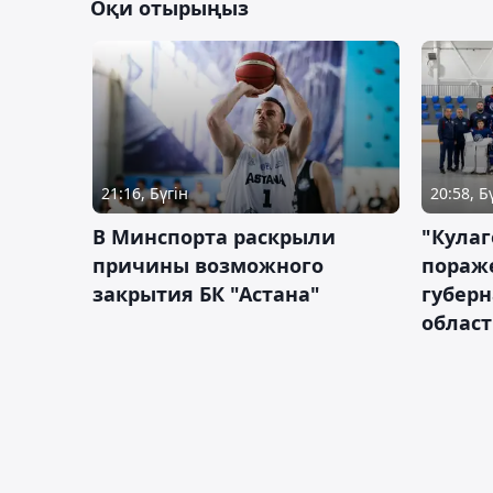
Оқи отырыңыз
21:16, Бүгін
20:58, Б
В Минспорта раскрыли
"Кулаг
причины возможного
пораж
закрытия БК "Астана"
губерн
облас