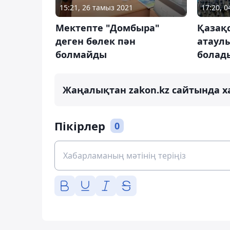
15:21, 26 тамыз 2021
17:20, 
Мектепте "Домбыра"
Қазақс
деген бөлек пән
атаул
болмайды
болад
Жаңалықтан zakon.kz сайтында х
Пікірлер
0