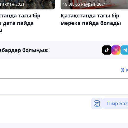
04 ақпан 2021
18:39, 05 наурыз 2021
танда тағы бір
Қазақстанда тағы бір
ы дата пайда
мереке пайда болады
ы
абардар болыңыз:
Пікір жаз