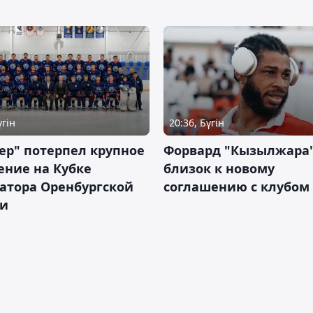
үгін
20:36, Бүгін
ер" потерпел крупное
Форвард "Кызылжара"
ение на Кубке
близок к новому
атора Оренбургской
соглашению с клубом
ти