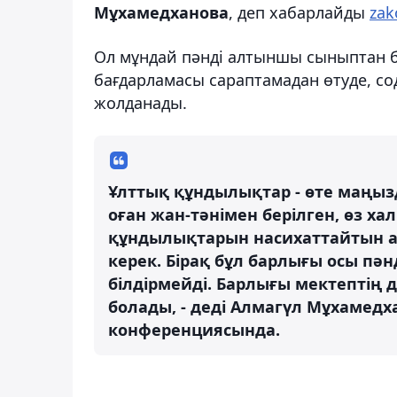
Мұхамедханова
, деп хабарлайды
zak
Ол мұндай пәнді алтыншы сыныптан бас
бағдарламасы сараптамадан өтуде, со
жолданады.
Ұлттық құндылықтар - өте маңызд
оған жан-тәнімен берілген, өз х
құндылықтарын насихаттайтын ад
керек. Бірақ бұл барлығы осы пән
білдірмейді. Барлығы мектептің
болады, - деді Алмагүл Мұхамедх
конференциясында.