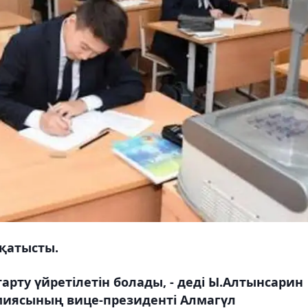
 қатысты.
рту үйретілетін болады, - деді Ы.А
лтынсарин
емиясының
вице-президенті Алмагүл