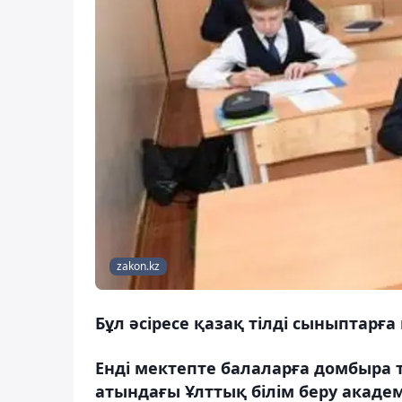
zakon.kz
Бұл әсіресе қазақ тілді сыныптарға
Енді мектепте балаларға домбыра та
атындағы Ұлттық білім беру акад