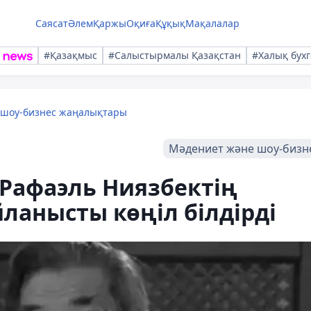
Саясат
Әлем
Қаржы
Оқиға
Құқық
Мақалалар
#Қазақмыс
#Салыстырмалы Қазақстан
#Халық бухг
 шоу-бизнес жаңалықтары
Мәдениет және шоу-бизн
Рафаэль Ниязбектің
ланысты көңіл білдірді