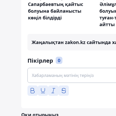
Сапарбаевтың қайтыс
Әлімұ
болуына байланысты
болуы
көңіл білдірді
туған-
айтты
Жаңалықтан zakon.kz сайтында х
Пікірлер
0
Оқи отырыңыз