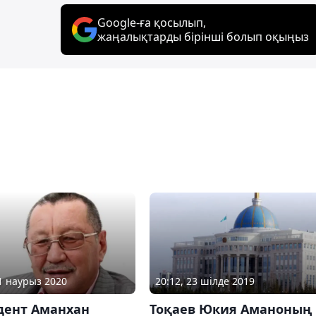
Google-ға қосылып,
жаңалықтарды бірінші болып оқыңыз
31 наурыз 2020
20:12, 23 шілде 2019
дент Аманхан
Тоқаев Юкия Аманоның