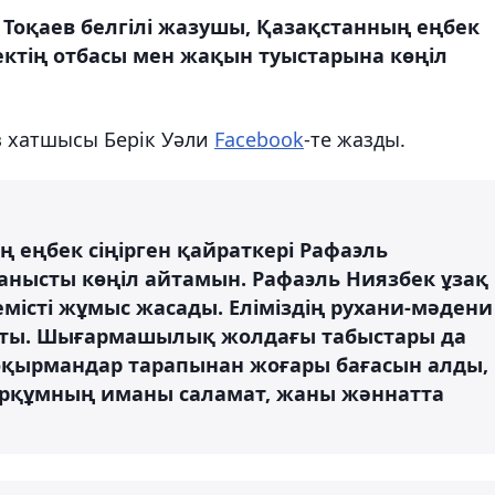
оқаев белгілі жазушы, Қазақстанның еңбек
бектің отбасы мен жақын туыстарына көңіл
з хатшысы Берік Уәли
Facebook
-те жазды.
ң еңбек сіңірген қайраткері Рафаэль
ланысты көңіл айтамын. Рафаэль Ниязбек ұзақ
істі жұмыс жасады. Еліміздің рухани-мәдени
осты. Шығармашылық жолдағы табыстары да
оқырмандар тарапынан жоғары бағасын алды,
арқұмның иманы саламат, жаны жәннатта