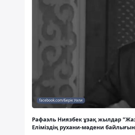
facebook.com/Берік Уәли
Рафаэль Ниязбек ұзақ жылдар "Жа
Еліміздің рухани-мәдени байлығын 