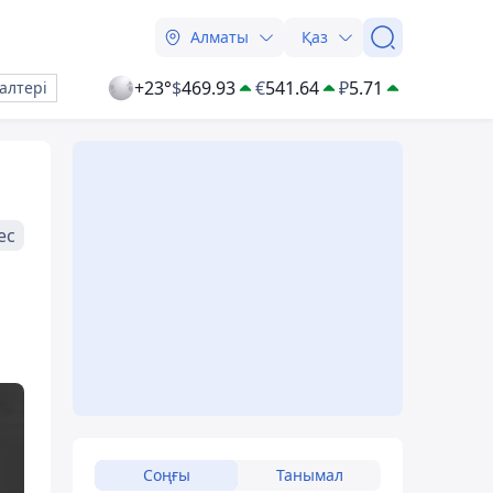
Алматы
Қаз
+23°
$
469.93
€
541.64
₽
5.71
алтері
ес
Соңғы
Танымал