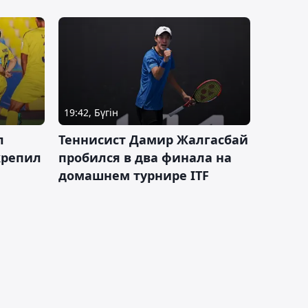
19:42, Бүгін
л
Теннисист Дамир Жалгасбай
крепил
пробился в два финала на
домашнем турнире ITF