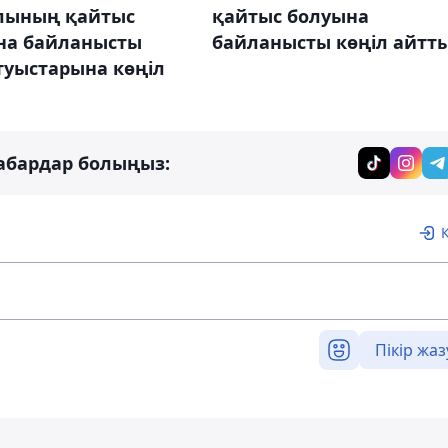
лының қайтыс
қайтыс болуына
на байланысты
байланысты көңіл айтт
туыстарына көңіл
абардар болыңыз:
Пікір жаз