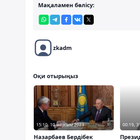
Мақаламен бөлісу:
zkadm
Оқи отырыңыз
15:10, 10 маусым 2023
00:19, 
Назарбаев Бердібек
Прези