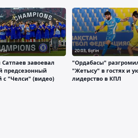
үгін
20:03, Бүгін
 Сатпаев завоевал
"Ордабасы" разгроми
й предсезонный
"Жетысу" в гостях и у
 с "Челси" (видео)
лидерство в КПЛ