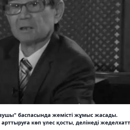
зушы" баспасында жемісті жұмыс жасады.
арттыруға көп үлес қосты, делінеді жеделхатт