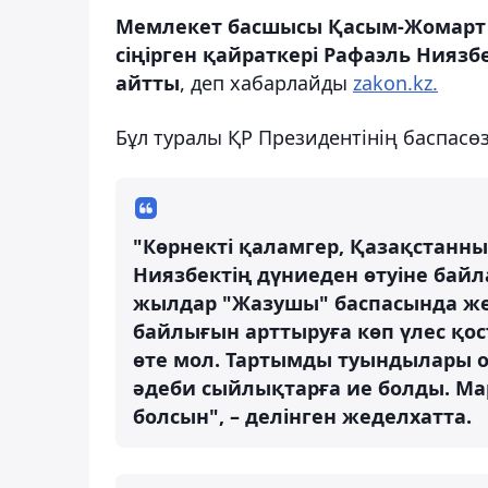
Мемлекет басшысы Қасым-Жомарт Т
сіңірген қайраткері Рафаэль Нияз
айтты
, деп хабарлайды
zakon.kz.
Бұл туралы ҚР Президентінің баспасө
"Көрнекті қаламгер, Қазақстанны
Ниязбектің дүниеден өтуіне бай
жылдар "Жазушы" баспасында жем
байлығын арттыруға көп үлес қ
өте мол. Тартымды туындылары 
әдеби сыйлықтарға ие болды. М
болсын", – делінген жеделхатта.