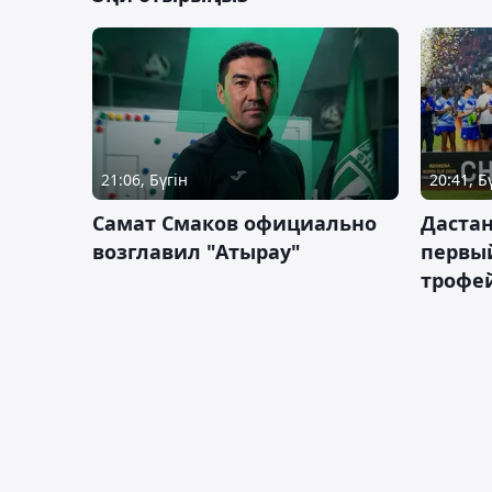
21:06, Бүгін
20:41, Б
Самат Смаков официально
Дастан
возглавил "Атырау"
первы
трофей