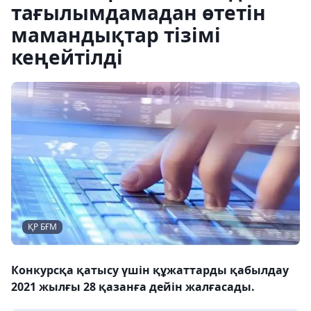
тағылымдамадан өтетін
мамандықтар тізімі
кеңейтілді
ҚР БҒМ
Конкурсқа қатысу үшін құжаттарды қабылдау
2021 жылғы 28 қазанға дейін жалғасады.