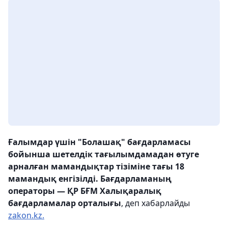
Ғалымдар үшін "Болашақ" бағдарламасы
бойынша шетелдік тағылымдамадан өтуге
арналған мамандықтар тізіміне тағы 18
мамандық енгізілді. Бағдарламаның
операторы — ҚР БҒМ Халықаралық
бағдарламалар орталығы
, деп хабарлайды
zakon.kz.