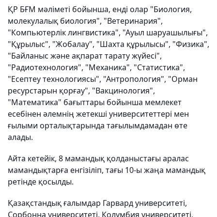
​ҚР БҒМ мәліметі бойынша, енді олар "Биология,
молекулалық биология", "Ветеринария",
"Компьютерлік лингвистика", "Ауыл шаруашылығы",
"Құрылыс", "Жобалау", "Шахта құрылысы", "Физика",
"Байланыс және ақпарат тарату жүйесі",
"Радиотехнология", "Механика", "Статистика",
"Есептеу технологиясы", "Антропология", "Орман
ресурстарын қорғау", "Вакцинология",
"Математика" бағыттары бойынша мемлекет
есебінен әлемнің жетекші университеттері мен
ғылыми орталықтарында тағылымдамадан өте
алады.
​Айта кетейік, 8 мамандық қолданыстағы аралас
мамандықтарға енгізіліп, тағы 10-ы жаңа мамандық
ретінде қосылды.
Қазақстандық ғалымдар Гарвард университеті,
Сорбонна университеті, Колумбия университеті,