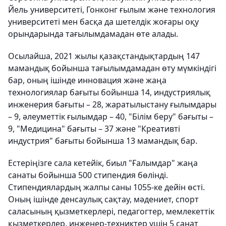
Йель университеті, Гонконг ғылым және технология
университеті мен басқа да шетелдік жоғары оқу
орындарында тағылымдамадан өте алады.​
Осылайша, 2021 жылы қазақстандықтардың 147
мамандық бойынша тағылымдамадан өту мүмкіндігі
бар, оның ішінде инновация және жаңа
технологиялар бағыты бойынша 14, индустриялық
инженерия бағыты – 28, жаратылыстану ғылымдары
– 9, әлеуметтік ғылымдар – 40, "Білім беру" бағыты –
9, "Медицина" бағыты – 37 және "Креативті
индустрия" бағыты бойынша 13 мамандық бар.
Естеріңізге сала кетейік, биыл "Ғалымдар" жаңа
санаты бойынша 500 стипендия бөлінді.
Стипендиялардың жалпы саны 1055-ке дейін өсті.
Оның ішінде денсаулық сақтау, мәдениет, спорт
саласының қызметкерлері, педагогтер, мемлекеттік
қызметкерлер, инженер-техниктер үшін 5 санат