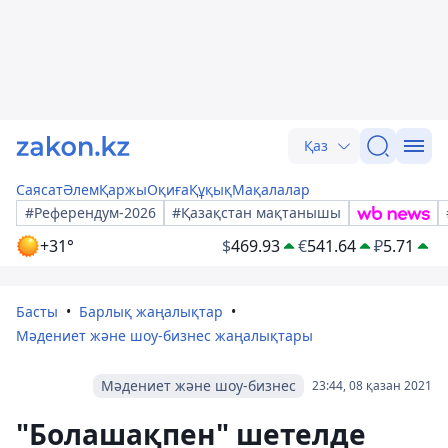
Қаз
Саясат
Әлем
Қаржы
Оқиға
Құқық
Мақалалар
#Референдум-2026
#Қазақстан мақтанышы
+31°
$
469.93
€
541.64
₽
5.71
Басты
Барлық жаңалықтар
Мәдениет және шоу-бизнес жаңалықтары
Мәдениет және шоу-бизнес
23:44, 08 қазан 2021
"Болашақпен" шетелде