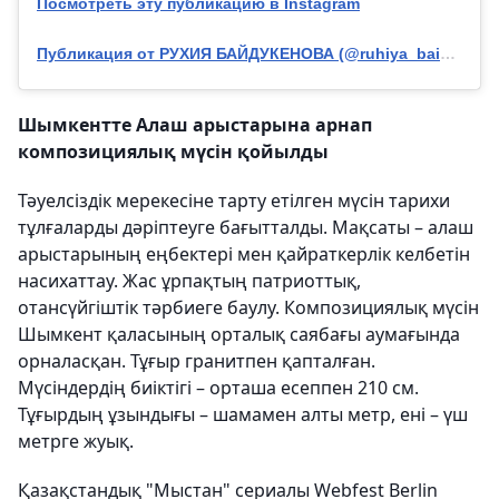
Посмотреть эту публикацию в Instagram
Публикация от РУХИЯ БАЙДУКЕНОВА (@ruhiya_baidukenova)
Шымкентте Алаш арыстарына арнап
композициялық мүсін қойылды
Тәуелсіздік мерекесіне тарту етілген мүсін тарихи
тұлғаларды дәріптеуге бағытталды. Мақсаты – алаш
арыстарының еңбектері мен қайраткерлік келбетін
насихаттау. Жас ұрпақтың патриоттық,
отансүйгіштік тәрбиеге баулу. Композициялық мүсін
Шымкент қаласының орталық саябағы аумағында
орналасқан. Тұғыр гранитпен қапталған.
Мүсіндердің биіктігі – орташа есеппен 210 см.
Тұғырдың ұзындығы – шамамен алты метр, ені – үш
метрге жуық.
Қазақстандық "Мыстан" сериалы Webfest Berlin