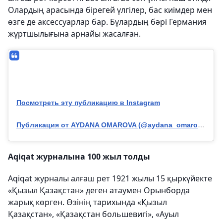
Олардың арасында бірегей үлгілер, бас киімдер мен
өзге де аксессуарлар бар. Бұлардың бәрі Германия
жұртшылығына арнайы жасалған.
Посмотреть эту публикацию в Instagram
Публикация от AYDANA OMAROVA (@aydana_omarova)
Aqiqat журналына 100 жыл толды
Aqiqat журналы алғаш рет 1921 жылы 15 қыркүйекте
«Қызыл Қазақстан» деген атаумен Орынборда
жарық көрген. Өзінің тарихында «Қызыл
Қазақстан», «Қазақстан большевигі», «Ауыл