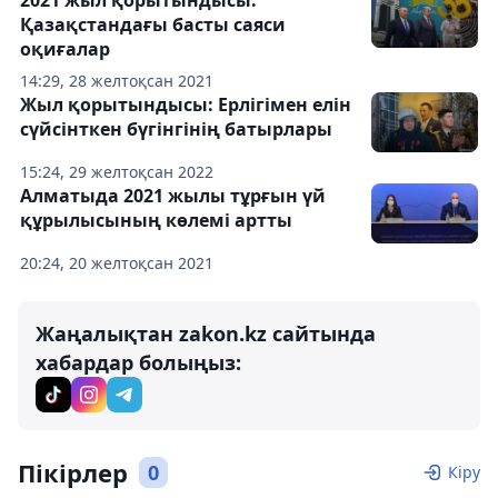
2021 жыл қорытындысы:
Қазақстандағы басты саяси
оқиғалар
14:29, 28 желтоқсан 2021
Жыл қорытындысы: Ерлігімен елін
сүйсінткен бүгінгінің батырлары
15:24, 29 желтоқсан 2022
Алматыда 2021 жылы тұрғын үй
құрылысының көлемі артты
20:24, 20 желтоқсан 2021
Жаңалықтан zakon.kz сайтында
хабардар болыңыз:
Пікірлер
0
Кіру