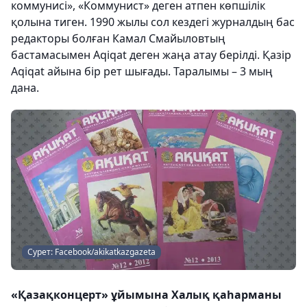
коммунисі», «Коммунист» деген атпен көпшілік
қолына тиген. 1990 жылы сол кездегі журналдың бас
редакторы болған Камал Смайыловтың
бастамасымен Aqiqat деген жаңа атау берілді. Қазір
Aqiqat айына бір рет шығады. Таралымы – 3 мың
дана.
Сурет: Facebook/akikatkazgazeta
«Қазақконцерт» ұйымына Халық қаһарманы