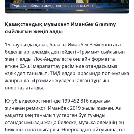
Түркістан облысы әкімдігінің баспасөз қызметі
Қазақстандық музыкант Иманбек Grammy
сыйлығын жеңіп алды
15 наурызда қазақ баласы Иманбек Зейкенов аса
беделді әрі әлемдік деңгейдегі «Грэмми» сыйлығын
жеңіп алды. Лос-Анджелесте онлайн форматта
өткен 63-ші марапаттау рәсімінде отандасымыз
үздік деп танылып, ТМД елдері арасында поп-музыка
жанрында «Грэмми» жүлдесін алған тұңғыш
өнерпаз атанды.
Ютуб видеохостингінде 199 452 816 қаралым
жинаған ремиксті Иманбек 2019 жылы жазған. Аз
уақытта кең танылып үлгерген бұл туынды
отандасымызды жаңа белеске, музыка әлемінің ең
биік шыңына шығарды. Өнерпаздың айтуынша, ол