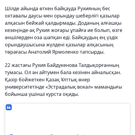
Шілде айында өткен байқауда Рухияның бес
октавалы даусы мен орындау шеберлігі қазылар
алқасын бейжай қалдырмады. Доданың алғашқы
кезеңінде-ақ Рухия жоғары ұпайға ие болып, өзге
әншілерден оза шапқан еді. Байқаудың ең үздік
орындаушысына жүлдені қазылар алқасының
төрағасы Анатолий Ярмоленко тапсырды.
22 жастағы Рухия Байдүкенова Талдықорғанның
тумасы. Ол ән айтумен бала кезінен айналысқан.
Қазір бойжеткен Қазақ Ұлттық өнер
университетінде «Эстрадалық вокал» мамандығы
бойынша үшінші курста оқиды.