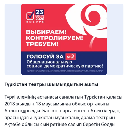
Түркістан театры шымылдығын ашты
Түркі әлемінің астанасы саналатын Түркістан қаласы
2018 жылдың 18 маусымында облыс орталығы
болып құрылды. Бас жоспарға енген объектілердің
арасындағы Түркістан музыкалық драма театрын
Ақтөбе облысы сый ретінде салып беретін болды.