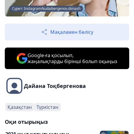
Сурет: Instagram/kudaibergenov.dimash
Мақаламен бөлісу
Google-ға қосылып,
жаңалықтарды бірінші болып оқыңыз
Дайана Тоқбергенова
Қазақстан
Түркістан
Оқи отырыңыз