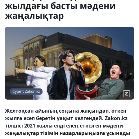
жылдағы басты мәдени
жаңалықтар
Сурет: Zakon.kz
Желтоқсан айының соңына жақындап, өткен
жылға есеп беретін уақыт келгендей. Zakon.kz
тілшісі 2021 жылы елді елең еткізген мәдени
жаңалықтар тізімін назарларыңызға ұсынады