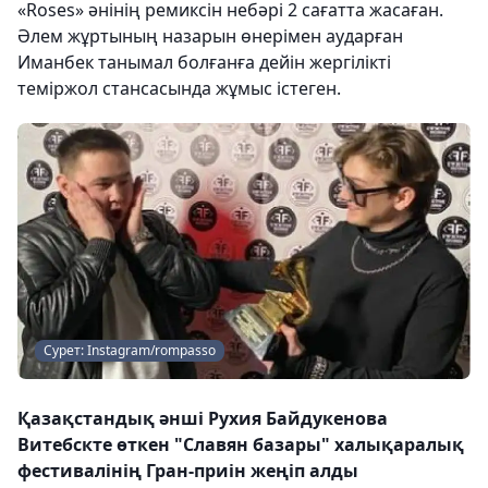
«Roses» әнінің ремиксін небәрі 2 сағатта жасаған.
Әлем жұртының назарын өнерімен аударған
Иманбек танымал болғанға дейін жергілікті
теміржол стансасында жұмыс істеген.
Сурет: Instagram/rompasso
Қазақстандық әнші Рухия Байдукенова
Витебскте өткен "Славян базары" халықаралық
фестивалінің Гран-приін жеңіп алды