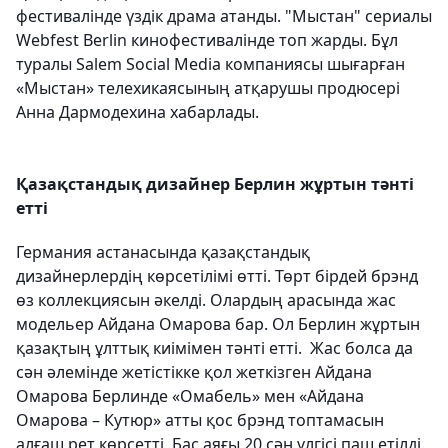
фестивалінде үздік драма атанды. "Мыстан" сериалы
Webfest Berlin кинофестивалінде топ жарды. Бұл
туралы Salem Social Media компаниясы шығарған
«Мыстан» телехикаясының атқарушы продюсері
Анна Дармодехина хабарлады.
Қазақстандық дизайнер Берлин жұртын тәнті
етті
Германия астанасында қазақстандық
дизайнерлердің көрсетілімі өтті. Төрт бірдей брэнд
өз коллекциясын әкелді. Олардың арасында жас
модельер Айдана Омарова бар. Ол Берлин жұртын
қазақтың ұлттық киімімен тәнті етті. Жас болса да
сән әлемінде жетістікке қол жеткізген Айдана
Омарова Берлинде «Омабель» мен «Айдана
Омарова – Кутюр» атты қос брэнд топтамасын
алғаш рет көрсетті. Бас аяғы 20 сән үлгісі паш етілді.