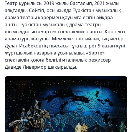
Театр құрылысы 2019 жылы басталып, 2021 жылы
аяқталды. Сөйтіп, осы жылда Түркістан музыкалық
драма театры көрермен қауымға есігін айқара
ашты. Түркістан музыкалық драма театры
шымылдығын «Бөрте» спектаклімен ашты. Көрнекті
драматург, жазушы, Мемлекеттік сыйлықтың иегері
Дулат Исабековтің пьесасы тұңғыш рет 9 қазан күні
жұртшылық назарына ұсынылады. «Бөрте»
спектаклін қоюға белгілі италиялық режиссер
Давиде Ливермор шақырылды.