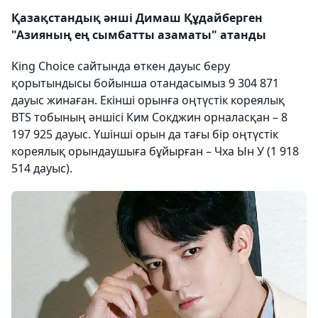
Қазақстандық әнші Димаш Құдайберген
"Азияның ең сымбатты азаматы" атанды
King Choice сайтында өткен дауыс беру
қорытындысы бойынша отандасымыз 9 304 871
дауыс жинаған. Екінші орынға оңтүстік кореялық
BTS тобының әншісі Ким Сокджин орналасқан – 8
197 925 дауыс. Үшінші орын да тағы бір оңтүстік
кореялық орындаушыға бұйырған – Чха Ын У (1 918
514 дауыс).