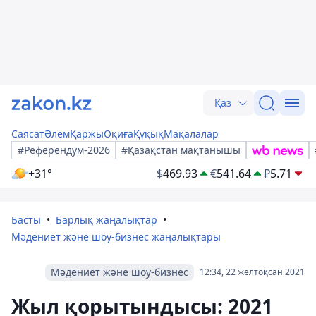
Қаз
Саясат
Әлем
Қаржы
Оқиға
Құқық
Мақалалар
#Референдум-2026
#Қазақстан мақтанышы
+31°
$
469.93
€
541.64
₽
5.71
Басты
Барлық жаңалықтар
Мәдениет және шоу-бизнес жаңалықтары
Мәдениет және шоу-бизнес
12:34, 22 желтоқсан 2021
Жыл қорытындысы: 2021