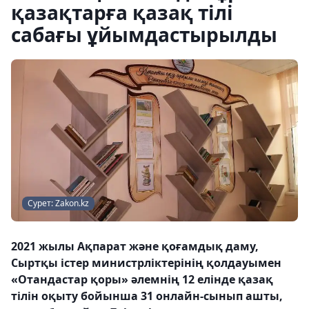
қазақтарға қазақ тілі
сабағы ұйымдастырылды
Сурет: Zakon.kz
2021 жылы Ақпарат және қоғамдық даму,
Сыртқы істер министрліктерінің қолдауымен
«Отандастар қоры» әлемнің 12 елінде қазақ
тілін оқыту бойынша 31 онлайн-сынып ашты,