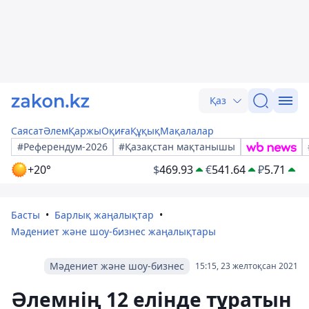
Қаз
Саясат
Әлем
Қаржы
Оқиға
Құқық
Мақалалар
#Референдум-2026
#Қазақстан мақтанышы
+20°
$
469.93
€
541.64
₽
5.71
Басты
Барлық жаңалықтар
Мәдениет және шоу-бизнес жаңалықтары
Мәдениет және шоу-бизнес
15:15, 23 желтоқсан 2021
Әлемнің 12 елінде тұратын