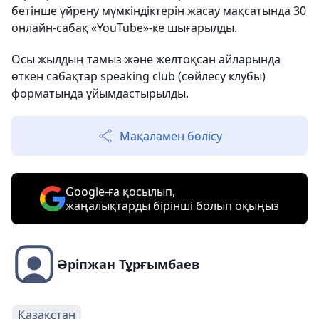
бетінше үйрену мүмкіндіктерін жасау мақсатында 30
онлайн-сабақ «YouTube»-ке шығарылды.
Осы жылдың тамыз және желтоқсан айларында
өткен сабақтар speaking club (сөйлесу клубы)
форматында ұйымдастырылды.
Мақаламен бөлісу
Google-ға қосылып,
жаңалықтарды бірінші болып оқыңыз
Әріпжан Тұрғымбаев
Қазақстан