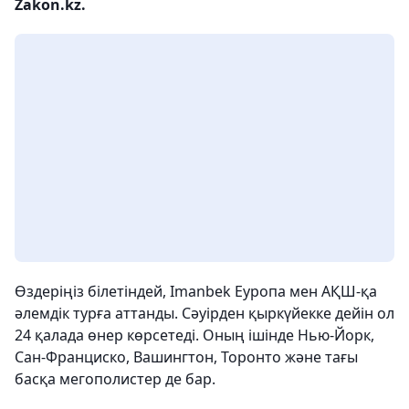
Zakon.kz.
Өздеріңіз білетіндей, Imanbek Еуропа мен АҚШ-қа
әлемдік турға аттанды. Сәуірден қыркүйекке дейін ол
24 қалада өнер көрсетеді. Оның ішінде Нью-Йорк,
Сан-Франциско, Вашингтон, Торонто және тағы
басқа мегополистер де бар.