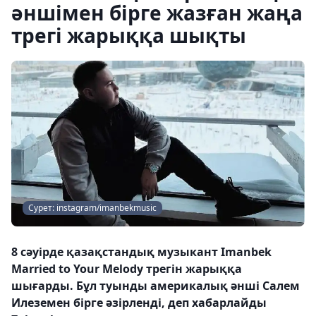
әншімен бірге жазған жаңа
трегі жарыққа шықты
Сурет: instagram/imanbekmusic
8 сәуірде қазақстандық музыкант Imanbek
Married to Your Melody трегін жарыққа
шығарды. Бұл туынды америкалық әнші Салем
Илеземен бірге әзірленді, деп хабарлайды