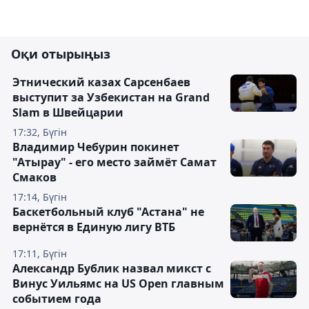
Оқи отырыңыз
Этнический казах Сарсенбаев
выступит за Узбекистан на Grand
Slam в Швейцарии
17:32, Бүгін
Владимир Чебурин покинет
"Атырау" - его место займёт Самат
Смаков
17:14, Бүгін
Баскетбольный клуб "Астана" не
вернётся в Единую лигу ВТБ
17:11, Бүгін
Александр Бублик назвал микст с
Винус Уильямс на US Open главным
событием года