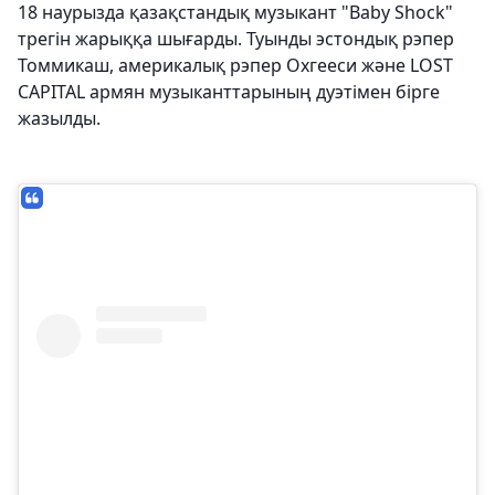
18 наурызда қазақстандық музыкант "Baby Shock"
трегін жарыққа шығарды. Туынды эстондық рэпер
Томмикаш, америкалық рэпер Охгееси және LOST
CAPITAL армян музыканттарының дуэтімен бірге
жазылды.