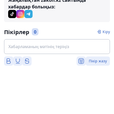
хабардар болыңыз:
Пікірлер
0
Кіру
Пікір жазу