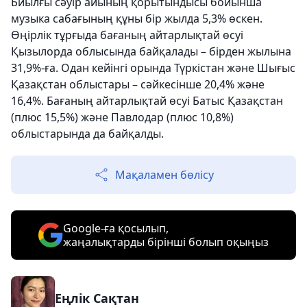
Биылғы сәуір айының қорытындысы бойынша
музыка сабағының құны бір жылда 5,3% өскен.
Өңірлік тұрғыда бағаның айтарлықтай өсуі
Қызылорда облысында байқалады – бірден жылына
31,9%-ға. Одан кейінгі орында Түркістан және Шығыс
Қазақстан облыстары – сәйкесінше 20,4% және
16,4%. Бағаның айтарлықтай өсуі Батыс Қазақстан
(плюс 15,5%) және Павлодар (плюс 10,8%)
облыстарында да байқалды.
Мақаламен бөлісу
Google-ға қосылып,
жаңалықтарды бірінші болып оқыңыз
Еңлік Сақтан