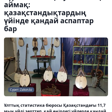
аймақ:
қазақстандықтардың
үйінде қандай аспаптар
бар
Сурет: Zakon.kz
Ұлттық статистика бюросы Қазақстандағы 11,7
мың үйді зерттеп, қай өңірдегі үйлерде қандай