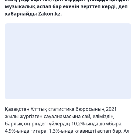
музыкалық аспап бар екенін зерттеп көрді, деп
хабарлайды Zakon.kz.
Қазақстан Ұлттық статистика бюросының 2021
жылы жүргізген сауалнамасына сай, еліміздің
барлық өңіріндегі үйлердің 10,2%-ында домбыра,
4,9%-ында гитара, 1,3%-ында клавишті аспап бар. Ал