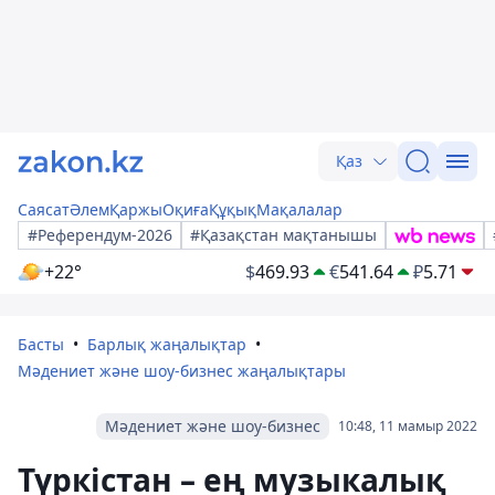
Қаз
Саясат
Әлем
Қаржы
Оқиға
Құқық
Мақалалар
#Референдум-2026
#Қазақстан мақтанышы
+22°
$
469.93
€
541.64
₽
5.71
Басты
Барлық жаңалықтар
Мәдениет және шоу-бизнес жаңалықтары
Мәдениет және шоу-бизнес
10:48, 11 мамыр 2022
Түркістан – ең музыкалық