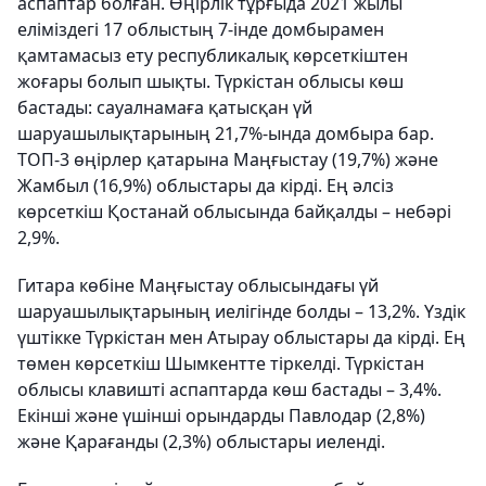
аспаптар болған. Өңірлік тұрғыда 2021 жылы
еліміздегі 17 облыстың 7-інде домбырамен
қамтамасыз ету республикалық көрсеткіштен
жоғары болып шықты. Түркістан облысы көш
бастады: сауалнамаға қатысқан үй
шаруашылықтарының 21,7%-ында домбыра бар.
ТОП-3 өңірлер қатарына Маңғыстау (19,7%) және
Жамбыл (16,9%) облыстары да кірді. Ең әлсіз
көрсеткіш Қостанай облысында байқалды – небәрі
2,9%.
Гитара көбіне Маңғыстау облысындағы үй
шаруашылықтарының иелігінде болды – 13,2%. Үздік
үштікке Түркістан мен Атырау облыстары да кірді. Ең
төмен көрсеткіш Шымкентте тіркелді. Түркістан
облысы клавишті аспаптарда көш бастады – 3,4%.
Екінші және үшінші орындарды Павлодар (2,8%)
және Қарағанды ​​(2,3%) облыстары иеленді.