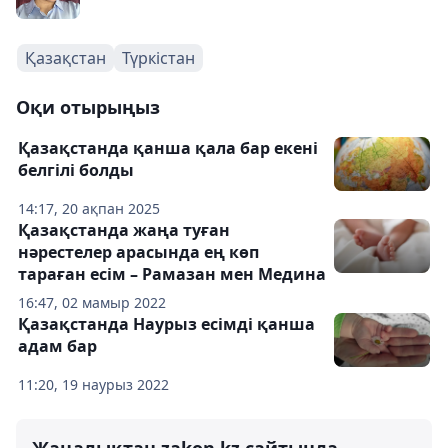
Қазақстан
Түркістан
Оқи отырыңыз
Қазақстанда қанша қала бар екені
белгілі болды
14:17, 20 ақпан 2025
Қазақстанда жаңа туған
нәрестелер арасында ең көп
тараған есім – Рамазан мен Медина
16:47, 02 мамыр 2022
Қазақстанда Наурыз есімді қанша
адам бар
11:20, 19 наурыз 2022
Жаңалықтан zakon.kz сайтында