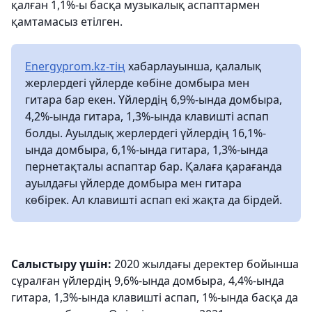
қалған 1,1%-ы басқа музыкалық аспаптармен
қамтамасыз етілген.
Energyprom.kz-тің
хабарлауынша, қалалық
жерлердегі үйлерде көбіне домбыра мен
гитара бар екен. Үйлердің 6,9%-ында домбыра,
4,2%-ында гитара, 1,3%-ында клавишті аспап
болды. Ауылдық жерлердегі үйлердің 16,1%-
ында домбыра, 6,1%-ында гитара, 1,3%-ында
пернетақталы аспаптар бар. Қалаға қарағанда
ауылдағы үйлерде домбыра мен гитара
көбірек. Ал клавишті аспап екі жақта да бірдей.
Салыстыру үшін:
2020 жылдағы деректер бойынша
сұралған үйлердің 9,6%-ында домбыра, 4,4%-ында
гитара, 1,3%-ында клавишті аспап, 1%-ында басқа да