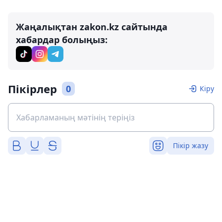
Жаңалықтан zakon.kz сайтында
хабардар болыңыз:
Пікірлер
0
Кіру
Пікір жазу