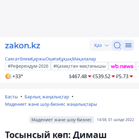
Қаз
Саясат
Әлем
Қаржы
Оқиға
Құқық
Мақалалар
#Референдум-2026
#Қазақстан мақтанышы
+33°
$
467.48
€
539.52
₽
5.73
Басты
Барлық жаңалықтар
Мәдениет және шоу-бизнес жаңалықтары
Мәдениет және шоу-бизнес
14:58, 01 шілде 2022
Тосынсый көп: Димаш