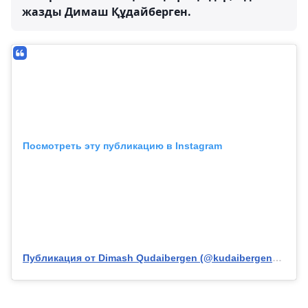
жазды Димаш Құдайберген.
Посмотреть эту публикацию в Instagram
Публикация от Dimash Qudaibergen (@kudaibergenov.dimash)