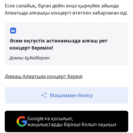
Еске салайық, бұған дейін әнші қыркүйек айында
Алматыда алғашқы концерті өтетінін хабарлаған еді.
Әсем оңтүстік астанамызда алғаш рет
концерт беремін!
Димаш Құдайберген
Димаш Алматыда концерт береді
Мақаламен бөлісу
Google-ға қосылып,
жаңалықтарды бірінші болып оқыңыз