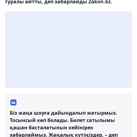
туралы айтты, деп хабарлайды Zakon.kz.
Біз жаңа шоуға дайындалып жатырмыз.
Тосынсый көп болады. Билет сатылымы
қашан басталатынын кейінірек
хабарлаймыз. Жаңалық күтіңіздер, – деп