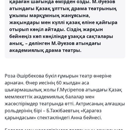
қараған шағында өмірден озды. М.Әуезов
атындағы Қазақ ұлттық драма театрының
ұжымы марқұмның жанұясына,
жақындары мен күллі қазақ еліне қайғыра
отырып көңіл айтады. Сіздің жарқын
бейнеңіз көп көңілінде ұзаққа сақталары
анық, – делінген М.Әуезов атындағы
академиялық драма театры.
Роза Әшірбекова бүкіл ғұмырын театр өнеріне
арнаған. Өнер иесінің 60 жылдан аса
шығармашылық жолы Ғ.Мүсірепов атындағы Қазақ
мемлекеттік академиялық балалар мен
жасөспірімдер театрында өтті. Актрисаның алғашқы
рольдерінің бірі – Б.Тәжібаевтың «Қарагөз
қарындасым» спектакліндегі Анна бейнесі.