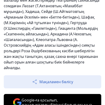
Балалар мен жасөспірімдер театрының сахнасында
сомдаған Ләззат (Т.Ахтановтың «Махаббат
мұңында»), Хадиша, Сейде (Ш.Айтматовтың
«Арманым Әселімі» мен «Бетпе-бетінде»), Шафақ
(М.Кәрімнің «Ай тұтылған түнінде»), Гертруда
(У.Шекспирдің «Гамлетінде»), Гиацинта (Мольердің
«Скапеннің айласында»), Аркадина (А.Чеховтың
«Шағаласында»), Клеопатра Львовна (А.
Островскийдің «Адам аласы ішіндесінде») сияқты
рольдері Роза Әшірбекованың кәсіби шеберлігін
жан-жақты танытқан, қазақ сахна өнері тарихынан
ойып орын алған шоқтығы биік бейнелерге
айналды.
Мақаламен бөлісу
Google-ға қосылып,
жаңалықтарды бірінші болып оқыңыз