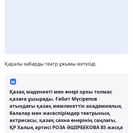
Қаралы хабарды театр ұжымы жеткізді.
Қазақ мәдениеті мен өнері орны толмас
қазаға ұшырады. Ғабит Мүсірепов
атындағы қазақ мемлекеттік академиялық
балалар мен жасөспірімдер театрының
актрисасы, қазақ сахна өнерінің саңлағы,
ҚР Халық артисі РОЗА ӘШІРБЕКОВА 85 жасқа