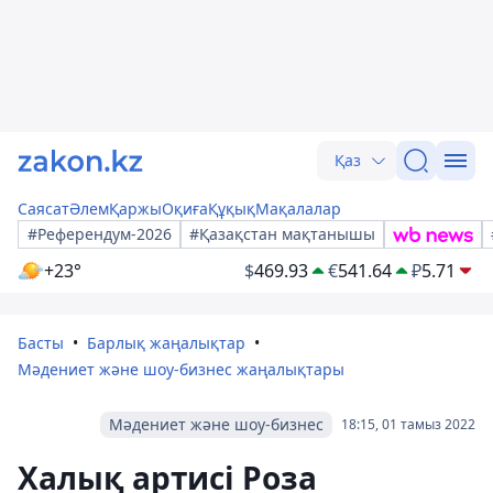
Қаз
Саясат
Әлем
Қаржы
Оқиға
Құқық
Мақалалар
#Референдум-2026
#Қазақстан мақтанышы
+23°
$
469.93
€
541.64
₽
5.71
Басты
Барлық жаңалықтар
Мәдениет және шоу-бизнес жаңалықтары
Мәдениет және шоу-бизнес
18:15, 01 тамыз 2022
Халық артисі Роза