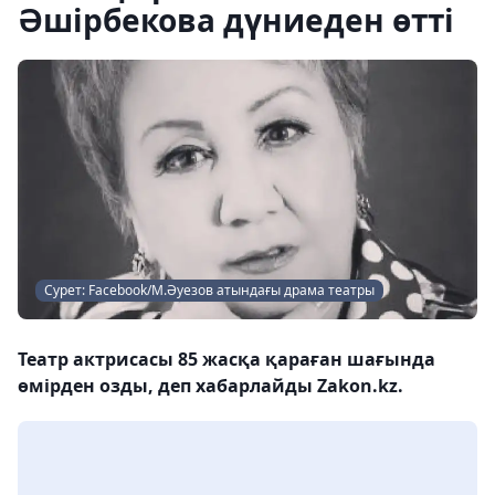
Әшірбекова дүниеден өтті
Сурет: Facebook/М.Әуезов атындағы драма театры
Театр актрисасы 85 жасқа қараған шағында
өмірден озды, деп хабарлайды Zakon.kz.