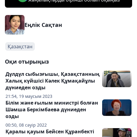
Еңлік Сақтан
Қазақстан
Оқи отырыңыз
Дүлдүл сыбызғышы, Қазақстанның
Халық күйшісі Кәлек Құмақайұлы
дүниеден озды
21:54, 19 маусым 2023
Білім және ғылым министрі болған
Шәмша Беркімбаева дүниеден
озды
00:50, 08 сәуір 2022
Қаралы қауым Бейсен Құранбекті