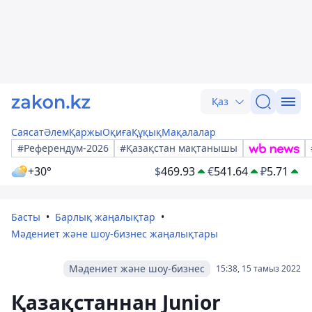
Қаз
Саясат
Әлем
Қаржы
Оқиға
Құқық
Мақалалар
#Референдум-2026
#Қазақстан мақтанышы
+30°
$
469.93
€
541.64
₽
5.71
Басты
Барлық жаңалықтар
Мәдениет және шоу-бизнес жаңалықтары
Мәдениет және шоу-бизнес
15:38, 15 тамыз 2022
Қазақстаннан Junior