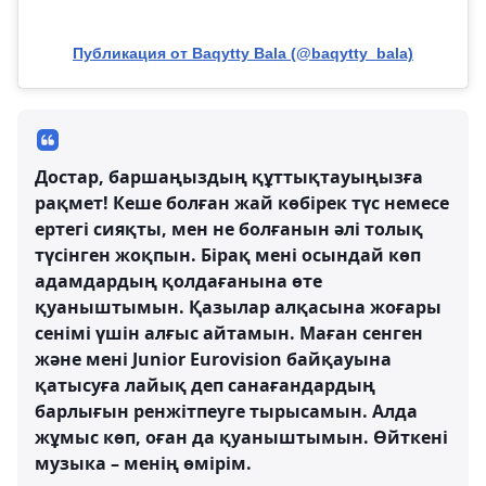
Публикация от Baqytty Bala (@baqytty_bala)
Достар, баршаңыздың құттықтауыңызға
рақмет! Кеше болған жай көбірек түс немесе
ертегі сияқты, мен не болғанын әлі толық
түсінген жоқпын. Бірақ мені осындай көп
адамдардың қолдағанына өте
қуаныштымын. Қазылар алқасына жоғары
сенімі үшін алғыс айтамын. Маған сенген
және мені Junior Eurovision байқауына
қатысуға лайық деп санағандардың
барлығын ренжітпеуге тырысамын. Алда
жұмыс көп, оған да қуаныштымын. Өйткені
музыка – менің өмірім.