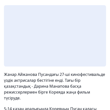
Жанар Айжанова Пусандағы 27-ші кинофестивальде
үздік актрисалар бестігіне енді. Тағы бір
қазақстандық - Дарина Манапова басқа
режиссерлермен бірге Кореяда жаңа фильм
түсіруде.
5-14 қазан аралығында Кореяның Пусан қаласы