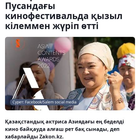
Пусандағы
кинофестивальда қызыл
кілеммен жүріп өтті
Сурет: Facebook/Salem social media
Қазақстандық актриса Азиядағы ең беделді
кино байқауда алғаш рет бақ сынады, деп
хабарлайды Zakon.kz.