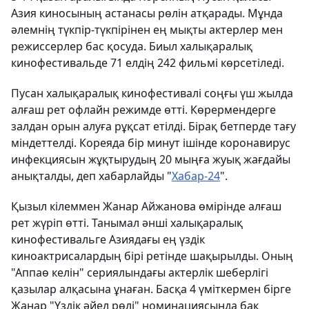
Азия киносының астанасы рөлін атқарады. Мұнда
әлемнің түкпір-түкпірінен ең мықты актерлер мен
режиссерлер бас қосуда. Биыл халықаралық
кинофестивальде 71 елдің 242 фильмі көрсетіледі.
Пусан халықаралық кинофестивалі соңғы үш жылда
алғаш рет офлайн режимде өтті. Көрермендерге
залдан орын алуға рұқсат етілді. Бірақ бетперде тағу
міндеттелді. Кореяда бір минут ішінде коронавирус
инфекциясын жұқтырудың 20 мыңға жуық жағдайы
анықталды, деп хабарлайды "
Хабар-24
".
Қызыл кілеммен Жанар Айжанова өмірінде алғаш
рет жүріп өтті. Танымал әнші халықаралық
кинофестивальге Азиядағы ең үздік
киноактрисалардың бірі ретінде шақырылды. Оның
"Аппаө келін" сериялындағы актерлік шеберлігі
қазылар алқасына ұнаған. Басқа 4 үміткермен бірге
Жанар "Үздік әйел рөлі" номинациясында бақ