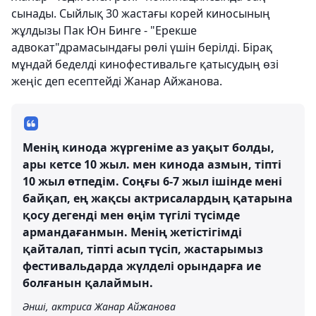
сынады. Сыйлық 30 жастағы корей киносының
жұлдызы Пак Юн Бинге - "Ерекше
адвокат"драмасындағы рөлі үшін берілді. Бірақ
мұндай беделді кинофестивальге қатысудың өзі
жеңіс деп есептейді Жанар Айжанова.
Менің кинода жүргеніме аз уақыт болды,
ары кетсе 10 жыл. мен кинода азмын, тіпті
10 жыл өтпедім. Соңғы 6-7 жыл ішінде мені
байқап, ең жақсы актрисалардың қатарына
қосу дегенді мен өңім түгілі түсімде
армандағанмын. Менің жетістігімді
қайталап, тіпті асып түсіп, жастарымыз
фестивальдарда жүлделі орындарға ие
болғанын қалаймын.
Әнші, актриса Жанар Айжанова