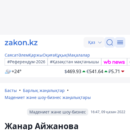
Қаз
Саясат
Әлем
Қаржы
Оқиға
Құқық
Мақалалар
#Референдум-2026
#Қазақстан мақтанышы
+24°
$
469.93
€
541.64
₽
5.71
Басты
Барлық жаңалықтар
Мәдениет және шоу-бизнес жаңалықтары
Мәдениет және шоу-бизнес
16:47, 09 қазан 2022
Жанар Айжанова