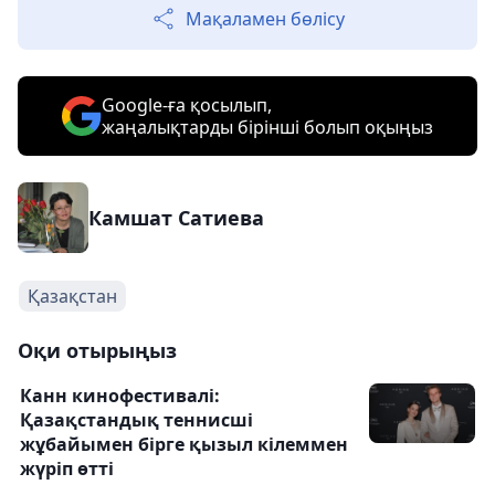
Мақаламен бөлісу
Google-ға қосылып,
жаңалықтарды бірінші болып оқыңыз
Камшат Сатиева
Қазақстан
Оқи отырыңыз
Канн кинофестивалі:
Қазақстандық теннисші
жұбайымен бірге қызыл кілеммен
жүріп өтті