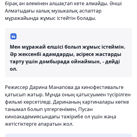
бірақ ән әлемінен алшақтап кете алмайды. Әнші
Алматыдағы халық музыкалық аспаптар
мұражайында жұмыс істейтін болады.
Мен мұражай елшісі болып жұмыс істеймін.
Әр жексенбі адамдарды, әсіресе жастарды
тарту үшін домбырада ойнаймын, - дейді
ол.
Режиссер Дарина Манапова да кинофестивальге
қатысып жатыр. Мұнда оның қатысуымен түсірілген
фильмі көрсетіледі. Даринаның картиналары көпке
танымал болып үлгергенімен, Пусан
киноакадемиясындағы тәжірибе ол үшін жаңа
жетістіктерге апаратын жол.