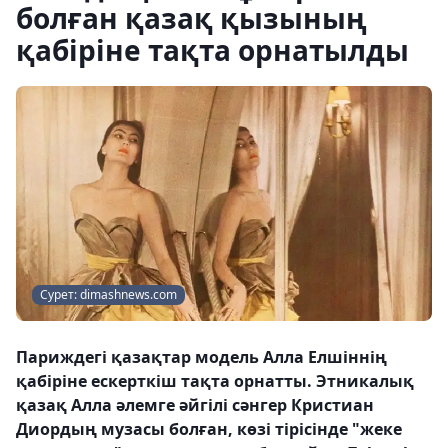
болған қазақ қызының
қабіріне тақта орнатылды
Сурет: dimashnews.com
Париждегі қазақтар модель Алла Елшіннің
қабіріне ескерткіш тақта орнатты. Этникалық
қазақ Алла әлемге әйгілі сәнгер Кристиан
Диордың музасы болған, көзі тірісінде "жеке