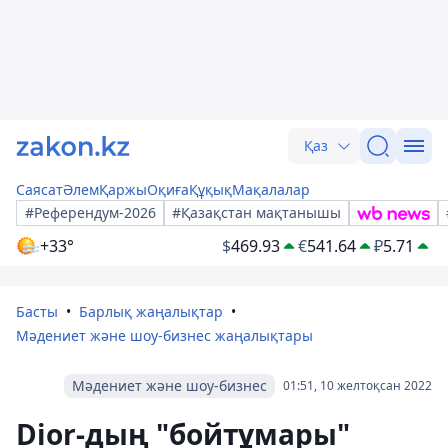
Қаз
Саясат
Әлем
Қаржы
Оқиға
Құқық
Мақалалар
#Референдум-2026
#Қазақстан мақтанышы
+33°
$
469.93
€
541.64
₽
5.71
Басты
Барлық жаңалықтар
Мәдениет және шоу-бизнес жаңалықтары
Мәдениет және шоу-бизнес
01:51, 10 желтоқсан 2022
Dior-дың "бойтұмары"