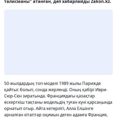
талисманы" атанған, деп хабарлайды Zakon.kz.
50-жылдардың топ-моделі 1989 жылы Парижде
қайтыс болып, сонда жерленді. Оның қабірі Иври-
Сюр-Сен зиратында. Франциядағы қазақтар
ескерткіш тақтаны модельдің туған күні қарсаңында
орнатып отыр. Айта кетерлігі, Алла Елшінге
арналған кітаптар оқимын деген адамға Франция,