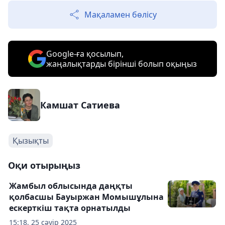
Мақаламен бөлісу
Google-ға қосылып,
жаңалықтарды бірінші болып оқыңыз
Камшат Сатиева
Қызықты
Оқи отырыңыз
Жамбыл облысында даңқты
қолбасшы Бауыржан Момышұлына
ескерткіш тақта орнатылды
15:18, 25 сәуір 2025