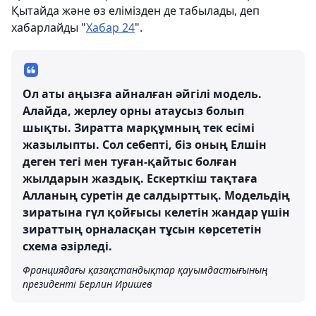
Қытайда және өз елімізден де табылады, деп
хабарлайды "
Хабар 24
".
Ол аты аңызға айналған әйгілі модель.
Алайда, жерлеу орны атаусыз болып
шықты. Зиратта марқұмның тек есімі
жазылыпты. Сол себепті, біз оның Елшін
деген тегі мен туған-қайтыс болған
жылдарын жаздық. Ескерткіш тақтаға
Алланың суретін де салдырттық. Модельдің
зиратына гүл қойғысы келетін жандар үшін
зираттың орналасқан тұсын көрсететін
схема әзірледі.
Франциядағы қазақстандықтар қауымдастығының
президенті Берлин Иришев