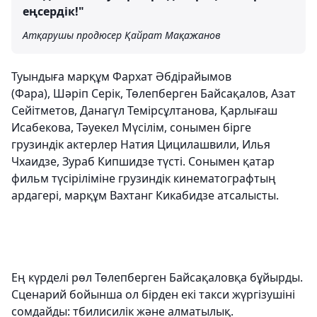
еңсердік!"
Атқарушы продюсер Қайрат Мақажанов
Туындыға марқұм Фархат Әбдірайымов
(Фара), Шәріп Серік, Төлепберген Байсақалов, Азат
Сейітметов, Данагүл Темірсұлтанова, Қарлығаш
Исабекова, Тәуекел Мүсілім, сонымен бірге
грузиндік актерлер Натия Цицилашвили, Илья
Чхаидзе, Зураб Кипшидзе түсті. Сонымен қатар
фильм түсіріліміне грузиндік кинематографтың
ардагері, марқұм Вахтанг Кикабидзе атсалысты.
Ең күрделі рөл Төлепберген Байсақаловқа бұйырды.
Сценарий бойынша ол бірден екі такси жүргізушіні
сомдайды: тбилисилік және алматылық.