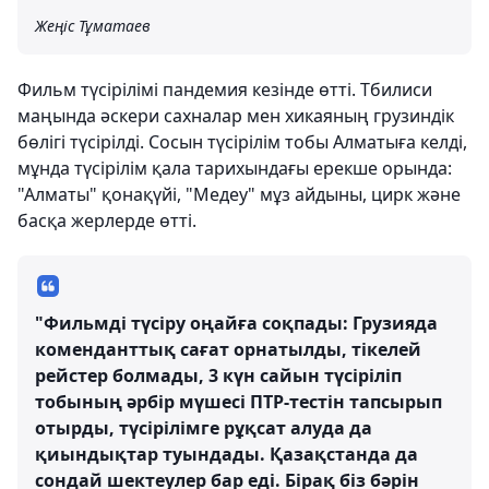
Жеңіс Тұматаев
Фильм түсірілімі пандемия кезінде өтті. Тбилиси
маңында әскери сахналар мен хикаяның грузиндік
бөлігі түсірілді. Сосын түсірілім тобы Алматыға келді,
мұнда түсірілім қала тарихындағы ерекше орында:
"Алматы" қонақүйі, "Медеу" мұз айдыны, цирк және
басқа жерлерде өтті.
"Фильмді түсіру оңайға соқпады: Грузияда
коменданттық сағат орнатылды, тікелей
рейстер болмады, 3 күн сайын түсіріліп
тобының әрбір мүшесі ПТР-тестін тапсырып
отырды, түсірілімге рұқсат алуда да
қиындықтар туындады. Қазақстанда да
сондай шектеулер бар еді. Бірақ біз бәрін