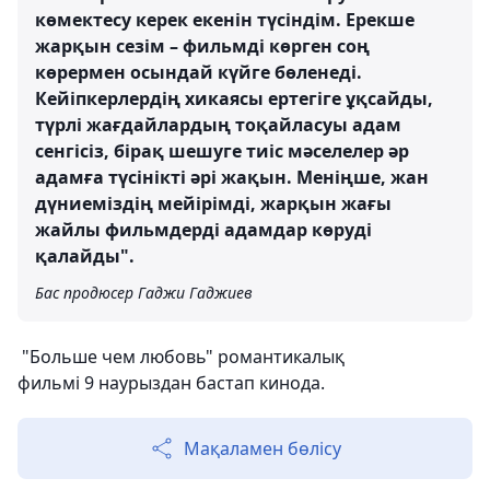
көмектесу керек екенін түсіндім. Ерекше
жарқын сезім – фильмді көрген соң
көрермен осындай күйге бөленеді.
Кейіпкерлердің хикаясы ертегіге ұқсайды,
түрлі жағдайлардың тоқайласуы адам
сенгісіз, бірақ шешуге тиіс мәселелер әр
адамға түсінікті әрі жақын. Меніңше, жан
дүниеміздің мейірімді, жарқын жағы
жайлы фильмдерді адамдар көруді
қалайды".
Бас продюсер Гаджи Гаджиев
"Больше чем любовь" романтикалық
фильмі 9 наурыздан бастап кинода.
Мақаламен бөлісу