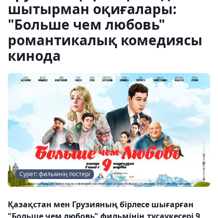
шытырман оқиғалары:
"Больше чем любовь"
романтикалық комедиясы
кинода
Сурет: фильмнің постері
Қазақстан мен Грузияның бірлесе шығарған
"Больше чем любовь" фильмінің тұсаукесері 9