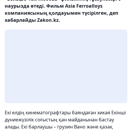
наурызда өтеді. Фильм Asia Ferroalloys
компаниясының қолдауымен түсірілген, деп
хабарлайды Zakon.kz.
Екі елдің кинематографтары баяндаған хикая Екінші
дүниежүзілік соғыстың қан майданынан бастау
алады. Екі барлаушы – грузин Вано және қазақ