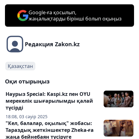
Google-ға қосылып,
жаңалықтарды бірінші болып оқыңыз
Редакция Zakon.kz
Қазақстан
Оқи отырыңыз
Наурыз Special: Kaspi.kz пен OYU
мерекелік шығарылымды қалай
түсірді
18:08, 03 сәуір 2025
"Кел, балалар, оқылық" жобасы:
Тараздық жеткіншектер Zheka-ға
жаңа бейнебаян түсіруге