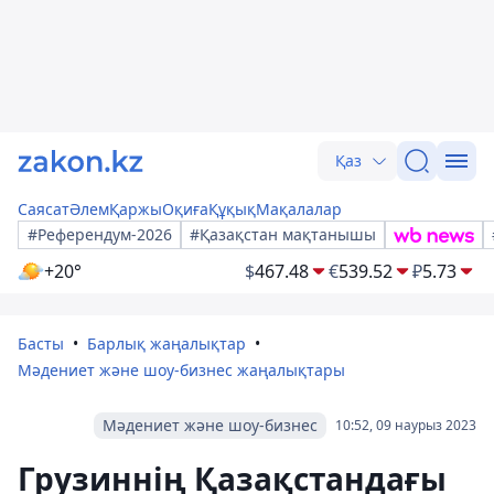
Қаз
Саясат
Әлем
Қаржы
Оқиға
Құқық
Мақалалар
#Референдум-2026
#Қазақстан мақтанышы
+20°
$
467.48
€
539.52
₽
5.73
Басты
Барлық жаңалықтар
Мәдениет және шоу-бизнес жаңалықтары
Мәдениет және шоу-бизнес
10:52, 09 наурыз 2023
Грузиннің Қазақстандағы