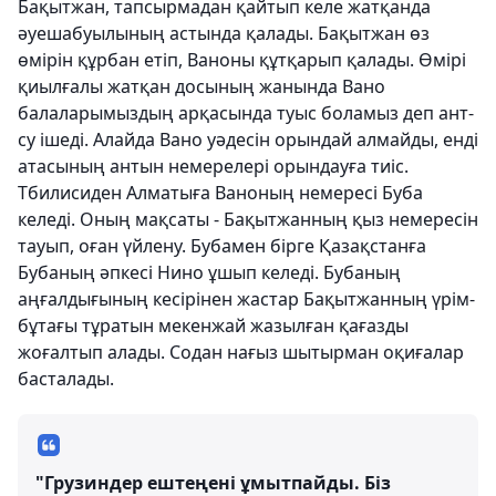
Бақытжан, тапсырмадан қайтып келе жатқанда
әуешабуылының астында қалады. Бақытжан өз
өмірін құрбан етіп, Ваноны құтқарып қалады. Өмірі
қиылғалы жатқан досының жанында Вано
балаларымыздың арқасында туыс боламыз деп ант-
су ішеді. Алайда Вано уәдесін орындай алмайды, енді
атасының антын немерелері орындауға тиіс.
Тбилисиден Алматыға Ваноның немересі Буба
келеді. Оның мақсаты - Бақытжанның қыз немересін
тауып, оған үйлену. Бубамен бірге Қазақстанға
Бубаның әпкесі Нино ұшып келеді. Бубаның
аңғалдығының кесірінен жастар Бақытжанның үрім-
бұтағы тұратын мекенжай жазылған қағазды
жоғалтып алады. Содан нағыз шытырман оқиғалар
басталады.
"Грузиндер ештеңені ұмытпайды. Біз