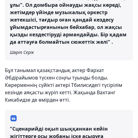
ұлы". Ол домбыра ойнауды жақсы көреді,
жетімдер үйінде музыкалық оркестр
жетекшісі, тағдыр оған қандай кездесу
ұйымдастырғанынын бейхабар, ол жақсы
қызды кездестіруді армандайды. Бір қадам
да аттауға болмайтын сюжеттік желі" .
Шәріп Серік
Бұл танымал қазақстандық актер Фархат
Әбдірайымов түскен соңғы туынды болды.
Көрерменнің сүйікті актері Тбилисидегі түсірілім
кезінде аяқасты жүріп кетті. Жақында Вахтанг
Кикабидзе де өмірден өтті.
"Сценарийді оқып шыққаннан кейін
жігіттерге осы жобаны іске асыруға