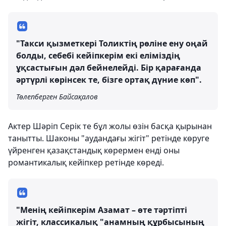
"Такси қызметкері Толиктің рөліне ену оңай
болды, себебі кейіпкерім екі еліміздің
ұқсастығын дәл бейнелейді. Бір қарағанда
әртүрлі көрінсек те, бізге ортақ дүние көп".
Төлепберген Байсақалов
Актер Шәріп Серік те бұл жолы өзін басқа қырынан
танытты. Шаконы "аудандағы жігіт" ретінде көруге
үйренген қазақстандық көрермен енді оны
романтикалық кейіпкер ретінде көреді.
"Менің кейіпкерім Азамат – өте тәртіпті
жігіт, классикалық "анамның құрбысының