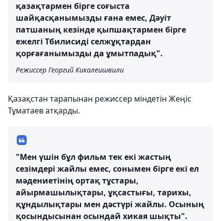
қазақтармен бірге соғыста
шайқасқанымызды ғана емес, Дәуіт
патшаның кезінде қыпшақтармен бірге
ежелгі Тбилисиді селжұқтардан
қорғағанымызды да ұмытпадық".
Режиссер Георгий Кикалеишвили
Қазақстан тарапынан режиссер міндетін Жеңіс
Тұматаев атқарды.
"Мен үшін бұл фильм тек екі жастың
сезімдері жайлы емес, сонымен бірге екі ел
мәдениетінің ортақ тұстары,
айырмашылықтары, ұқсастығы, тарихы,
құндылықтары мен дәстүрі жайлы. Осының
қосындысынан осындай хикая шықты".