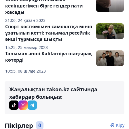
келіншегімен бірге гендер пати
жасады
21:06, 24 қазан 2023
Спорт костюмімен самокатқа мініп
ұзатылып кетті: танымал ресейлік
әнші тұрмысқа шықты
15:25, 25 мамыр 2023
Танымал әнші Kalifarniya шаңырақ
көтерді
10:55, 08 шілде 2023
Жаңалықтан zakon.kz сайтында
хабардар болыңыз:
Пікірлер
0
Кіру