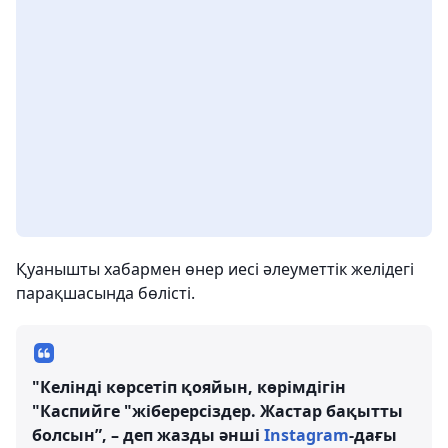
Қуанышты хабармен өнер иесі әлеуметтік желідегі
парақшасында бөлісті.
"Келінді көрсетіп қояйын, көрімдігін
"Каспийге "жіберерсіздер. Жастар бақытты
болсын”, – деп жазды әнші
Instagram
-дағы