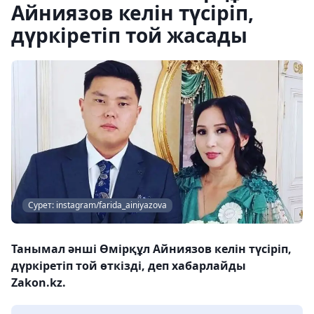
Айниязов келін түсіріп,
дүркіретіп той жасады
Сурет: instagram/farida_ainiyazova
Танымал әнші Өмірқұл Айниязов келін түсіріп,
дүркіретіп той өткізді, деп хабарлайды
Zakon.kz.