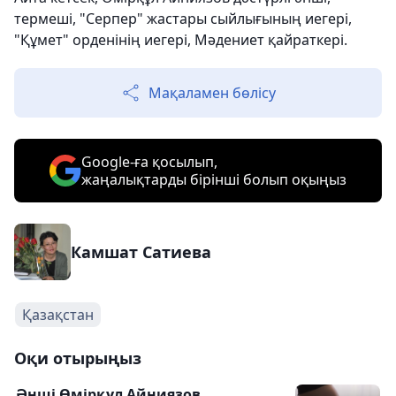
термеші, "Серпер" жастары сыйлығының иегері,
"Құмет" орденінің иегері, Мәдениет қайраткері.
Мақаламен бөлісу
Google-ға қосылып,
жаңалықтарды бірінші болып оқыңыз
Камшат Сатиева
Қазақстан
Оқи отырыңыз
Әнші Өмірқұл Айниязов