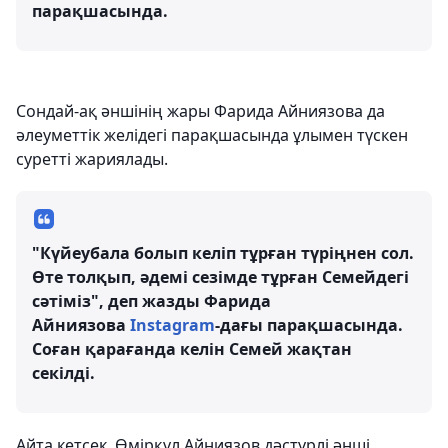
парақшасында.
Сондай-ақ әншінің жары Фарида Айниязова да
әлеуметтік желідегі парақшасында ұлымен түскен
суретті жариялады.
"Күйеубала болып келіп тұрған түріңнен сол.
Өте толқып, әдемі сезімде тұрған Семейдегі
сәтіміз", деп жазды Фарида
Айниязова
Instagram
-дағы парақшасында.
Соған қарағанда келін Семей жақтан
секілді.
Айта кетсек, Өмірқұл Айниязов дәстүрлі әнші,