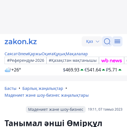
Қаз
Саясат
Әлем
Қаржы
Оқиға
Құқық
Мақалалар
#Референдум-2026
#Қазақстан мақтанышы
+26°
$
469.93
€
541.64
₽
5.71
Басты
Барлық жаңалықтар
Мәдениет және шоу-бизнес жаңалықтары
Мәдениет және шоу-бизнес
19:11, 07 тамыз 2023
Танымал әнші Өмірқұл