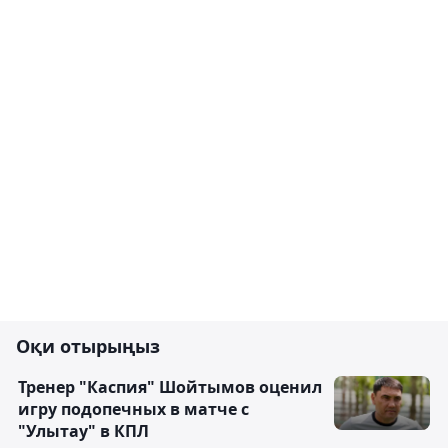
Оқи отырыңыз
Тренер "Каспия" Шойтымов оценил
игру подопечных в матче с
"Улытау" в КПЛ