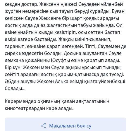
кезден достар. Жексеннің әжесі Сәуледен үйленбей
жүрген немересіне қыз тауып беруді сұрайды. Бұған
келіскен Сәуле Жексенге бір шарт қояды: арадағы
достық алда да өз жалғастығын табуы жайында. Ол
өзіне ұнайтын қызды кезіктіріп, осы сәттен бастап
өмірі өзгере бастайды. Жақсы киініп-сыланып,
таранып, өз-өзіне қарап дегендей. Тіпті, Сәулемен де
сирек кездесетін болады. Досына ашуланған Сәуле
дәмхана қожайыны Юсуфты өзіне қаратып алады.
Бір күні Жексен мен Сәуле ақыры ұрсысып тынады,
сөйтіп арадағы достық қарым-қатынасқа дақ түседі.
Әбден ашулы Жексен Алька есімді қызға үйленбекші
болады...
Көрермендер оқиғаның қалай аяқталатынын
кинотеатрлардан көре алады.
Мақаламен бөлісу