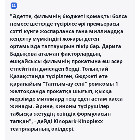
"Әдетте, фильмнің бюджеті қомақты болса
немесе шетелде түсірілсе әрі премьерасы
сәтті күнге жоспарланса ғана миллиардқа
кеңелту мүмкіндігі жоғары деген
ортамызда таптауырын пікір бар. Дариға
Бадықова аталған факторлардың
ешқайсысы фильмнің прокатына еш әсер
етпейтінін дәлелдеп берді. Толықтай
Қазақстанда түсірілген, бюджеті өте
қарапайым "Таптым-ау сені" ромкомы 1
желтоқсанда прокатқа шығып, қысқа
мерзімде миллиард теңгеден астам касса
жинады. Әрине, киноны түсірушілер
табысқа жетудің өзіндік формуласын
тапқан", - дейді Kinopark-Kinoplexx
театрларының өкілдері.