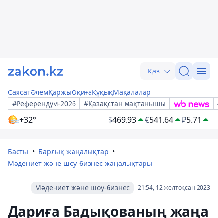
Қаз
Саясат
Әлем
Қаржы
Оқиға
Құқық
Мақалалар
#Референдум-2026
#Қазақстан мақтанышы
+32°
$
469.93
€
541.64
₽
5.71
Басты
Барлық жаңалықтар
Мәдениет және шоу-бизнес жаңалықтары
Мәдениет және шоу-бизнес
21:54, 12 желтоқсан 2023
Дариға Бадықованың жаңа