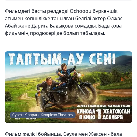
Фильмдегі басты рөлдерді Ochooou бүркеншік
атымен көпшілікке танылған белгілі актер Олжас
Абай және Дариға Бадықова сомдады. Бадықова
фидьмнің продюсері де болып табылады.
Сурет: Kinopark-Kinoplexx Theatres
Фильм желісі бойынша, Сәуле мен Жексен - бала