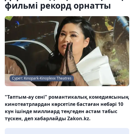
фильмі рекорд орнатты
Сурет: Kinopark-Kinoplexx Theatres
"Таптым-ау сені" романтикалық комедиясының
кинотеатрлардан көрсетіле бастаған небәрі 10
күн ішінде миллиард теңгеден астам табыс
түскен, деп хабарлайды Zakon.kz.