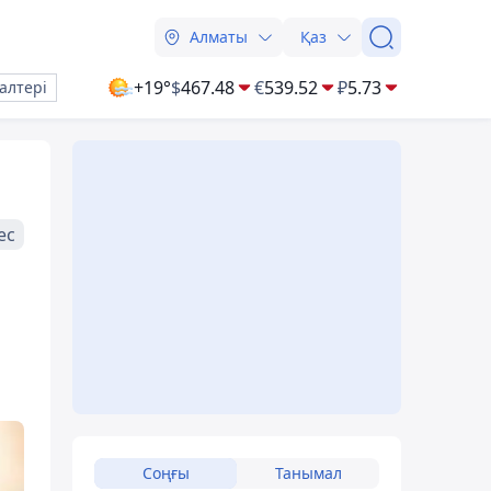
Алматы
Қаз
+19°
$
467.48
€
539.52
₽
5.73
алтері
ес
Соңғы
Танымал