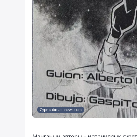
Сурет: dimashnews.com
Манганың авторы – испаниялық суре