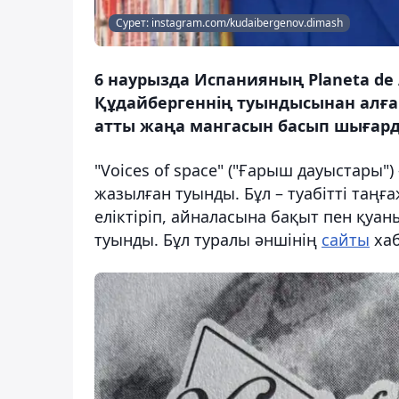
Сурет: instagram.com/kudaibergenov.dimash
6 наурызда Испанияның Planeta de 
Құдайбергеннің туындысынан алғ
атты жаңа мангасын басып шығарды
"Voices of space" ("Ғарыш дауыстары"
жазылған туынды. Бұл – туабітті таңғ
еліктіріп, айналасына бақыт пен қуа
туынды. Бұл туралы әншінің
сайты
хаб