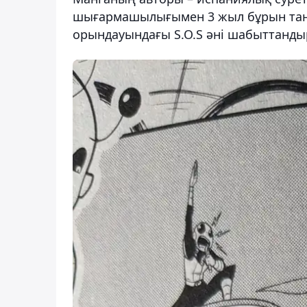
шығармашылығымен 3 жыл бұрын тан
орындауындағы S.O.S әні шабыттанды