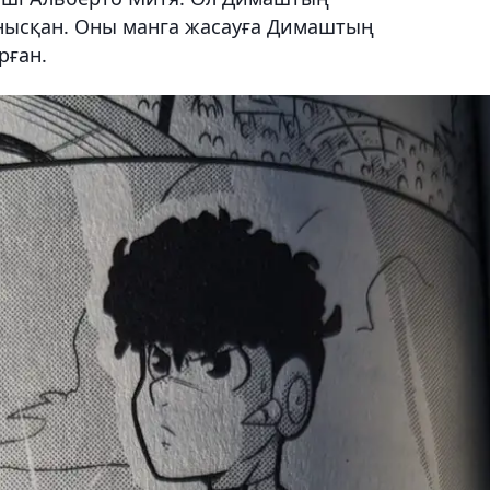
ысқан. Оны манга жасауға Димаштың
рған.