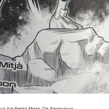
тші Альберто Митя. Ол Димаштың