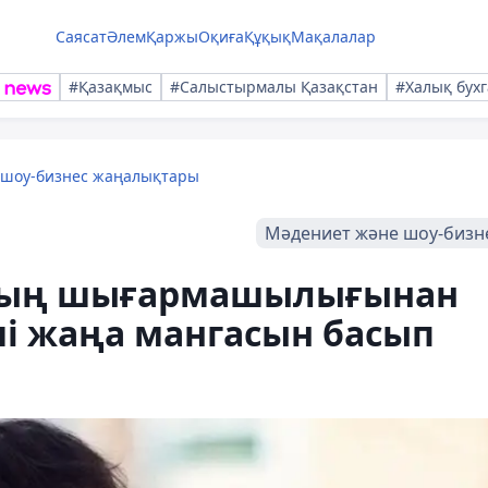
Саясат
Әлем
Қаржы
Оқиға
Құқық
Мақалалар
#Қазақмыс
#Салыстырмалы Қазақстан
#Халық бухг
 шоу-бизнес жаңалықтары
Мәдениет және шоу-бизн
тың шығармашылығынан
і жаңа мангасын басып