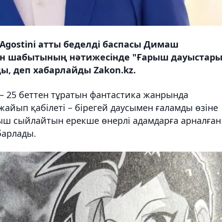
Agostini атты беделді баспасы Димаш
ан шабытының нәтижесінде "Ғарыш дауыстары
, деп хабарлайды Zakon.kz.
) – 25 беттен тұратын фантастика жанрында
ажайып қабілеті – бірегей даусымен ғаламды өзіне
ныш сыйлайтын ерекше өнерлі адамдарға арналған
арлады.