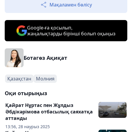
Мақаламен бөлісу
Google-ға қосылып,
жаңалықтарды бірінші болып оқыңыз
Ботагөз Ақиқат
Қазақстан
Молния
Оқи отырыңыз
Қайрат Нұртас пен Жұлдыз
Әбдікәрімова отбасылық саяхатқа
аттанды
13:56, 28 наурыз 2025