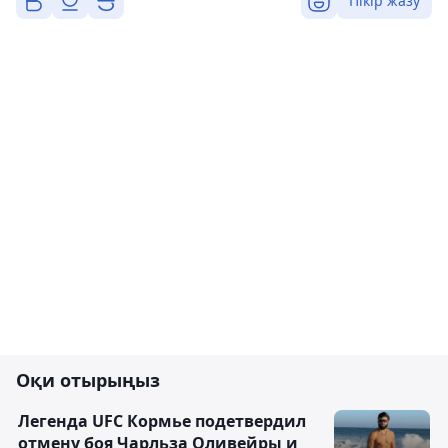
Пікір жазу
Оқи отырыңыз
Легенда UFC Кормье подетвердил
отмену боя Чарльза Оливейры и