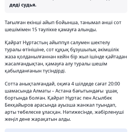
деді судья.
Тағылған екінші айып бойынша, танымал әнші сот
шешімімен 15 тәулікке қамауға алынды.
Қайрат Нұртастың айыппұл салумен шектелу
туралы өтінішіне, сот құқық бұзушылық әкімшілік
жаза қолданылғаннан кейін бір жыл ішінде қайтадан
жасалғандықтан, қамауға алу туралы шешім
қабылданғанын түсіндірді.
Сотта анықталғандай, оқиға 4 шілдеде сағат 20:00
шамасында Алматы – Астана бағытындағы ұшақ
бортында болған. Қайрат Нұртас пен Асылбек
Бекқайыров арасында ауызша жанжал туындап,
арты төбелеске ұласқан. Нәтижесінде, жәбірленуші
жеңіл дене жарақатын алды.