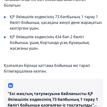
болатын:
ҚР Әкімшілік кодексінің 73 бапбының 1 тарау 1
бөлігі бойынша, қасақана жеңіл дене жарақатын
келтіргені үшін;
ҚР Әкімшілік кодексінің 434 бап 2 бөлігі
бойынша, ұшақ бортында ұсақ бұзақылық
жасағаны үшін.
Қозғалған бірінші хаттама бойынша екі тарап
бітімгершілікке келген.
"Екі жақтың татуласуына байланысты ҚР
Әкімшілік кодексінің 73 бапбының 1 тарау 1
бөлігі бойынша қозғалған іс тоқтатылды",-