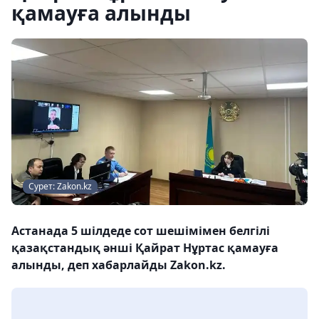
қамауға алынды
Сурет: Zakon.kz
Астанада 5 шілдеде сот шешімімен белгілі
қазақстандық әнші Қайрат Нұртас қамауға
алынды, деп хабарлайды Zakon.kz.