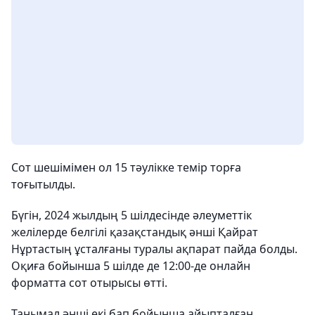
Сот шешімімен ол 15 тәулікке темір торға
тоғытылды.
Бүгін, 2024 жылдың 5 шілдесінде әлеуметтік
желілерде белгілі қазақстандық әнші Қайрат
Нұртастың ұсталғаны туралы ақпарат пайда болды.
Оқиға бойынша 5 шілде де 12:00-де онлайн
форматта сот отырысы өтті.
Танымал әнші екі бап бойынша айыпталған