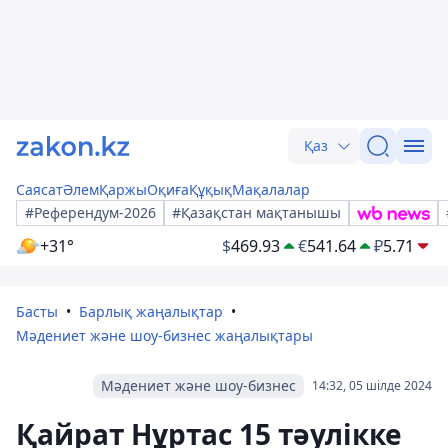
Қаз
Саясат
Әлем
Қаржы
Оқиға
Құқық
Мақалалар
#Референдум-2026
#Қазақстан мақтанышы
+31°
$
469.93
€
541.64
₽
5.71
Басты
Барлық жаңалықтар
Мәдениет және шоу-бизнес жаңалықтары
Мәдениет және шоу-бизнес
14:32, 05 шілде 2024
Қайрат Нұртас 15 тәулікке