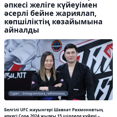
әпкесі желіге күйеуімен
әсерлі бейне жариялап,
көпшіліктің көзайымына
айналды
Сурет: : Instagram/sora_rakhmonova_
Белгілі UFC жауынгері Шавкат Рахмоновтың
әпкесі Сора 2024 жылғы 15 шілдеде күйеуі –