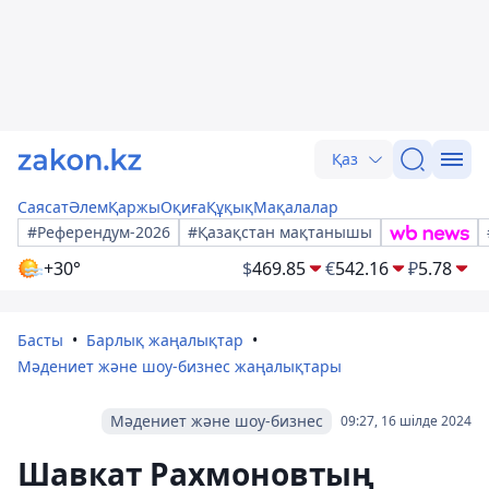
Қаз
Саясат
Әлем
Қаржы
Оқиға
Құқық
Мақалалар
#Референдум-2026
#Қазақстан мақтанышы
+30°
$
469.85
€
542.16
₽
5.78
Басты
Барлық жаңалықтар
Мәдениет және шоу-бизнес жаңалықтары
Мәдениет және шоу-бизнес
09:27, 16 шілде 2024
Шавкат Рахмоновтың