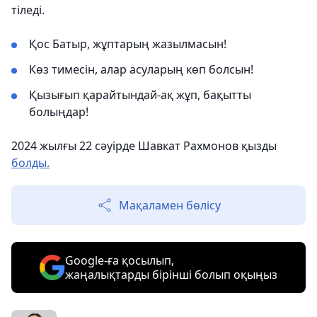
тіледі.
Қос Батыр, жұптарың жазылмасын!
Көз тимесін, алар асуларың көп болсын!
Қызығып қарайтындай-ақ жұп, бақытты
болыңдар!
2024 жылғы 22 сәуірде Шавкат Рахмонов қызды
болды.
Мақаламен бөлісу
Google-ға қосылып,
жаңалықтарды бірінші болып оқыңыз