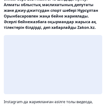
Алматы облыстық мәслихатының депутаты
және джиу-джитсудан спорт шебері Нұрсұлтан
Орынбасаровпен жаңа бейне жариялады.
Әсерлі бейнежазбаға оқырмандар жарыса ақ
тілектерін білдірді, деп хабарлайды Zakon.kz.
Instagram-да жарияланған әзілге толы видеода,