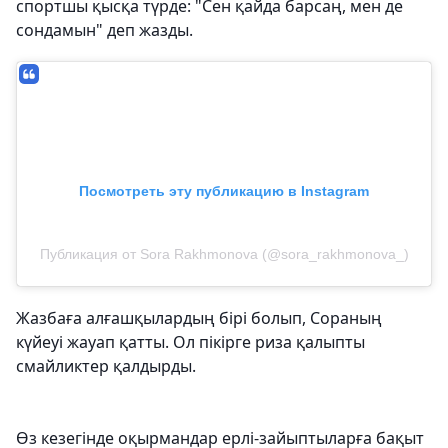
спортшы қысқа түрде: "Сен қайда барсаң, мен де
сондамын" деп жазды.
Посмотреть эту публикацию в Instagram
Публикация от Sora Rakhmonova (@sora_rakhmonova_)
Жазбаға алғашқылардың бірі болып, Сораның
күйеуі жауап қатты. Ол пікірге риза қалыпты
смайликтер қалдырды.
Өз кезегінде оқырмандар ерлі-зайыптыларға бақыт