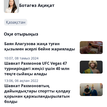
Ботагөз Ақиқат
Қазақстан
Оқи отырыңыз
Баян Алагузова жаңа туған
қызымен әсерлі бейне жариялады
10:07, 08 тамыз 2024
Шавкат Рахмонов UFC Vegas 47
турниріндегі жеңісі үшін 40 млн
теңге сыйақы алады
13:06, 06 ақпан 2022
Шавкат Рахмоновтың
дайындықтары спортты қолдау
қорынан қаржыландырылатын
болды