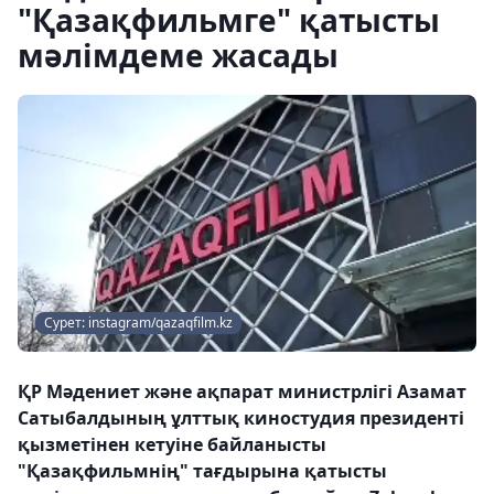
"Қазақфильмге" қатысты
мәлімдеме жасады
Сурет: instagram/qazaqfilm.kz
ҚР Мәдениет және ақпарат министрлігі Азамат
Сатыбалдының ұлттық киностудия президенті
қызметінен кетуіне байланысты
"Қазақфильмнің" тағдырына қатысты