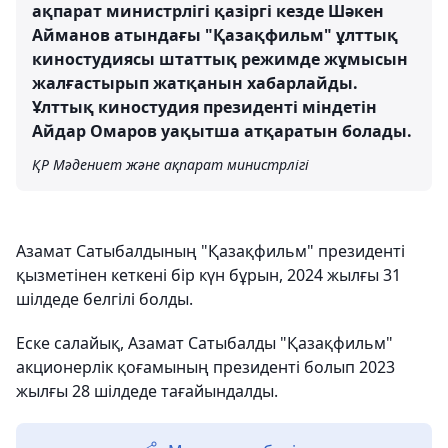
ақпарат министрлігі қазіргі кезде Шәкен
Айманов атындағы "Қазақфильм" ұлттық
киностудиясы штаттық режимде жұмысын
жалғастырып жатқанын хабарлайды.
Ұлттық киностудия президенті міндетін
Айдар Омаров уақытша атқаратын болады.
ҚР Мәдениет және ақпарат министрлігі
Азамат Сатыбалдының "Қазақфильм" президенті
қызметінен кеткені бір күн бұрын, 2024 жылғы 31
шілдеде белгілі болды.
Еске салайық, Азамат Сатыбалды "Қазақфильм"
акционерлік қоғамының президенті болып 2023
жылғы 28 шілдеде тағайындалды.