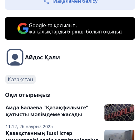
Мақаламен бөлісу
Google-ға қосылып,
жаңалықтарды бірінші болып оқыңыз
Айдос Қали
Қазақстан
Оқи отырыңыз
Аида Балаева "Қазақфильмге"
қатысты мәлімдеме жасады
11:12, 26 наурыз 2025
Қазақстанның Ішкі істер
министрлігі көлік жүргізушілеріне