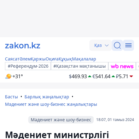
Қаз
Саясат
Әлем
Қаржы
Оқиға
Құқық
Мақалалар
#Референдум-2026
#Қазақстан мақтанышы
+31°
$
469.93
€
541.64
₽
5.71
Басты
Барлық жаңалықтар
Мәдениет және шоу-бизнес жаңалықтары
Мәдениет және шоу-бизнес
18:07, 01 тамыз 2024
Мәдениет министрлігі