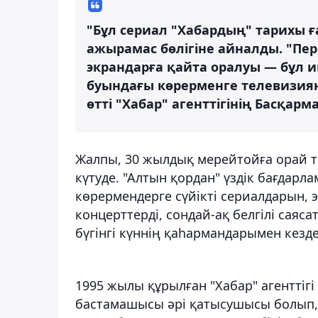
"Бұл сериал "Хабардың" тарихы 
ажырамас бөлігіне айналды. "Пер
экрандарға қайта оралуы — бұл иг
буындағы көрерменге телевизиян
өтті "Хабар" агенттігінің Басқа
Жалпы, 30 жылдық мерейтойға орай т
күтуде. "Алтын қордан" үздік бағдарла
көрермендерге сүйікті сериалдарын, 
концерттерді, сондай-ақ белгілі саяс
бүгінгі күннің қаһармандарымен кезде
1995 жылы құрылған "Хабар" агенттіг
бастамашысы әрі қатысушысы болып, е