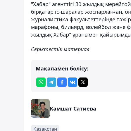
"Хабар" агенттігі 30 жылдық мерейтой
бірқатар іс-шаралар жоспарланған, 
журналистика факультеттерінде тәжір
марафоны, бильярд, волейбол және фу
жылдық Хабар" ұранымен қайырымдылы
Серіктестік материал
Мақаламен бөлісу:
Камшат Сатиева
Қазақстан