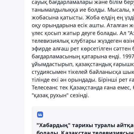
сауық бағдарламалары және білім бер
танымалдылыққа ие болды. Мысалы, 
жобасына қатысты. Жоба елдің ең үзд
оқу орындарына есік ашты. Аталған ж
үлес қосып жатыр деуге болады. Ал "
телевизиялық клубтары жүздеген өзін
эфирде алғаш рет көрсетілген сәттен ба
бағдарламасының қатарына енді. 1997
ұйымдастырып, қазақстандық ғарышке
студиясымен тікелей байланысқа шық
тілінде екі ән орындады. Бірінші рет 
Телесеанс тек Қазақстанда ғана емес
"қазақ рухын" сезінді.
"Хабардың" тарихы туралы айтқанд
болады. Қазақстан телевизиясын