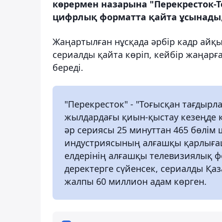
көрермен назарына "Перекресток-
цифрлық форматта қайта ұсынады, 
Жаңартылған нұсқада әрбір кадр айқы
сериалды қайта көріп, кейбір жаңарға
береді.
"Перекресток" - "Тоғысқан тағдырл
жылдардағы қиын-қыстау кезеңде қ
әр сериясы 25 минуттан 465 бөлім
индустриясының алғашқы қарлығаш
елдерінің алғашқы телевизиялық ф
деректерге сүйенсек, сериалды Қаз
жалпы 60 миллион адам көрген.