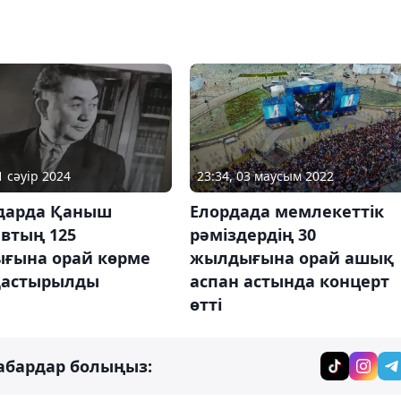
1 сәуір 2024
23:34, 03 маусым 2022
дарда Қаныш
Елордада мемлекеттік
втың 125
рәміздердің 30
ғына орай көрме
жылдығына орай ашық
астырылды
аспан астында концерт
өтті
абардар болыңыз: