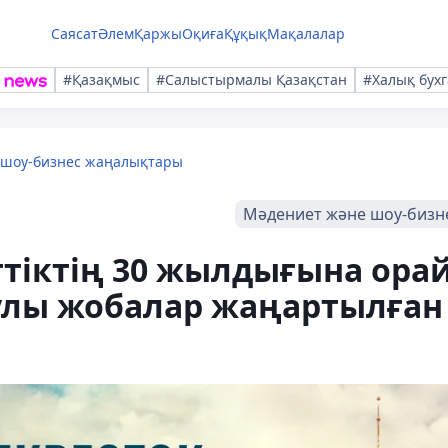
Саясат
Әлем
Қаржы
Оқиға
Құқық
Мақалалар
#Қазақмыс
#Салыстырмалы Қазақстан
#Халық бухг
 шоу-бизнес жаңалықтары
Мәдениет және шоу-бизн
нттіктің 30 жылдығына ора
улы жобалар жаңартылған