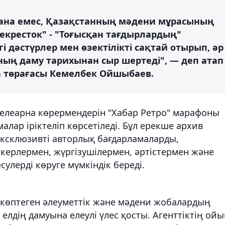
ғана емес, Қазақстанның мәдени мұрасының
екресток" - "Тоғысқан тағдырлардың"
і дәстүрлер мен өзектілікті сақтай отырып, әр
ың даму тарихынан сыр шертеді", — деп атап
рма төрағасы Кемелбек Ойшыбаев.
елеарна көрермендерін "Хабар Ретро" марафоны
малар іріктеліп көрсетіледі. Бұл ерекше архив
эксклюзивті авторлық бағдарламаларды,
аткерлермен, жүргізушілермен, әртістермен және
сулерді көруге мүмкіндік береді.
і көптеген әлеуметтік және мәдени жобалардың
лдің дамуына елеулі үлес қосты. Агенттіктің ойы