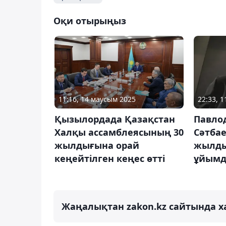
Оқи отырыңыз
11:16, 14 маусым 2025
22:33, 1
Қызылордада Қазақстан
Павло
Халқы ассамблеясының 30
Сәтбае
жылдығына орай
жылды
кеңейтілген кеңес өтті
ұйымд
Жаңалықтан zakon.kz сайтында х