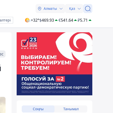
Алматы
Қаз
+32°
$
469.93
€
541.64
₽
5.71
алтері
ес
й
Соңғы
Танымал