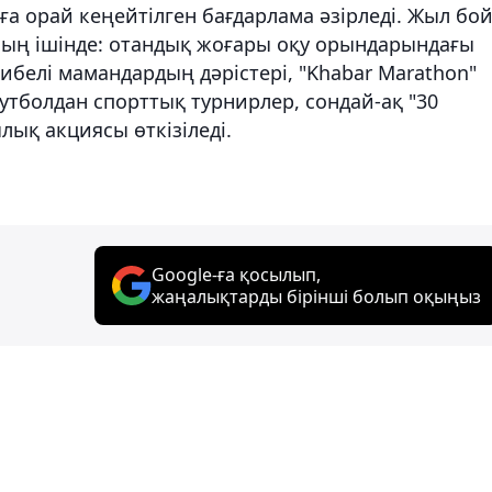
ға орай кеңейтілген бағдарлама әзірледі. Жыл бо
оның ішінде: отандық жоғары оқу орындарындағы
ибелі мамандардың дәрістері, "Khabar Marathon"
тболдан спорттық турнирлер, сондай-ақ "30
қ акциясы өткізіледі.
Google-ға қосылып,
жаңалықтарды бірінші болып оқыңыз