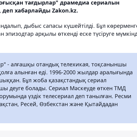
Тоғысқан тағдырлар" драмедиа сериалын
деп хабарлайды Zakon.kz.
ндалып, дыбыс сапасы күшейтілді. Бұл көрерменг
н эпизодтар арқылы өткенді еске түсіруге мүмкінд
ар" - алғашқы отандық телехикая, тоқсаныншы
олға алынған еді. 1996-2000 жылдар аралығында
 шыққан. Бұл жоба қазақстандық сериал
ы деуге болады. Сериал Мәскеуде өткен ТМД
орумында үздік телесериал деп танылған. Ресми
ақстан, Ресей, Өзбекстан және Қытайдадан