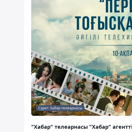
Сурет: Хабар телеарнасы
"Хабар" телеарнасы "Хабар" агентт