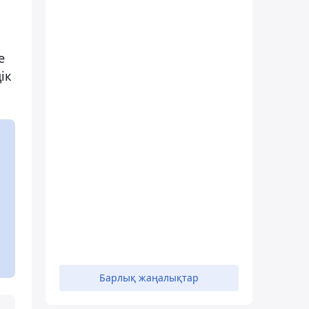
е
ік
Барлық жаңалықтар