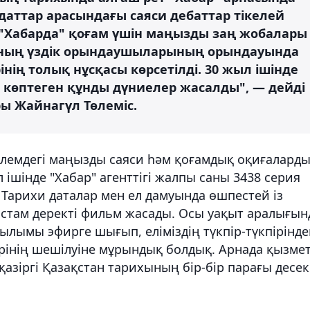
аттар арасындағы саяси дебаттар тікелей
к "Хабарда" қоғам үшін маңызды заң жобалары
ының үздік орындаушыларының орындауында
нің толық нұсқасы көрсетілді. 30 жыл ішінде
 көптеген құнды дүниелер жасалды", — дейді
ы Жайнагүл Төлеміс.
е әлемдегі маңызды саяси һәм қоғамдық оқиғалард
 ішінде "Хабар" агенттігі жалпы саны 3438 серия
. Тарихи даталар мен ел дамуында өшпестей із
астам деректі фильм жасады. Осы уақыт аралығын
ымы эфирге шығып, еліміздің түкпір-түкпірінде
ерінің шешілуіне мұрындық болдық. Арнада қызме
қазіргі Қазақстан тарихының бір-бір парағы десек