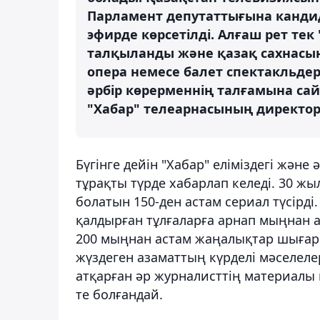
Парламент депутаттығына кандид
эфирде көрсетілді. Алғаш рет те
талқыланды және қазақ сахнас
опера немесе балет спектакльдері
әрбір көрерменнің талғамына сай
"Хабар" телеарнасының директор
Бүгінге дейін "Хабар" еліміздегі жән
тұрақты түрде хабарлап келеді. 30 жыл
болатын 150-ден астам сериал түсірді
қалдырған тұлғаларға арнап мыңнан 
200 мыңнан астам жаңалықтар шығарыл
жүздеген азаматтың күрделі мәселел
атқарған әр журналисттің материалы 
те болғандай.