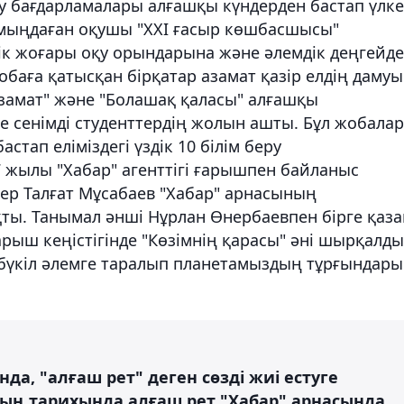
у бағдарламалары алғашқы күндерден бастап үлк
мыңдаған оқушы "XXI ғасыр көшбасшысы"
ік жоғары оқу орындарына және әлемдік деңгейде
обаға қатысқан бірқатар азамат қазір елдің даму
Азамат" және "Болашақ қаласы" алғашқы
е сенімді студенттердің жолын ашты. Бұл жобалар
стап еліміздегі үздік 10 білім беру
 жылы "Хабар" агенттігі ғарышпен байланыс
р Талғат Мұсабаев "Хабар" арнасының
ты. Танымал әнші Нұрлан Өнербаевпен бірге қаза
ғарыш кеңістігінде "Көзімнің қарасы" әні шырқалды
, бүкіл әлемге таралып планетамыздың тұрғындары
а, "алғаш рет" деген сөзді жиі естуге
ың тарихында алғаш рет "Хабар" арнасында