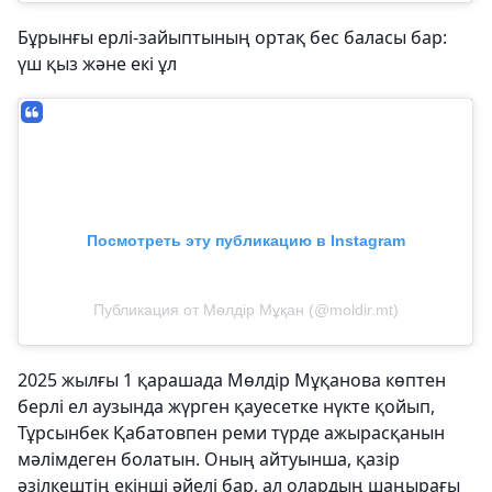
Бұрынғы ерлі-зайыптының ортақ бес баласы бар:
үш қыз және екі ұл
Посмотреть эту публикацию в Instagram
Публикация от Мөлдір Мұқан (@moldir.mt)
2025 жылғы 1 қарашада Мөлдір Мұқанова көптен
берлі ел аузында жүрген қауесетке нүкте қойып,
Тұрсынбек Қабатовпен реми түрде ажырасқанын
мәлімдеген болатын. Оның айтуынша, қазір
әзілкештің екінші әйелі бар, ал олардың шаңырағы