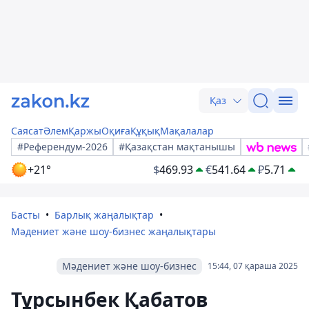
Қаз
Саясат
Әлем
Қаржы
Оқиға
Құқық
Мақалалар
#Референдум-2026
#Қазақстан мақтанышы
+21°
$
469.93
€
541.64
₽
5.71
Басты
Барлық жаңалықтар
Мәдениет және шоу-бизнес жаңалықтары
Мәдениет және шоу-бизнес
15:44, 07 қараша 2025
Тұрсынбек Қабатов