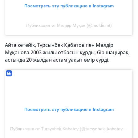
Посмотреть эту публикацию в Instagram
Публикация от Мөлдір Мұқан (@moldir.mt)
Айта кетейік, Тұрсынбек Қабатов пен Мөлдір
Мұқанова 2003 жылы отбасын құрды, бір шаңырақ
астында 20 жылдан астам уақыт өмір сүрді.
Посмотреть эту публикацию в Instagram
Публикация от Tursynbek Kabatov (@tursynbek_kabatov_resmi)