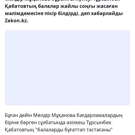
Қабатовтың балалар жайлы соңғы жасаған
мәлімдемесіне пікір білдірді, деп хабарлайды
Zakon.kz.
Бұған дейін Мөлдір Мұқанова бағдарламалардың
біріне берген сұхбатында әзілкеш Тұрсынбек
Қабатовтың "балаларды бұғаттап тастағаны"