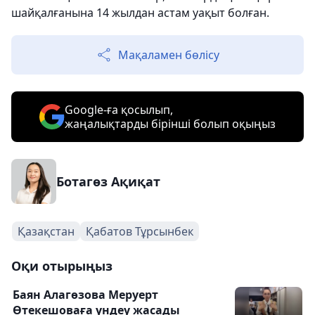
шайқалғанына 14 жылдан астам уақыт болған.
Мақаламен бөлісу
Google-ға қосылып,
жаңалықтарды бірінші болып оқыңыз
Ботагөз Ақиқат
Қазақстан
Қабатов Тұрсынбек
Оқи отырыңыз
Баян Алагөзова Меруерт
Өтекешоваға үндеу жасады