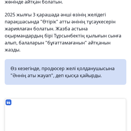
жөнінде айтқан болатын.
2025 жылғы 3 қарашада әнші өзінің желідегі
парақшасында "Өтірік" атты әнінің тұсаукесерін
жариялаған болатын. Жазба астына
оқырмандардың бірі Тұрсынбектің қылығын сынға
алып, балаларын "бұғаттамағанын" айтқанын
жазды.
Өз кезегінде, продюсер желі қолданушысына
"Әннің аты жауап", деп қысқа қайырды.