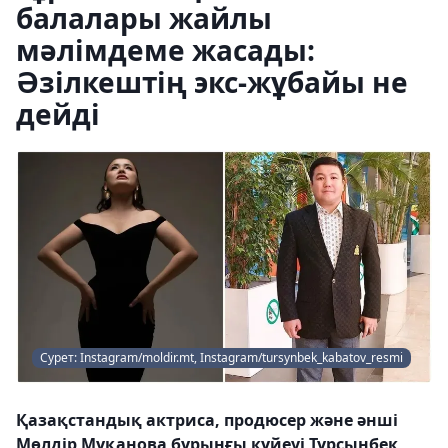
балалары жайлы
мәлімдеме жасады:
Әзілкештің экс-жұбайы не
дейді
Сурет: Instagram/moldir.mt, Instagram/tursynbek_kabatov_resmi
Қазақстандық актриса, продюсер және әнші
Мөлдір Мұқанова бұрынғы күйеуі Тұрсынбек