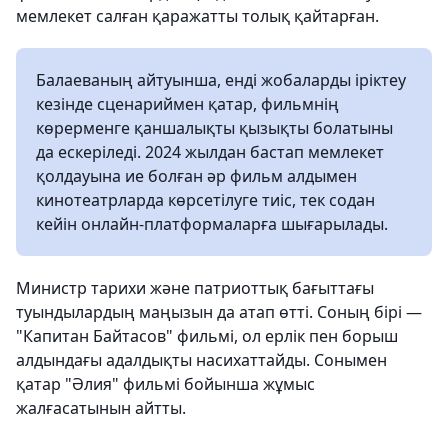
мемлекет салған қаражатты толық қайтарған.
Балаеваның айтуынша, енді жобаларды іріктеу
кезінде сценариймен қатар, фильмнің
көрерменге қаншалықты қызықты болатыны
да ескеріледі. 2024 жылдан бастап мемлекет
қолдауына ие болған әр фильм алдымен
кинотеатрларда көрсетілуге тиіс, тек содан
кейін онлайн-платформаларға шығарылады.
Министр тарихи және патриоттық бағыттағы
туындылардың маңызын да атап өтті. Соның бірі —
"Капитан Байтасов" фильмі, ол ерлік пен борыш
алдындағы адалдықты насихаттайды. Сонымен
қатар "Әлия" фильмі бойынша жұмыс
жалғасатынын айтты.