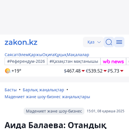
Қаз
Саясат
Әлем
Қаржы
Оқиға
Құқық
Мақалалар
#Референдум-2026
#Қазақстан мақтанышы
+19°
$
467.48
€
539.52
₽
5.73
Басты
Барлық жаңалықтар
Мәдениет және шоу-бизнес жаңалықтары
Мәдениет және шоу-бизнес
15:01, 08 қараша 2025
Аида Балаева: Отандық