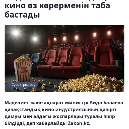
кино өз көрерменін таба
бастады
Сурет: pixabay
Мәдениет және ақпарат министрі Аида Балаева
қазақстандық кино индустриясының қазіргі
дамуы мен алдағы жоспарлары туралы пікір
білдірді, деп хабарлайды Zakon.kz.