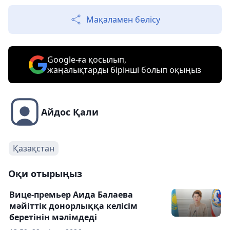
Мақаламен бөлісу
Google-ға қосылып,
жаңалықтарды бірінші болып оқыңыз
Айдос Қали
Қазақстан
Оқи отырыңыз
Вице-премьер Аида Балаева
мәйіттік донорлыққа келісім
беретінін мәлімдеді