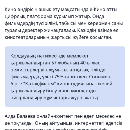
Кино өндірісін ашық ету мақсатында е-Кино атты
цифрлық платформа құрылып жатыр. Онда
фильмдердің түсірілімі, табысы мен көрермен саны
туралы деректер жинақталады. Қазірдің өзінде ел
кинотеатрларының жартысы жүйеге қосылған.
Қолдаудың нәтижесінде мемлекет
қаржыландырған 57 жобаның 40-ы жас
режиссерлердің жұмысы, ал қазақ тіліндегі
фильмдердің үлесі 75%-ға жеткен. Сонымен
бірге "Қазақфильм" киностудиясына тікелей
қаржыландыру бөлу және киноқорды
цифрландыру жұмыстары жүріп жатыр.
Аида Балаева онлайн-контент пен әдеп мәселесіне
де тоқталды. Оның айтуынша, интернеттегі әдепсіз