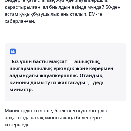
сөздерге қатысты заң жүзінде жауапкершілік
қарастырылған, ал биылдың өзінде мұндай 50-ден
астам құқықбұзушылық анықталып, ІІМ-ге
хабарланған.
"Біз үшін басты мақсат — ашықтық,
шығармашылық еркіндік және көрермен
алдындағы жауапкершілік. Отандық
киноны дамыту ісі жалғасады", - деді
министр.
Министрдің сөзінше, бірлескен күш-жігердің
арқасында қазақ киносы жаңа белестерге
көтеріледі.