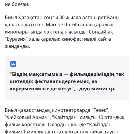
ие болған.
Биыл Қазақстан соңғы 30 жылда алғаш рет Канн
қаласында өткен Marché du Film халықаралық
кинонарығында өз стендін ұсынды. Сондай-ақ
"Еуразия" халықаралық кинофестивалі қайта
жанданды.
"Біздің мақсатымыз — фильмдеріміздің тек
шетелдік фестивальдерге емес, өз
көрерменімізге де жетуі", - деді министр.
Биыл қазақстандық кинотеатрларда "Тезек",
"Фейковый Арман", "Қайтадан" сияқты 10 отандық
фильм көрсетілді. Олардың ішінде "Қайтадан"
фильмі 1 миллиард теңгеден астам табыс тауып,