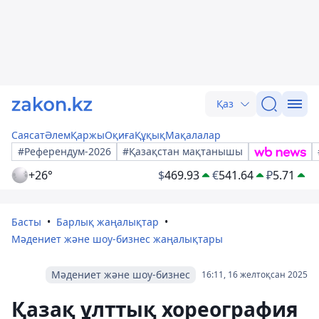
Қаз
Саясат
Әлем
Қаржы
Оқиға
Құқық
Мақалалар
#Референдум-2026
#Қазақстан мақтанышы
+26°
$
469.93
€
541.64
₽
5.71
Басты
Барлық жаңалықтар
Мәдениет және шоу-бизнес жаңалықтары
Мәдениет және шоу-бизнес
16:11, 16 желтоқсан 2025
Қазақ ұлттық хореография