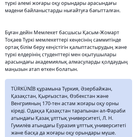
түркі әлемі жоғары оқу орындары арасындағы
мәдени байланыстарды нығайтуға бағытталған.
Бұған дейін Мемлекет басшысы Қасым-Жомарт
Тоқаев Түркі мемлекеттері кеңесінің саммитінде
ортақ білім беру кеңістігін қалыптастырудың және
түркі елдерінің студенттері мен оқытушылары
арасындағы академиялық алмасуларды қолдаудың
маңызын атап өткен болатын.
TÜRKÜNİB құрамына Түркия, Әзербайжан,
Қазақстан, Қырғызстан, Өзбекстан және
Венгрияның 170-тен астам жоғары оқу орны
кіреді. Одаққа Қазақстан тарапынан әл-Фараби
атындағы Қазақ ұлттық университеті, Л. Н.
Гумилёв атындағы Еуразия ұлттық университеті
және басқа да жоғары оқу орындары мүше.