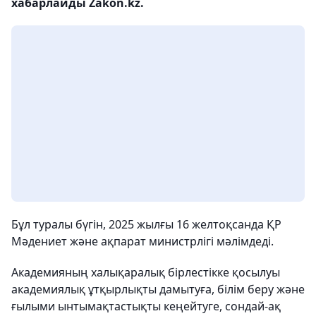
хабарлайды Zakon.kz.
Бұл туралы бүгін, 2025 жылғы 16 желтоқсанда ҚР
Мәдениет және ақпарат министрлігі мәлімдеді.
Академияның халықаралық бірлестікке қосылуы
академиялық ұтқырлықты дамытуға, білім беру және
ғылыми ынтымақтастықты кеңейтуге, сондай-ақ