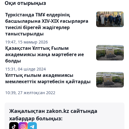
Оқи отырыңыз
Түркістанда ТМҰ елдерінің
басшыларына XIV-XIX ғасырларға
тиесілі бірегей жәдігерлер
таныстырылды
19:47, 15 мамыр 2026
Қазақстан Ұлттық Ғылым
академиясы жаңа мәртебеге ие
болды
15:31, 04 шілде 2024
Ұлттық ғылым академиясы
мемлекеттік мәртебесін қайтарды
10:39, 27 желтоқсан 2022
Жаңалықтан zakon.kz сайтында
хабардар болыңыз: