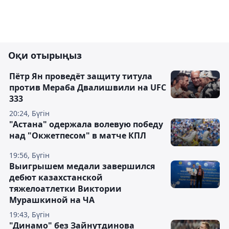
Оқи отырыңыз
Пётр Ян проведёт защиту титула
против Мераба Двалишвили на UFC
333
20:24, Бүгін
"Астана" одержала волевую победу
над "Окжетпесом" в матче КПЛ
19:56, Бүгін
Выигрышем медали завершился
дебют казахстанской
тяжелоатлетки Виктории
Мурашкиной на ЧА
19:43, Бүгін
"Динамо" без Зайнутдинова