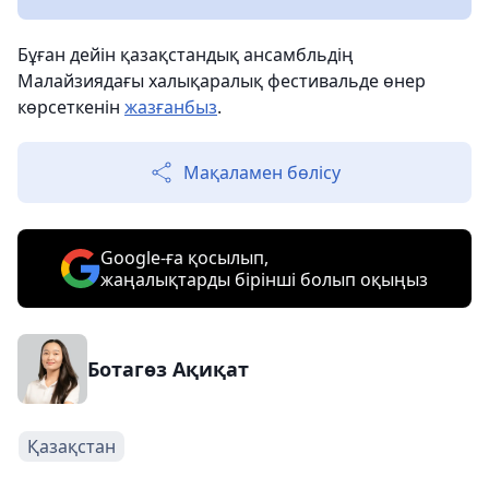
Бұған дейін қазақстандық ансамбльдің
Малайзиядағы халықаралық фестивальде өнер
көрсеткенін
жазғанбыз
.
Мақаламен бөлісу
Google-ға қосылып,
жаңалықтарды бірінші болып оқыңыз
Ботагөз Ақиқат
Қазақстан