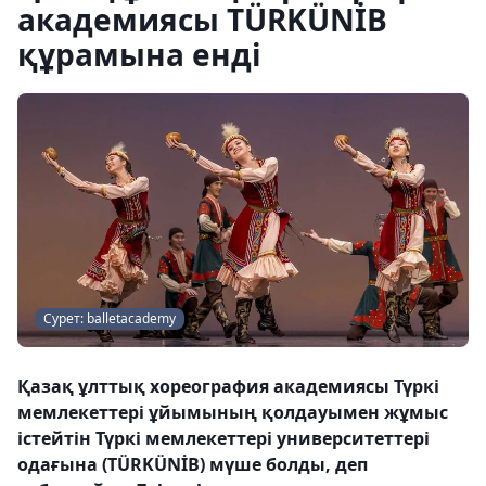
академиясы TÜRKÜNİB
құрамына енді
Сурет: balletacademy
Қазақ ұлттық хореография академиясы Түркі
мемлекеттері ұйымының қолдауымен жұмыс
істейтін Түркі мемлекеттері университеттері
одағына (TÜRKÜNİB) мүше болды, деп