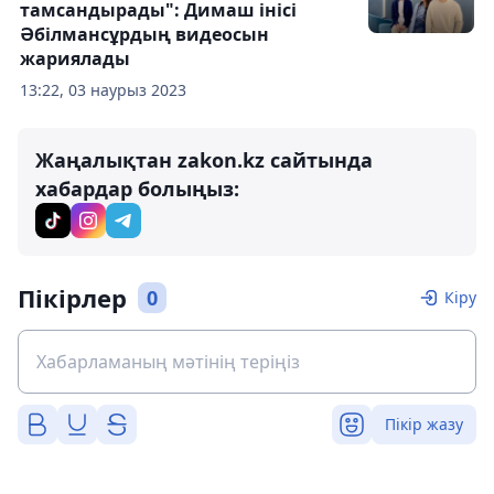
тамсандырады": Димаш інісі
Әбілмансұрдың видеосын
жариялады
13:22, 03 наурыз 2023
Жаңалықтан zakon.kz сайтында
хабардар болыңыз:
Пікірлер
0
Кіру
Пікір жазу