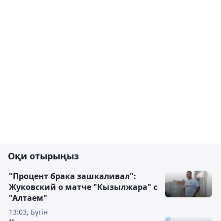
Оқи отырыңыз
"Процент брака зашкаливал":
Жуковский о матче "Кызылжара" с
"Алтаем"
13:03, Бүгін