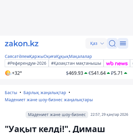
Қаз
Саясат
Әлем
Қаржы
Оқиға
Құқық
Мақалалар
#Референдум-2026
#Қазақстан мақтанышы
+32°
$
469.93
€
541.64
₽
5.71
Басты
Барлық жаңалықтар
Мәдениет және шоу-бизнес жаңалықтары
Мәдениет және шоу-бизнес
22:57, 29 қаңтар 2026
"Уақыт келді!". Димаш