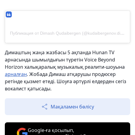
Публикация от Dimash Qudaibergen (@kudaibergenov.dimash)
Димаштың жаңа жазбасы 5 ақпанда Hunan TV
арнасында шымылдығын түретін Voice Beyond
Horizon халықаралық музыкалық реалити-шоуына
арналған
. Жобада Димаш атқарушы продюсер
ретінде қызмет етеді. Шоуға әртүрлі елдерден сегіз
вокалист қатысады.
Мақаламен бөлісу
Google-ға қосылып,