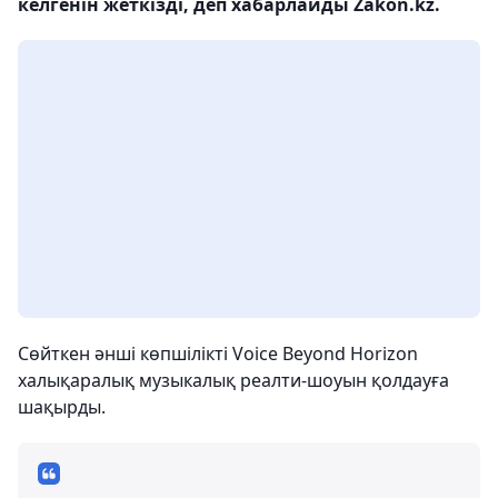
келгенін жеткізді, деп хабарлайды Zakon.kz.
Сөйткен әнші көпшілікті Voice Beyond Horizon
халықаралық музыкалық реалти-шоуын қолдауға
шақырды.