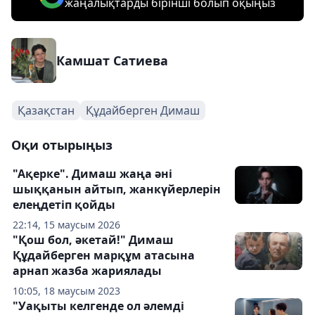
жаңалықтарды бірінші болып оқыңыз
Камшат Сатиева
Қазақстан
Құдайберген Димаш
Оқи отырыңыз
"Ақерке". Димаш жаңа әні
шыққанын айтып, жанкүйерлерін
елеңдетіп қойды
22:14, 15 маусым 2026
"Қош бол, әкетай!" Димаш
Құдайберген марқұм атасына
арнап жазба жариялады
10:05, 18 маусым 2023
"Уақыты келгенде ол әлемді