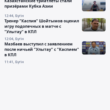
Казахстанские триатлеты стали
призёрами Кубка Азии
12:44, Бүгін
Тренер "Каспия" Шойтымов оценил
игру подопечных в матче с
"Улытау" в КПЛ
12:04, Бүгін
Мазбаев выступил с заявлением
после ничьей "Улытау" с "Каспием"
в КПЛ
11:41, Бүгін