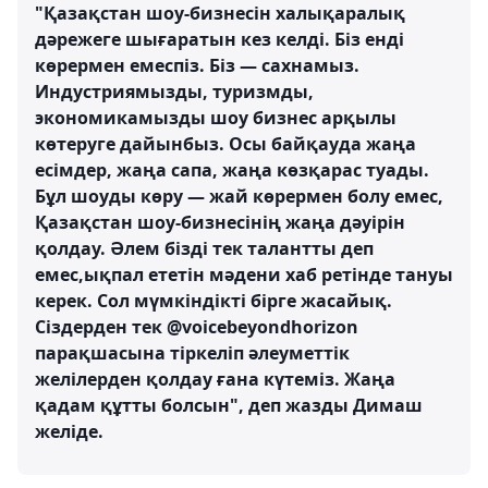
"Қазақстан шоу-бизнесін халықаралық
дәрежеге шығаратын кез келді. Біз енді
көрермен емеспіз. Біз — сахнамыз.
Индустриямызды, туризмды,
экономикамызды шоу бизнес арқылы
көтеруге дайынбыз. Осы байқауда жаңа
есімдер, жаңа сапа, жаңа көзқарас туады.
Бұл шоуды көру — жай көрермен болу емес,
Қазақстан шоу-бизнесінің жаңа дәуірін
қолдау. Әлем бізді тек талантты деп
емес,ықпал ететін мәдени хаб ретінде тануы
керек. Сол мүмкіндікті бірге жасайық.
Сіздерден тек @voicebeyondhorizon
парақшасына тіркеліп әлеуметтік
желілерден қолдау ғана күтеміз. Жаңа
қадам құтты болсын", деп жазды Димаш
желіде.