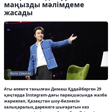
маңызды мәлімдеме
жасады
Фото: Zakon.kz
Аты әлемге танылған Димаш Құдайберген 29
қаңтарда Instagram-дағы парақшасында жазба
жариялап, Қазақстан шоу-бизнесін
халықаралық дәрежеге шығаратын кез