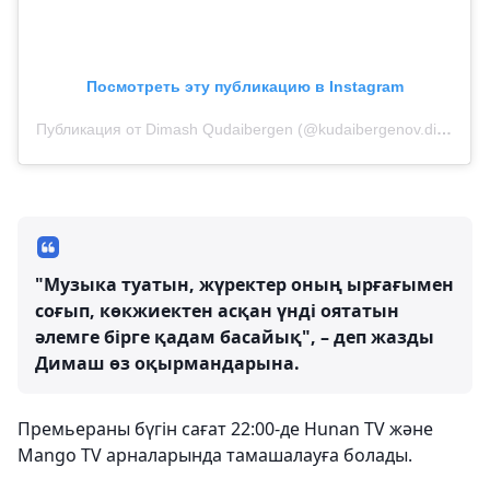
Посмотреть эту публикацию в Instagram
Публикация от Dimash Qudaibergen (@kudaibergenov.dimash)
"Музыка туатын, жүректер оның ырғағымен
соғып, көкжиектен асқан үнді оятатын
әлемге бірге қадам басайық", – деп жазды
Димаш өз оқырмандарына.
Премьераны бүгін сағат 22:00-де Hunan TV және
Mango TV арналарында тамашалауға болады.