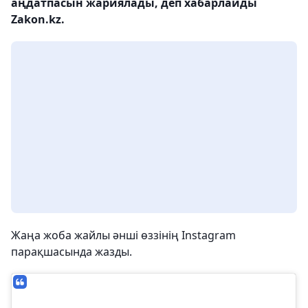
аңдатпасын жариялады, деп хабарлайды
Zakon.kz.
Жаңа жоба жайлы әнші өззінің Instagram
парақшасында жазды.