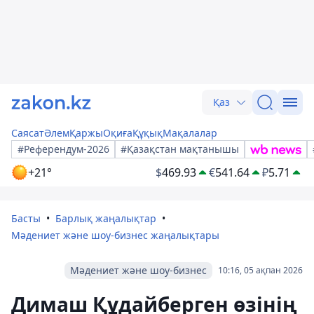
Қаз
Саясат
Әлем
Қаржы
Оқиға
Құқық
Мақалалар
#Референдум-2026
#Қазақстан мақтанышы
+21°
$
469.93
€
541.64
₽
5.71
Басты
Барлық жаңалықтар
Мәдениет және шоу-бизнес жаңалықтары
Мәдениет және шоу-бизнес
10:16, 05 ақпан 2026
Димаш Құдайберген өзінің