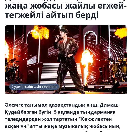
жаңа жобасы жайлы егжей-
тегжейлі айтып берді
Сурет: ru.dimashnews.com
Әлемге танымал қазақстандық әнші Димаш
Құдайберген бүгін, 5 ақпанда тыңдарманға
теледидардан жол тартатын "Көкжиектен
асқан үн" атты жаңа музыкалық жобасының