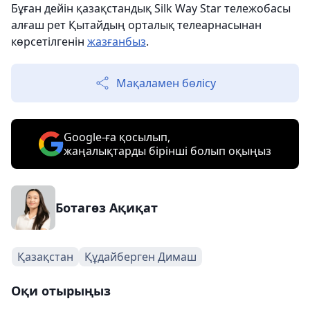
Бұған дейін қазақстандық Silk Way Star тележобасы
алғаш рет Қытайдың орталық телеарнасынан
көрсетілгенін
жазғанбыз
.
Мақаламен бөлісу
Google-ға қосылып,
жаңалықтарды бірінші болып оқыңыз
Ботагөз Ақиқат
Қазақстан
Құдайберген Димаш
Оқи отырыңыз