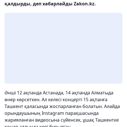
қалдырды, деп хабарлайды Zakon.kz.
Әнші 12 ақпанда Астанада, 14 ақпанда Алматыда
өнер көрсеткен. Ал келесі концерті 15 ақпанға
Ташкент қаласында жоспарланған болатын. Алайда
орындаушының Instagram парақшасында
жарияланған видеосына сүйенсек, ұшақ Ташкентке
қонар алдында кері бұрылған.