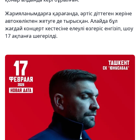
Жарияланымдарға қарағанда, әртіс діттеген жеріне
автокөлікпен жетуге де тырысқан. Алайда бұл
жағдай концерт кестесіне елеулі өзгеріс енгізіп, шоу
17 ақпанға шегерілді.