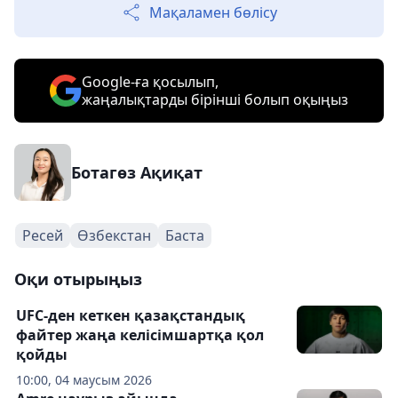
Мақаламен бөлісу
Google-ға қосылып,
жаңалықтарды бірінші болып оқыңыз
Ботагөз Ақиқат
Ресей
Өзбекстан
Баста
Оқи отырыңыз
UFC-ден кеткен қазақстандық
файтер жаңа келісімшартқа қол
қойды
10:00, 04 маусым 2026