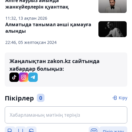
Amre наурыз айында
жанкүйерлерін қуантпақ
11:32, 13 ақпан 2026
Алматыда танымал әнші қамауға
алынды
22:46, 05 желтоқсан 2024
Жаңалықтан zakon.kz сайтында
хабардар болыңыз:
Пікірлер
0
Кіру
Пікір жазу