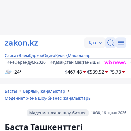
Қаз
Саясат
Әлем
Қаржы
Оқиға
Құқық
Мақалалар
#Референдум-2026
#Қазақстан мақтанышы
+24°
$
467.48
€
539.52
₽
5.73
Басты
Барлық жаңалықтар
Мәдениет және шоу-бизнес жаңалықтары
Мәдениет және шоу-бизнес
10:38, 16 ақпан 2026
Баста Ташкенттегі