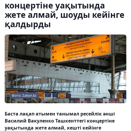
концертіне уақытында
жете алмай, шоуды кейінге
қалдырды
Фото: Zakon.kz
Баста лақап атымен танымал ресейлік әнші
Василий Вакуленко Ташкенттегі концертіне
уақытында жете алмай, кешті кейінге