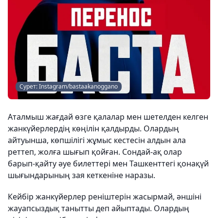
Сурет: Instagram/bastaakanoggano
Аталмыш жағдай өзге қалалар мен шетелден келген
жанкүйерлердің көңілін қалдырды. Олардың
айтуынша, көпшілігі жұмыс кестесін алдын ала
реттеп, жолға шығып қойған. Сондай-ақ олар
барып-қайту әуе билеттері мен Ташкенттегі қонақүй
шығындарының зая кеткеніне наразы.
Кейбір жанкүйерлер реніштерін жасырмай, әншіні
жауапсыздық танытты деп айыптады. Олардың