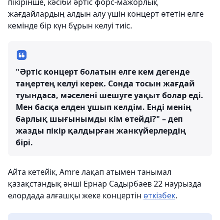
пікірінше, кәсіби әртіс форс-мажорлық
жағдайлардың алдын алу үшін концерт өтетін елге
кемінде бір күн бұрын келуі тиіс.
"Әртіс концерт болатын елге кем дегенде
таңертең келуі керек. Сонда тосын жағдай
туындаса, мәселені шешуге уақыт болар еді.
Мен басқа елден ұшып келдім. Енді менің
барлық шығынымды кім өтейді?" – деп
жазды пікір қалдырған жанкүйерлердің
бірі.
Айта кетейік, Amre лақап атымен танымал
қазақстандық әнші Ернар Садырбаев 22 наурызда
елордада алғашқы жеке концертін
өткізбек
.