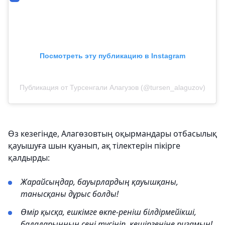
Посмотреть эту публикацию в Instagram
Публикация от Турсенгали Алагузов (@tursen_alaguzov)
Өз кезегінде, Алагөзовтың оқырмандары отбасылық
қауышуға шын қуанып, ақ тілектерін пікірге
қалдырды:
Жарайсыңдар, бауырлардың қауышқаны,
танысқаны дұрыс болды!
Өмір қысқа, ешкімге өкпе-реніш білдірмейікші,
балаларыңның сені түсініп, кешіргеніне ризамын!