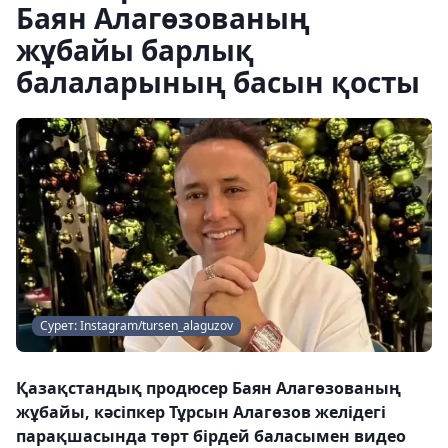
Баян Алагөзованың
жұбайы барлық
балаларының басын қосты
Сурет: Instagram/tursen_alaguzov
Қазақстандық продюсер Баян Алагөзованың
жұбайы, кәсіпкер Тұрсын Алагөзов желідегі
парақшасында төрт бірдей баласымен видео