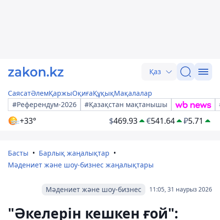
Қаз
Саясат
Әлем
Қаржы
Оқиға
Құқық
Мақалалар
#Референдум-2026
#Қазақстан мақтанышы
+33°
$
469.93
€
541.64
₽
5.71
Басты
Барлық жаңалықтар
Мәдениет және шоу-бизнес жаңалықтары
Мәдениет және шоу-бизнес
11:05, 31 наурыз 2026
"Әкелерін кешкен ғой":