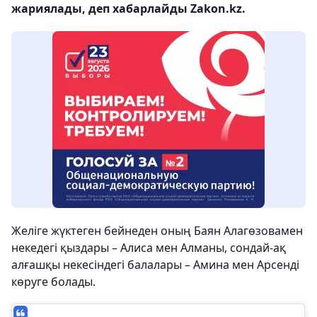
жариялады, деп хабарлайды Zakon.kz.
Желіге жүктеген бейнеден оның Баян Алагөзовамен
некедегі қыздары – Алиса мен Алманы, сондай-ақ
алғашқы некесіндегі балалары – Амина мен Арсенді
көруге болады.