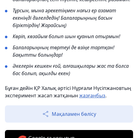
Тұрсын, мына әрекетіңмен нағыз ер азамат
екеніңді дәлелдедің! Балаларыңның басын
біріктірдің! Жарайсың)
Көріп, көзайым болып шын қуанып отырмын!
Балаларыңның төртеуі де өзіңе тартқан!
Бақытты болыңдар!
Әкелерін кешкен ғой, алғашқылары жас та болса
бас болып, ақылды екен)
Бұған дейін ҚР Халық әртісі Нұрғали Нүсіпжановтың
эксперимент жасап жатқанын
жазғанбыз
.
Мақаламен бөлісу