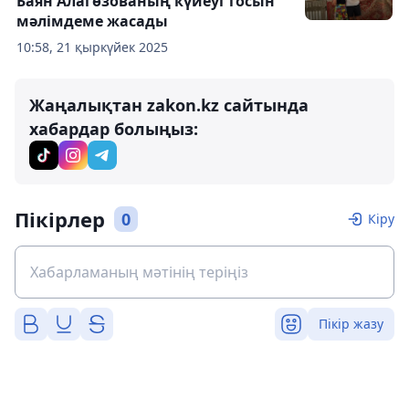
Баян Алагөзованың күйеуі тосын
мәлімдеме жасады
10:58, 21 қыркүйек 2025
Жаңалықтан zakon.kz сайтында
хабардар болыңыз:
Пікірлер
0
Кіру
Пікір жазу