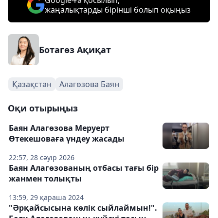
Google-ға қосылып,
жаңалықтарды бірінші болып оқыңыз
Ботагөз Ақиқат
Қазақстан
Алагөзова Баян
Оқи отырыңыз
Баян Алагөзова Меруерт
Өтекешоваға үндеу жасады
22:57, 28 сәуір 2026
Баян Алагөзованың отбасы тағы бір
жанмен толықты
13:59, 29 қараша 2024
"Әрқайсысына көлік сыйлаймын!".