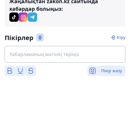
Жаңалықтан zakon.kz сайтында
хабардар болыңыз:
Пікірлер
0
Кіру
Пікір жазу