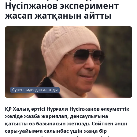
Нүсіпжанов эксперимент
жасап жатқанын айтты
Сурет: видеодан алынды
ҚР Халық әртісі Нұрғали Нүсіпжанов әлеуметтік
желіде жазба жариялап, денсаулығына
қатысты өз базынасын жеткізді. Сөйткен әнші
сары-уайымға салынбас үшін жаңа бір