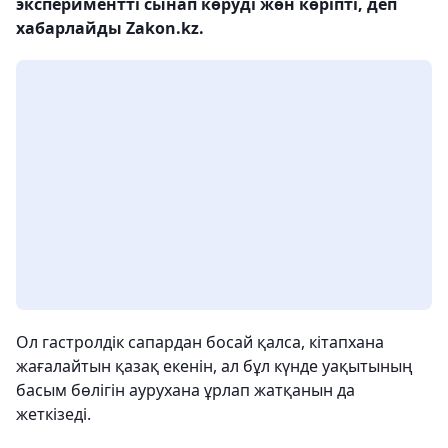
экспериментті сынап көруді жөн көріпті, деп
хабарлайды Zakon.kz.
Ол гастролдік сапардан босай қалса, кітапхана
жағалайтын қазақ екенін, ал бұл күнде уақытының
басым бөлігін аурухана ұрлап жатқанын да
жеткізеді.