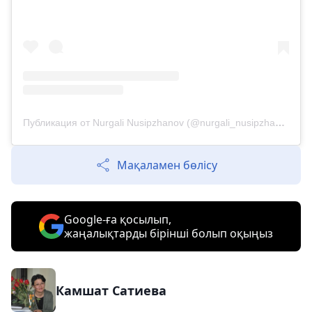
Публикация от Nurgali Nusipzhanov (@nurgali_nusipzhanov_official)
Мақаламен бөлісу
Google-ға қосылып,
жаңалықтарды бірінші болып оқыңыз
Камшат Сатиева