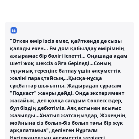
"Өткен өмір ізсіз емес, қайткенде де сызы
қалады екен… Ем-дом қабылдау өмірімнің
ажырамас бір бөлігі іспетті… Оңашада адам
шеті жоқ шексіз ойға беріледі…Соның
тұңғиық тереңіне батпау үшін әлеуметтік
желіні парақтайсың…Қысқа-нұсқа
сұқбаттар шығыпты. Жадырадан сұрасам
"Подкаст" жанры дейді. Онда эксперимент
жасайық, деп қолқа салдым Сөкпессіздер,
бұл біздің дебютіміз. Аяқ астынан асығыс
жазылды…Ұнатып жатсаңыздар, Жәкеңнің
мойнына сіз болып-біз болып тағы бір жүк
арқалатамыз", делінген Нұрғали
Нүсіпжановтың әлеуметтік желідегі