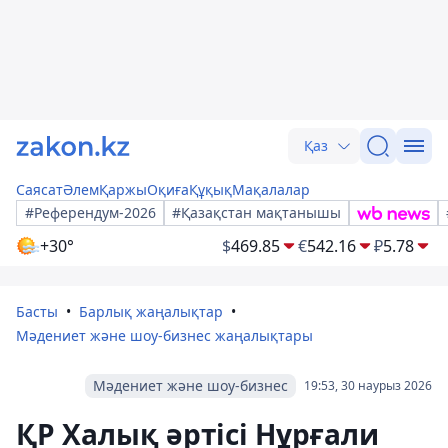
Қаз
Саясат
Әлем
Қаржы
Оқиға
Құқық
Мақалалар
#Референдум-2026
#Қазақстан мақтанышы
+30°
$
469.85
€
542.16
₽
5.78
Басты
Барлық жаңалықтар
Мәдениет және шоу-бизнес жаңалықтары
Мәдениет және шоу-бизнес
19:53, 30 наурыз 2026
ҚР Халық әртісі Нұрғали