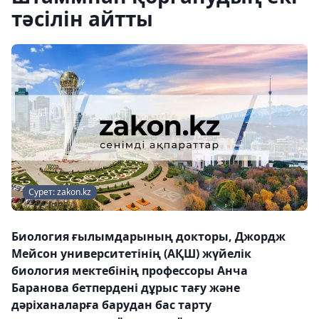
тәсілін айтты
Сурет: zakon.kz
Биология ғылымдарының докторы, Джордж
Мейсон университетінің (АҚШ) жүйелік
биология мектебінің профессоры Анча
Баранова бетпердені дұрыс тағу және
дәріханаларға барудан бас тарту