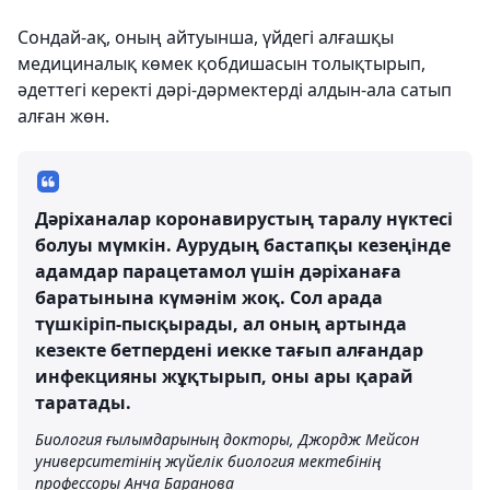
Сондай-ақ, оның айтуынша, үйдегі алғашқы
медициналық көмек қобдишасын толықтырып,
әдеттегі керекті дәрі-дәрмектерді алдын-ала сатып
алған жөн.
Дәріханалар коронавирустың таралу нүктесі
болуы мүмкін. Аурудың бастапқы кезеңінде
адамдар парацетамол үшін дәріханаға
баратынына күмәнім жоқ. Сол арада
түшкіріп-пысқырады, ал оның артында
кезекте бетпердені иекке тағып алғандар
инфекцияны жұқтырып, оны ары қарай
таратады.
Биология ғылымдарының докторы, Джордж Мейсон
университетінің жүйелік биология мектебінің
профессоры Анча Баранова