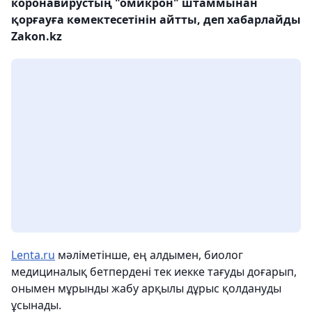
коронавирустың "омикрон" штаммынан
қорғауға көмектесетінін айтты, деп хабарлайды
Zakon.kz
Lenta.ru
мәліметінше, ең алдымен, биолог
медициналық бетпердені тек иекке тағуды доғарып,
онымен мұрынды жабу арқылы дұрыс қолдануды
ұсынады.