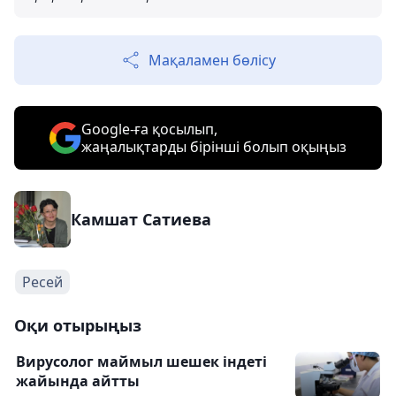
Мақаламен бөлісу
Google-ға қосылып,
жаңалықтарды бірінші болып оқыңыз
Камшат Сатиева
Ресей
Оқи отырыңыз
Вирусолог маймыл шешек індеті
жайында айтты