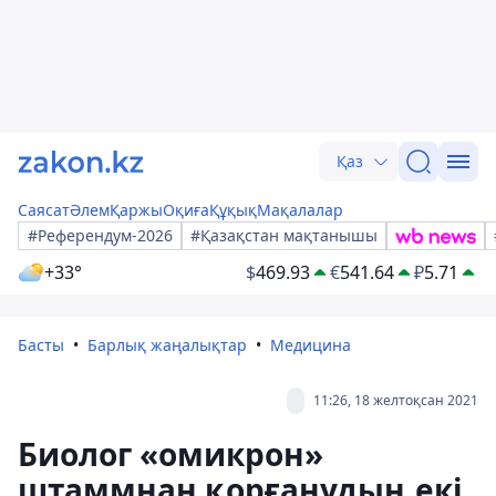
Қаз
Саясат
Әлем
Қаржы
Оқиға
Құқық
Мақалалар
#Референдум-2026
#Қазақстан мақтанышы
+33°
$
469.93
€
541.64
₽
5.71
Басты
Барлық жаңалықтар
Медицина
11:26, 18 желтоқсан 2021
Биолог «омикрон»
штаммнан қорғанудың екі