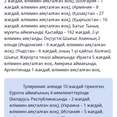
2 жағдай, өліммен аяқталған жоқ), (Болгария – 1
жағдай, өліммен аяқталған жоқ), (Армения – 8
жағдай, өліммен аяқталған жоқ), (Қазақстан – 27
жағдай, өліммен аяқталған жоқ), (Қырғызстан – 16
жағдай, өліммен аяқталған жоқ); Батыс Тынық
мұхиты аймағында: Қытайда – 162 жағдай, 2-уі
өліммен аяқталды. Оңтүстік-Шығыс Азияның 2
елінде (Индонезия – 6 жағдай, өліммен аяқталған
жоқ), (Үндістан – 6 жағдай, оның 1-уі қайтыс болған);
Шығыс Жерорта теңізі аймағында: Иракта 5 жағдай,
өліммен аяқталған жоқ. Америка аймағында,
Аргентинада 1 жағдай, өліммен аяқталған жоқ.
Туляремия: әлемде 10 жағдай тіркелген,
Еуропа аймағының 4 мемлекеттерінде
(Беларусь Республикасында – 2 жағдай,
өліммен аяқталған жоқ), (Украина – 1 жағдай,
өліммен аяқталған жоқ), (Испания – 5 жағдай,