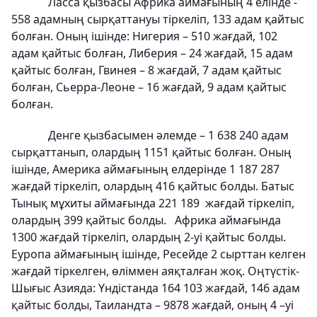
Ласса қызбасы Африка аймағының 4 елінде -
558 адамның сырқаттануы тіркеліп, 133 адам қайтыс
болған. Оның ішінде: Нигерия – 510 жағдай, 102
адам қайтыс болған, Либерия – 24 жағдай, 15 адам
қайтыс болған, Гвинея – 8 жағдай, 7 адам қайтыс
болған, Сьерра-Леоне – 16 жағдай, 9 адам қайтыс
болған.
Денге қызбасымен әлемде – 1 638 240 адам
сырқаттанып, олардың 1151 қайтыс болған. Оның
ішінде, Америка аймағының елдерінде 1 187 287
жағдай тіркеліп, олардың 416 қайтыс болды. Батыс
Тынық мұхиты аймағында 221 189 жағдай тіркеліп,
олардың 399 қайтыс болды. Африка аймағында
1300 жағдай тіркеліп, олардың 2-уі қайтыс болды.
Еуропа аймағының ішінде, Ресейде 2 сырттан келген
жағдай тіркелген, өліммен аяқталған жоқ. Оңтүстік-
Шығыс Азияда: Үндістанда 164 103 жағдай, 146 адам
қайтыс болды, Таиландта – 9878 жағдай, оның 4 –уі