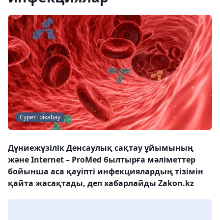
Сурет: pixabay
Дүниежүзілік Денсаулық сақтау ұйымының
және Internet – ProMed былтырға мәліметтер
бойынша аса қауіпті инфекциялардың тізімін
қайта жасақтады, деп хабарлайды Zakon.kz