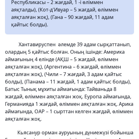
Республикасы – 2 жағдай, 1 -і өліммен
аяқталды), (Кот-д'Ивуар – 5 жағдай, өліммен
аяқталған жоқ), (Гана – 90 жағдай, 11 адам
қайтыс болды).
Хантавируспен әлемде 39 адам сырқаттанып,
олардың 5 қайтыс болған. Оның ішінде: Америка
аймағының 4 елінде (АҚШ – 5 жағдай, өліммен
аяқталған жоқ), (Аргентина – 6 жағдай, өліммен
аяқталған жоқ), (Чили – 7 жағдай, 3 адам қайтыс
болды), (Панама – 11 жағдай, 1 адам қайтыс болды),
Батыс Тынық мұхиты аймағында: Тайваньда 8
жағдай, өліммен аяқталған жоқ. Еуропа аймағында,
Германияда 1 жағдай, өліммен аяқталған жоқ. Арика
аймағында, ОАР – 1 сырттан келген жағдай, өліммен
аяқталған жоқ.
Кьясанур орман ауруының дүниежүзі бойынша