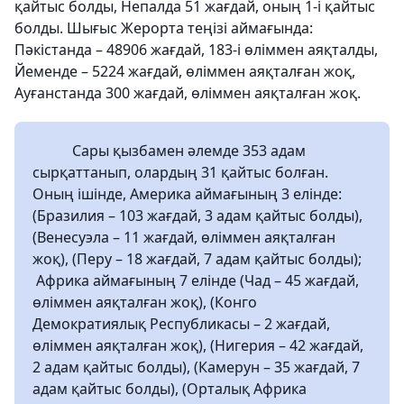
қайтыс болды, Непалда 51 жағдай, оның 1-і қайтыс
болды. Шығыс Жерорта теңізі аймағында:
Пәкістанда – 48906 жағдай, 183-і өліммен аяқталды,
Йеменде – 5224 жағдай, өліммен аяқталған жоқ,
Ауғанстанда 300 жағдай, өліммен аяқталған жоқ.
Сары қызбамен әлемде 353 адам
сырқаттанып, олардың 31 қайтыс болған.
Оның ішінде, Америка аймағының 3 елінде:
(Бразилия – 103 жағдай, 3 адам қайтыс болды),
(Венесуэла – 11 жағдай, өліммен аяқталған
жоқ), (Перу – 18 жағдай, 7 адам қайтыс болды);
Африка аймағының 7 елінде (Чад – 45 жағдай,
өліммен аяқталған жоқ), (Конго
Демократиялық Республикасы – 2 жағдай,
өліммен аяқталған жоқ), (Нигерия – 42 жағдай,
2 адам қайтыс болды), (Камерун – 35 жағдай, 7
адам қайтыс болды), (Орталық Африка