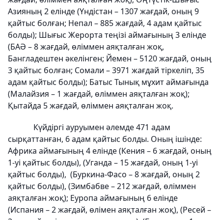
Азияның 2 елінде (Үндістан – 1307 жағдай, оның 9
қайтыс болған; Непал – 885 жағдай, 4 адам қайтыс
болды); Шығыс Жерорта теңізі аймағының 3 елінде
(БАӘ – 8 жағдай, өліммен аяқталған жоқ,
Бангладештен әкелінген; Йемен – 5120 жағдай, оның
3 қайтыс болған; Сомали – 3971 жағдай тіркеліп, 35
адам қайтыс болды); Батыс Тынық мұхит аймағында
(Малайзия – 1 жағдай, өліммен аяқталған жоқ);
Қытайда 5 жағдай, өліммен аяқталған жоқ.
Күйдіргі ауруымен әлемде 471 адам
сырқаттанған, 6 адам қайтыс болды. Оның ішінде:
Африка аймағының 4 елінде (Кения – 6 жағдай, оның
1-уі қайтыс болды), (Уганда – 15 жағдай, оның 1-уі
қайтыс болды), (Буркина-Фасо – 8 жағдай, оның 2
қайтыс болды), (Зимбабве – 212 жағдай, өліммен
аяқталған жоқ); Еуропа аймағының 6 елінде
(Испания – 2 жағдай, өлімен аяқталған жоқ), (Ресей –