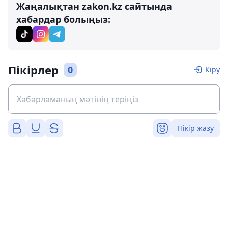
Жаңалықтан zakon.kz сайтында
хабардар болыңыз:
Пікірлер
0
Кіру
Пікір жазу