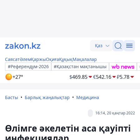
Қаз
Саясат
Әлем
Қаржы
Оқиға
Құқық
Мақалалар
#Референдум-2026
#Қазақстан мақтанышы
+27°
$
469.85
€
542.16
₽
5.78
Басты
Барлық жаңалықтар
Медицина
16:14, 20 қаңтар 2022
Өлімге әкелетін аса қауіпті
инфекциялар