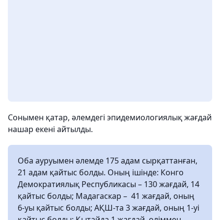
Сонымен қатар, әлемдегі эпидемиологиялық жағдай
нашар екені айтылды.
Оба ауруымен әлемде 175 адам сырқаттанған,
21 адам қайтыс болды. Оның ішінде: Конго
Демократиялық Республикасы – 130 жағдай, 14
қайтыс болды; Мадагаскар – 41 жағдай, оның
6-уы қайтыс болды; АҚШ-та 3 жағдай, оның 1-уі
қайтыс болды; Қытайда 1 жағдай, өліммен