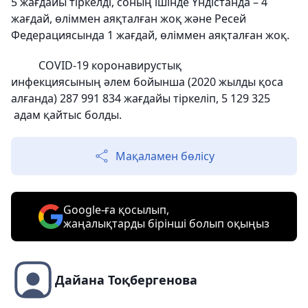
5 жағдайы тіркелді, соның ішінде Үндістанда – 4
жағдай, өліммен аяқталған жоқ және Ресей
Федерациясында 1 жағдай, өліммен аяқталған жоқ.
COVID-19 коронавирустық
инфекциясының әлем бойынша (2020 жылды қоса
алғанда) 287 991 834 жағдайы тіркеліп, 5 129 325
адам қайтыс болды.
Мақаламен бөлісу
Google-ға қосылып,
жаңалықтарды бірінші болып оқыңыз
Дайана Тоқбергенова