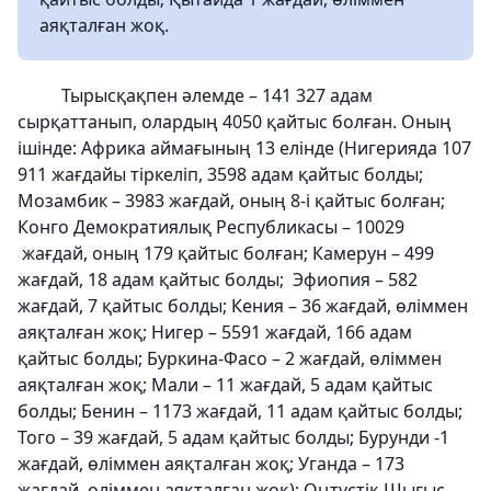
аяқталған жоқ.
Тырысқақпен әлемде – 141 327 адам
сырқаттанып, олардың 4050 қайтыс болған. Оның
ішінде: Африка аймағының 13 елінде (Нигерияда 107
911 жағдайы тіркеліп, 3598 адам қайтыс болды;
Мозамбик – 3983 жағдай, оның 8-і қайтыс болған;
Конго Демократиялық Республикасы – 10029
жағдай, оның 179 қайтыс болған; Камерун – 499
жағдай, 18 адам қайтыс болды; Эфиопия – 582
жағдай, 7 қайтыс болды; Кения – 36 жағдай, өліммен
аяқталған жоқ; Нигер – 5591 жағдай, 166 адам
қайтыс болды; Буркина-Фасо – 2 жағдай, өліммен
аяқталған жоқ; Мали – 11 жағдай, 5 адам қайтыс
болды; Бенин – 1173 жағдай, 11 адам қайтыс болды;
Того – 39 жағдай, 5 адам қайтыс болды; Бурунди -1
жағдай, өліммен аяқталған жоқ; Уганда – 173
жағдай, өліммен аяқталған жоқ); Оңтүстік-Шығыс