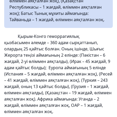
өліммен аяқталған жоқ), (Қазақстан
Республикасы – 1 жағдай, өліммен аяқталған
жоқ); Батыс Тынық мұхиты аймағында:
Тайваньда – 1 жағдай, өліммен аяқталған жоқ.
Қырым-Конго геморрагиялық
қызбасымен әлемде – 360 адам сырқаттанып,
олардың 25 қайтыс болған. Оның ішінде, Шығыс
Жерорта теңізі аймағының 2 елінде: (Пәкістан – 6
жағдай, 2-уі өліммен аяқталды), (Ирак – 45 жағдай, 9
адам қайтыс болды); Еуропа аймағының 5 елінде
(Испания – 5 жағдай, өліммен аяқталған жоқ), (Ресей
– 41 жағдай, өліммен аяқталған жоқ), (Түркия – 243
жағдай, оның 13 қайтыс болды), (Грузия – 1 жағдай,
өліммен аяқталды), (Қазақстан – 19 жағдай, өліммен
аяқталған жоқ). Африка аймағында: Уганда – 2
жағдай, өліммен аяқталған жоқ, ОАР – 1 жағдай,
өліммен аяқталған жоқ.