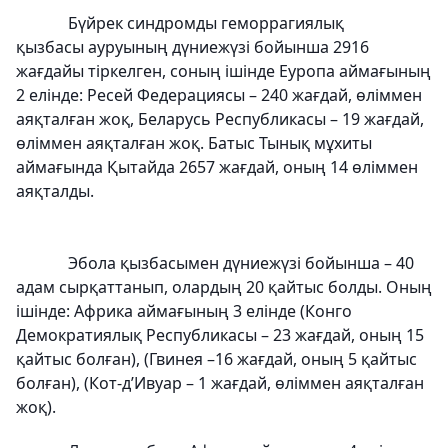
Бүйрек синдромды геморрагиялық
қызбасы ауруының дүниежүзі бойынша 2916
жағдайы тіркелген, соның ішінде Еуропа аймағының
2 елінде: Ресей Федерациясы – 240 жағдай, өліммен
аяқталған жоқ, Беларусь Республикасы – 19 жағдай,
өліммен аяқталған жоқ. Батыс Тынық мұхиты
аймағында Қытайда 2657 жағдай, оның 14 өліммен
аяқталды.
Эбола қызбасымен дүниежүзі бойынша – 40
адам сырқаттанып, олардың 20 қайтыс болды. Оның
ішінде: Африка аймағының 3 елінде (Конго
Демократиялық Республикасы – 23 жағдай, оның 15
қайтыс болған), (Гвинея –16 жағдай, оның 5 қайтыс
болған), (Кот-д’Ивуар – 1 жағдай, өліммен аяқталған
жоқ).