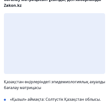
Zakon.kz
Қазақстан өңірлеріндегі эпидемиологиялық ахуалды
бағалау матрицасы
«Қызыл» аймақта: Солтүстік Қазақстан облысы.