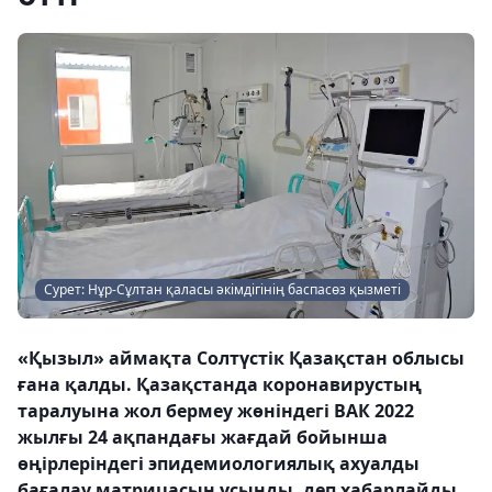
Сурет: Нұр-Сұлтан қаласы әкімдігінің баспасөз қызметі
«Қызыл» аймақта Солтүстік Қазақстан облысы
ғана қалды. Қазақстанда коронавирустың
таралуына жол бермеу жөніндегі ВАК 2022
жылғы 24 ақпандағы жағдай бойынша
өңірлеріндегі эпидемиологиялық ахуалды
бағалау матрицасын ұсынды, деп хабарлайды