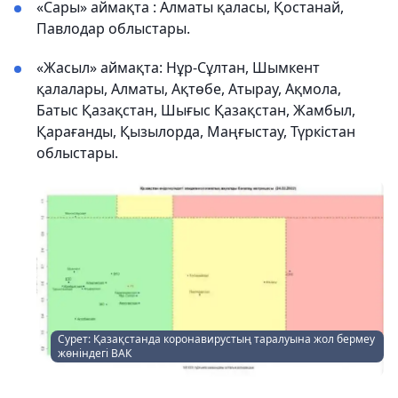
«Сары» аймақта : Алматы қаласы, Қостанай,
Павлодар облыстары.
«Жасыл» аймақта: Нұр-Сұлтан, Шымкент
қалалары, Алматы, Ақтөбе, Атырау, Ақмола,
Батыс Қазақстан, Шығыс Қазақстан, Жамбыл,
Қарағанды, Қызылорда, Маңғыстау, Түркістан
облыстары.
Сурет: Қазақстанда коронавирустың таралуына жол бермеу
жөніндегі ВАК