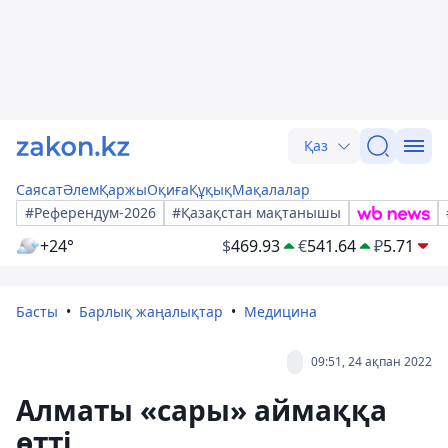
Қаз
Саясат
Әлем
Қаржы
Оқиға
Құқық
Мақалалар
#Референдум-2026
#Қазақстан мақтанышы
+24°
$
469.93
€
541.64
₽
5.71
Басты
Барлық жаңалықтар
Медицина
09:51, 24 ақпан 2022
Алматы «сары» аймаққа
өтті